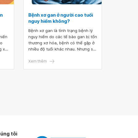
ạn
Bệnh xơ gan ở người cao tuổi
nguy hiểm không?
Bệnh xơ gan là tình trạng bệnh lý
hiến
nguy hiểm do các tế bào gan bị tổn
ào
thương xơ hóa, bệnh có thể gặp ở
g xảy
nhiều độ tuổi khác nhau. Nhưng so
hiễm
với người trẻ tuổi thì xơ gan ở
g tổn
người cao tuổi nguy hiểm hơn do
Xem thêm
i
thời điểm này cơ thể suy yếu hơn
át
và có thể có những bệnh lý kết
ng
hợp.
 được
úng tôi