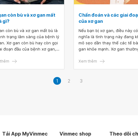
gan còn bù và xơ gan mất
Chẩn đoán và các giai đo
à gì?
của xơ gan
an còn bù và xơ gan mất bù là
Nếu bạn bị xơ gan, điều này có
tình trạng lâm sàng của bệnh lý
nghĩa là tình trạng này đang k
an. Xơ gan còn bù hay còn gọi
mô sẹo dần thay thế các tế b
iai đoạn đầu của bệnh xơ gan,
gan khỏe mạnh. Xơ gan thườn
ơ gan mất bù chính là giai đoạn
ra trong một thời gian dài vì n
 triển của xơ gan. Ở mỗi giai
thêm
trùng hoặc nghiện rượu. Nhữn
Xem thêm
, người bệnh sẽ có những biểu
thương ở gan tuy không thể hồ
 và triệu chứng khác nhau.
phục nhưng nếu bệnh được ph
hiện và điều trị sớm, các phươ
1
2
3
pháp điều trị có thể kiểm soát
tình trạng này.
Tải App MyVinmec
Vinmec shop
Theo dõi ch