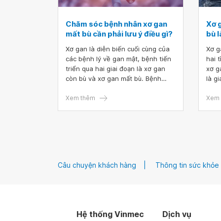
Chăm sóc bệnh nhân xơ gan
Xơ 
mất bù cần phải lưu ý điều gì?
bù l
Xơ gan là diễn biến cuối cùng của
Xơ g
các bệnh lý về gan mật, bệnh tiến
hai 
triển qua hai giai đoạn là xơ gan
xơ g
còn bù và xơ gan mất bù. Bệnh
là g
nhân xơ gan mất bù phải đối mặt
và x
với nhiều triệu chứng khó chịu, vì
Xem thêm
tiến
Xem 
vậy chăm sóc bệnh nhân xơ gan
đoạn
mất bù cần phải hết sức lưu ý, đặc
hiện
biệt là chế độ dinh dưỡng cho
người bệnh xơ gan mất bù.
Câu chuyện khách hàng
Thông tin sức khỏe
Hệ thống Vinmec
Dịch vụ