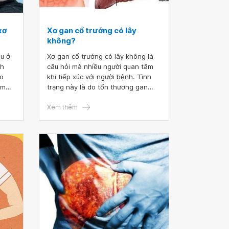
xơ
Xơ gan cổ trướng có lây
không?
ều ở
Xơ gan cổ trướng có lây không là
nh
câu hỏi mà nhiều người quan tâm
do
khi tiếp xúc với người bệnh. Tình
êm
trạng này là do tổn thương gan
giai
dẫn đến tích tụ dịch trong ổ bụng.
n mất
Bệnh không chỉ ảnh hưởng đến sức
Xem thêm
khỏe mà còn gây ra nhiều lo lắng
cho người thân và cộng đồng. Vậy
thực hư vấn đề này như thế nào?
Hãy cùng tìm hiểu rõ hơn trong bài
viết này.