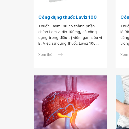
Công dụng thuốc Laviz 100
Côn
Thuốc Laviz 100 có thành phần
Thuố
chính Lamivudin 100mg, có công
là R
dụng trong điều trị viêm gan siêu vi
dùng
B. Việc sử dụng thuốc Laviz 100
tron
theo đúng chỉ định của bác sĩ sẽ
C mạ
giúp người bệnh đảm bảo an toàn
Xem thêm
lên 
Xem 
sức khỏe và phát huy tối đa hiệu
điều 
quả điều trị.