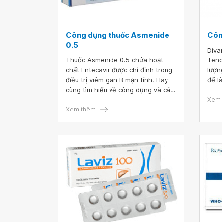
Công dụng thuốc Asmenide
Côn
0.5
Diva
Thuốc Asmenide 0.5 chứa hoạt
Teno
chất Entecavir được chỉ định trong
lượn
điều trị viêm gan B mạn tính. Hãy
để l
cùng tìm hiểu về công dụng và các
tron
lưu ý khi sử dụng thuốc Asmenide
chỉ 
Xem 
0.5 qua bài viết dưới đây.
Xem thêm
giúp
điều
dụng