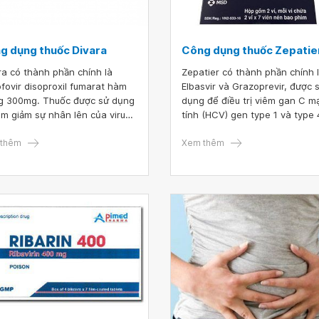
g dụng thuốc Divara
Công dụng thuốc Zepatie
ra có thành phần chính là
Zepatier có thành phần chính 
fovir disoproxil fumarat hàm
Elbasvir và Grazoprevir, được 
g 300mg. Thuốc được sử dụng
dụng để điều trị viêm gan C m
àm giảm sự nhân lên của virus
tính (HCV) gen type 1 và type 
g cơ thể người bệnh. Tuân thủ
Vậy công dụng, liều dùng và 
định, liều dùng thuốc Divara sẽ
thêm
lưu ý khi sử dụng thuốc Zepatie
Xem thêm
 người bệnh nâng cao hiệu quả
gì?
 trị và tránh được những tác
 phụ không mong muốn.