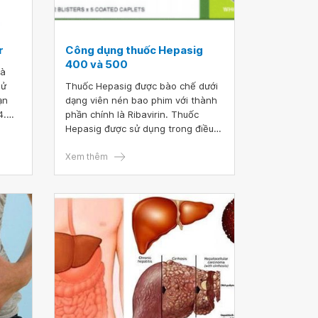
r
Công dụng thuốc Hepasig
400 và 500
là
sử
Thuốc Hepasig được bào chế dưới
ạn
dạng viên nén bao phim với thành
4.
phần chính là Ribavirin. Thuốc
những
Hepasig được sử dụng trong điều
r là
trị một số bệnh về gan.
Xem thêm