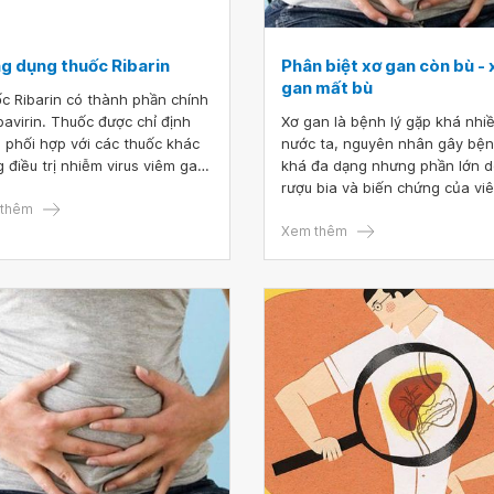
g dụng thuốc Ribarin
Phân biệt xơ gan còn bù - 
gan mất bù
c Ribarin có thành phần chính
ibavirin. Thuốc được chỉ định
Xơ gan là bệnh lý gặp khá nhi
 phối hợp với các thuốc khác
nước ta, nguyên nhân gây bệ
g điều trị nhiễm virus viêm gan
khá đa dạng nhưng phần lớn 
n tính ở trẻ em từ 3 tuổi trở
rượu bia và biến chứng của vi
và thanh thiếu niên chưa được
thêm
gan virus. Xơ gan trải qua các 
trị trước đó.
đoạn: Xơ gan còn bù và xơ ga
Xem thêm
bù.