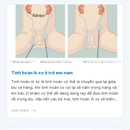
Tinh hoàn lò xo ở trẻ em nam
Tinh hoàn lò xo là tinh hoàn có thể di chuyển qua lại giữa
bìu và háng. Khi tinh hoàn co rút lại sẽ nằm trong háng và
khi bác sĩ khám có thể dễ dàng dùng tay để đưa tinh hoàn
về trong bìu. Hầu hết các bé trai, tinh hoàn lò xo sẽ biến
mất trước hoặc trong tuổi dậy thì. Nhưng đôi khi tinh hoàn
vẫn còn ở trong háng và không thể di chuyển được nữa.
Xem thêm