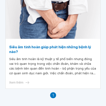
Siêu âm tinh hoàn giúp phát hiện những bệnh lý
nào?
Siêu âm tinh hoàn là kỹ thuật y tế phổ biến nhưng đóng
vai trò quan trọng trong việc chẩn đoán, khám và chữa
các bệnh liên quan đến tinh hoàn - bộ phận trọng yếu của
cơ quan sinh dục nam giới. Việc chẩn đoán, phát hiện ra
đúng tình trạng bệnh lý có tác động vô cùng lớn đến quá
trình điều trị sau này.
Xem thêm
1