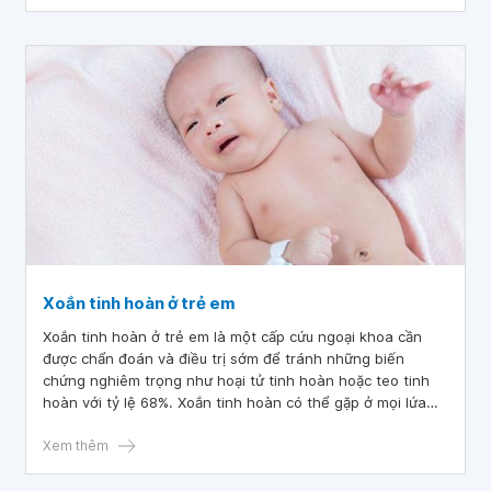
Xoắn tinh hoàn ở trẻ em
Xoắn tinh hoàn ở trẻ em là một cấp cứu ngoại khoa cần
được chẩn đoán và điều trị sớm để tránh những biến
chứng nghiêm trọng như hoại tử tinh hoàn hoặc teo tinh
hoàn với tỷ lệ 68%. Xoắn tinh hoàn có thể gặp ở mọi lứa
tuổi, trong đó thường gặp ở trẻ sơ sinh và trẻ từ 10 - 14
tuổi.
Xem thêm