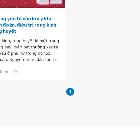
g yếu tố cần lưu ý khi
 đoán, điều trị rong kinh
g huyết
 kinh, rong huyết là một trong
g biểu hiện bất thường xảy ra
yếu ở phụ nữ trong độ tuổi
 sản. Nguyên nhân dẫn tới tình
g rong kinh rong huyết khá đa
, thường được chia thành hai
thêm
 chính bao gồm nguyên nhân
ăng và nguyên nhân thực thể.
 kinh rong huyết xuất hiện
1
g nhiều bệnh lý phụ khoa khác
 nhưng có một điểm chung là
mang lại nhiều phiền toái cho
nữ. Chẩn đoán rong kinh rong
t cần hướng tới tìm kiếm
ên nhân và các biến chứng có
có. Điều trị rong kinh rong