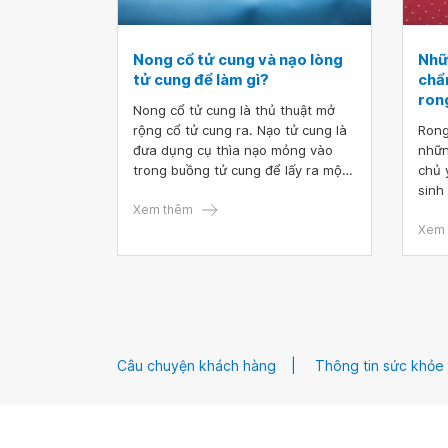
Nong cổ tử cung và nạo lòng
Nhữn
tử cung để làm gì?
chẩn
ron
Nong cổ tử cung là thủ thuật mở
rộng cổ tử cung ra. Nạo tử cung là
Rong
đưa dụng cụ thìa nạo mỏng vào
nhữn
trong buồng tử cung để lấy ra một
chủ 
ít niêm mạc tử cung, sau đó mang
sinh
đi xét nghiệm. Thủ thuật này
Xem thêm
trạn
thường được chỉ định để xử lý các
dạng
Xem 
tình trạng bất thường ở tử cung.
nhóm
cơ n
Rong
tron
nhau
đều 
Câu chuyện khách hàng
Thông tin sức khỏe
phụ 
huyế
nguy
thể 