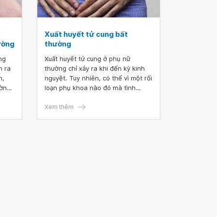
Xuất huyết tử cung bất
ường
thường
ng
Xuất huyết tử cung ở phụ nữ
n ra
thường chỉ xảy ra khi đến kỳ kinh
n,
nguyệt. Tuy nhiên, có thể vì một rối
ường
loạn phụ khoa nào đó mà tình
hị em
trạng xuất huyết trở nên khác
y.
thường so với mọi lần. Khi có hiện
Xem thêm
tượng chảy máu vùng kín bất
hiểm
thường, chị em cần phải đi khám
hả
ngay để được chẩn đoán, xét
nghiệm và điều trị kịp thời.