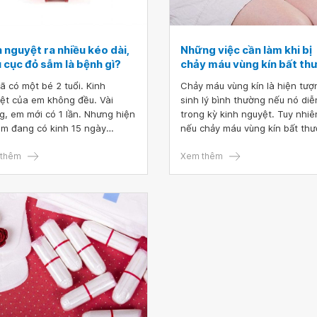
 nguyệt ra nhiều kéo dài,
Những việc cần làm khi bị
 cục đỏ sẫm là bệnh gì?
chảy máu vùng kín bất th
ã có một bé 2 tuổi. Kinh
Chảy máu vùng kín là hiện tượ
ệt của em không đều. Vài
sinh lý bình thường nếu nó diễ
g, em mới có 1 lần. Nhưng hiện
trong kỳ kinh nguyệt. Tuy nhiê
 em đang có kinh 15 ngày
nếu chảy máu vùng kín bất th
g máu ra rất nhiều. Mấy ngày
ngoài chu kỳ kinh nguyệt thì c
 máu ra cục đỏ sẫm. Hiện tại,
thêm
cần thăm khám và chữa trị nga
Xem thêm
a máu đỏ tươi. Em cũng hơi
Bởi đây có thể là dấu hiệu của
ng. Vậy bác sĩ cho em hỏi kinh
nhiều bệnh lý phụ khoa nguy 
ệt ra nhiều kéo dài, máu cục
ảnh hưởng đến sức khỏe và k
ẫm là bệnh gì?
năng sinh sản.