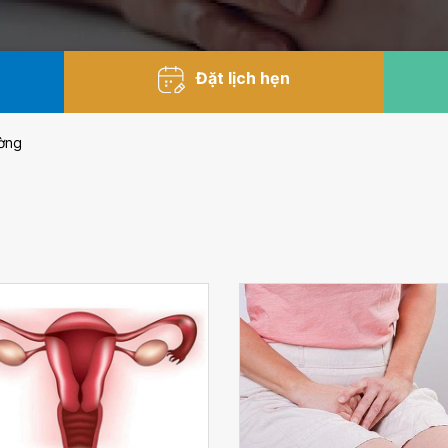
Đặt lịch hẹn
ường