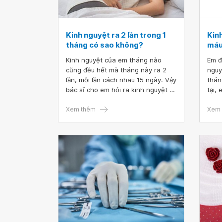
Kinh nguyệt ra 2 lần trong 1
Kinh
tháng có sao không?
máu
Kinh nguyệt của em tháng nào
Em đ
cũng đều hết mà tháng này ra 2
nguy
lần, mỗi lần cách nhau 15 ngày. Vậy
thán
bác sĩ cho em hỏi ra kinh nguyệt ra
tại,
2 lần trong 1 tháng có sao không.
nhưn
Có phải do tác dụng phụ của thuốc
Xem thêm
đầu,
Xem 
ngừa thai không
em r
choá
nguy
đỏ s