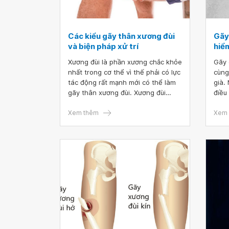
Các kiểu gãy thân xương đùi
Gãy
và biện pháp xử trí
hiể
Xương đùi là phần xương chắc khỏe
Gãy 
nhất trong cơ thể vì thế phải có lực
cùng
tác động rất mạnh mới có thể làm
già.
gãy thân xương đùi. Xương đùi
điều
cũng là xương dài nhất, mỗi vị trí
tử v
gãy sẽ có đặc điểm và biện pháp
Xem thêm
chứn
Xem 
xử trí khác nhau. Xương đùi là phần
ngày
xương chắc khỏe nhất trong cơ thể
vì thế phải có lực tác động rất
mạnh mới có thể làm gãy thân
xương đùi. Xương đùi cũng là
xương dài nhất, mỗi vị trí gãy sẽ có
đặc điểm và biện pháp xử trí khác
nhau.