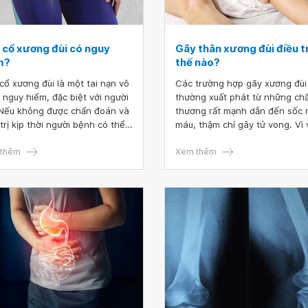
 cổ xương đùi có nguy
Gãy thân xương đùi điều tr
m?
thế nào?
cổ xương đùi là một tai nạn vô
Các trường hợp gãy xương đùi
 nguy hiểm, đặc biệt với người
thường xuất phát từ những ch
 Nếu không được chẩn đoán và
thương rất mạnh dẫn đến sốc 
 trị kịp thời người bệnh có thể
máu, thậm chí gây tử vong. Vì 
ong do đau đớn và do các biến
đây là một tình huống cấp cứu
g khi phải nằm bất động lâu
thêm
ngoại khoa nghiêm trọng, đòi 
Xem thêm
.
phải được xử lý nhanh chóng 
đúng cách để đảm bảo tính m
cho bệnh nhân.