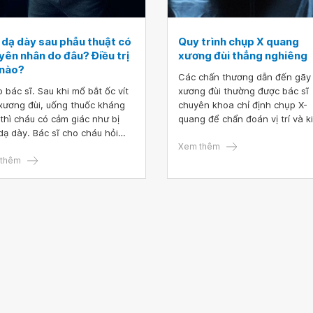
 dạ dày sau phẫu thuật có
Quy trình chụp X quang
yên nhân do đâu? Điều trị
xương đùi thẳng nghiêng
 nào?
Các chấn thương dẫn đến gãy
 bác sĩ. Sau khi mổ bắt ốc vít
xương đùi thường được bác sĩ
xương đùi, uống thuốc kháng
chuyên khoa chỉ định chụp X-
 thì cháu có cảm giác như bị
quang để chẩn đoán vị trí và k
dạ dày. Bác sĩ cho cháu hỏi
gãy xương. Vậy chụp X-quang
ên nhân tình trạng của cháu là
xương đùi được thực hiện như
Xem thêm
âu vậy ạ? Cách khắc phục tình
thêm
và người bệnh cần làm gì tron
g trên như thế nào ạ? Mong
trình chụp để buổi chụp X-qua
sĩ tư vấn. Cháu xin cảm ơn.
diễn ra thuận lợi nhất?