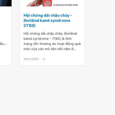
Hội chứng dải chậu chày -
Iliotibial band syndrome
(ITBS)
Hội chứng dải chậu chày (Iliotibial
band syndrome - ITBS) là tình
iểu
trạng tổn thương do hoạt động quá
mức của các mô liên kết nằm ở
 nào
phần cạnh hoặc bên ngoài của đùi
g quá
và đầu gối. Nó gây đau và nhức ở
Xem thêm
ng
những vùng đó, đặc biệt là ngay
trên khớp gối.