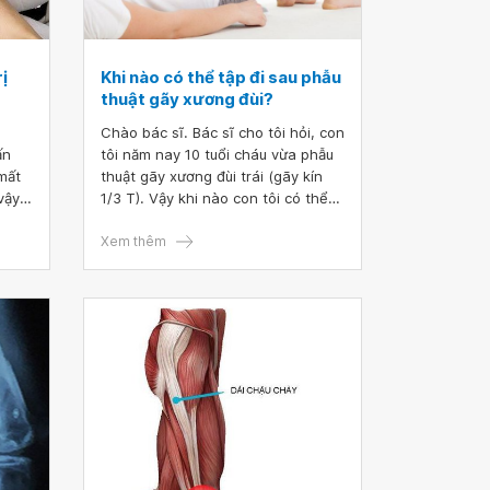
ị
Khi nào có thể tập đi sau phẫu
thuật gãy xương đùi?
Chào bác sĩ. Bác sĩ cho tôi hỏi, con
ấn
tôi năm nay 10 tuổi cháu vừa phẫu
mất
thuật gãy xương đùi trái (gãy kín
vậy,
1/3 T). Vậy khi nào con tôi có thể
tập đi? Chế độ ăn uống, chăm sóc
hỏi
thế nào ạ? Mong bác sĩ tư vấn. Xin
Xem thêm
và
cảm ơn bác sĩ.
ạng