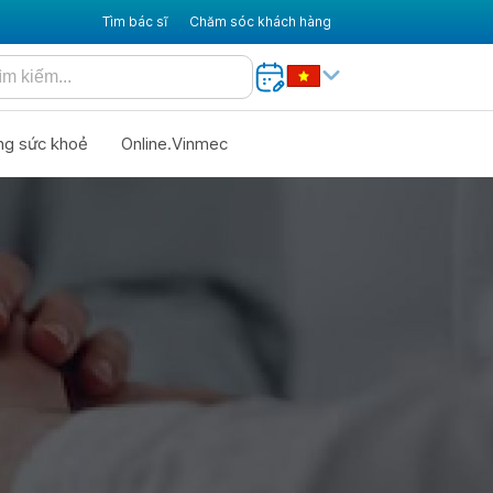
Tìm bác sĩ
Chăm sóc khách hàng
ng sức khoẻ
Online.Vinmec