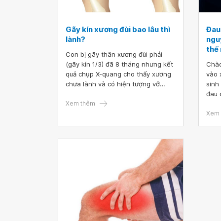
Gãy kín xương đùi bao lâu thì
Đau
lành?
ngu
thế
Con bị gãy thân xương đùi phải
(gãy kín 1/3) đã 8 tháng nhưng kết
Chào
quả chụp X-quang cho thấy xương
vào 
chưa lành và có hiện tượng vỡ
sinh
canxi. Con vẫn uống thuốc đều đặn
đau 
nhưng vẫn hơi đau chỗ gãy. Bác sĩ
Xem thêm
nguy
cho con hỏi, gãy kín xương đùi bao
do đ
Xem 
lâu thì lành?
trạn
bác 