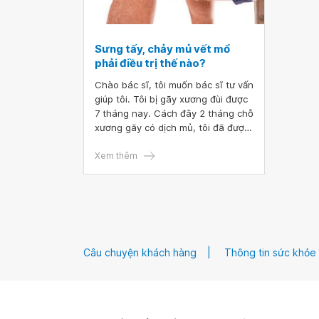
Sưng tấy, chảy mủ vết mổ
phải điều trị thế nào?
Chào bác sĩ, tôi muốn bác sĩ tư vấn
giúp tôi. Tôi bị gãy xương đùi được
7 tháng nay. Cách đây 2 tháng chỗ
xương gãy có dịch mủ, tôi đã được
điều trị bằng kháng sinh đồ rồi. Một
tháng lại đây chỗ gãy đó lại sưng
Xem thêm
tấy lên và có mủ, cứ mỗi lần rạch
và nạo hết mủ bên trong được 1
thời gian nó lại tái phát. Bác sĩ tư
vấn giúp tôi nên làm thế nào ạ?
Câu chuyện khách hàng
Thông tin sức khỏe