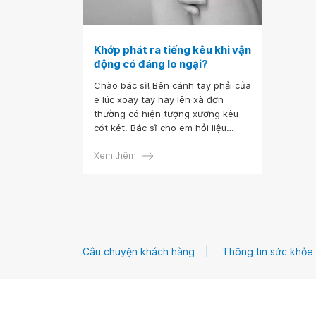
Khớp phát ra tiếng kêu khi vận
động có đáng lo ngại?
Chào bác sĩ! Bên cánh tay phải của
e lúc xoay tay hay lên xà đơn
thường có hiện tượng xương kêu
cót két. Bác sĩ cho em hỏi liệu
xương e có vấn đề gì không ạ?
Xem thêm
Câu chuyện khách hàng
Thông tin sức khỏe