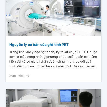
Nguyên lý cơ bản của ghi hình PET
Trong lĩnh vực y học hạt nhân, kỹ thuật chụp PET CT được
xem là một trong những phương pháp chẩn đoán hình ảnh
hiện đại và có giá trị chẩn đoán cũng như theo dõi quá
trình điều trị của một số bệnh lý nhất định. Vì vậy, cần nắm
rõ những nguyên lý ghi hình PET cơ bản để có thể áp dụng
phương pháp này một cách chính xác và hiệu quả nhất.
Xem thêm