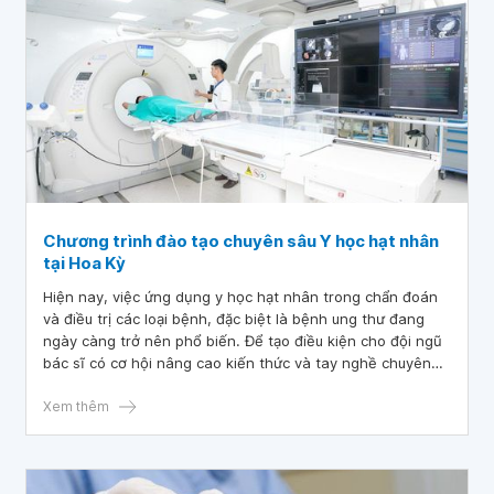
Chương trình đào tạo chuyên sâu Y học hạt nhân
tại Hoa Kỳ
Hiện nay, việc ứng dụng y học hạt nhân trong chẩn đoán
và điều trị các loại bệnh, đặc biệt là bệnh ung thư đang
ngày càng trở nên phổ biến. Để tạo điều kiện cho đội ngũ
bác sĩ có cơ hội nâng cao kiến thức và tay nghề chuyên
môn về lĩnh vực này, Vinmec đã cử bác sĩ tham gia khóa
đào tạo chuyên sâu về Y học hạt nhân tại Hoa Kỳ.
Xem thêm