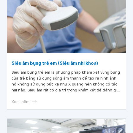
Siêu âm bụng trẻ em (Siêu âm nhi khoa)
Siêu âm bụng trẻ em là phương pháp khám xét vùng bụng
của trẻ bằng sử dụng sóng âm thanh để tạo ra hình ảnh,
nó không sử dụng bức xạ như X quang nên không có tác
hại nào. Siêu âm rất có giá trị trong khám xét để đánh giá
và phát hiện nguyên nhân của đau bụng, vùng chậu và bìu
của trẻ.
Xem thêm