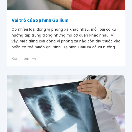
Vai trò của xạ hình Gallium
Có nhiều loại đồng vị phóng xạ khác nhau, mỗi loại có xu
hướng tập trung trong những mô cơ quan khác nhau. Vì
vậy, việc dùng loại đồng vị phóng xạ nào còn tùy thuộc vào
phần cơ thể muốn ghi hình. Xạ hình Gallium có xu hướng
tập trung ở những vùng cơ thể có sự phân chia tế bào
nhanh. Những vùng có lượng gallium tập trung cao có thể
Xem thêm
là dấu hiệu gợi ý cho nhiễm trùng, viêm, chấn thương hoặc
ung thư.