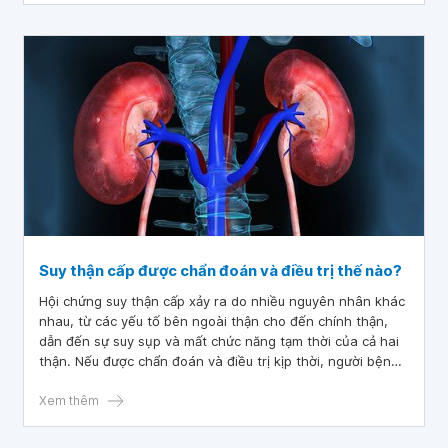
Suy thận cấp được chẩn đoán và điều trị thế nào?
Hội chứng suy thận cấp xảy ra do nhiều nguyên nhân khác
nhau, từ các yếu tố bên ngoài thận cho đến chính thận,
dẫn đến sự suy sụp và mất chức năng tạm thời của cả hai
thận. Nếu được chẩn đoán và điều trị kịp thời, người bệnh
vẫn có khả năng hồi phục. Ngược lại, nguy cơ tử vong sẽ
rất cao nếu để lâu và không điều trị đúng cách.
Xem thêm