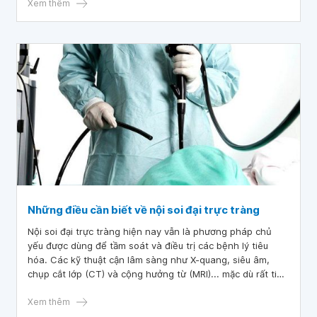
thể có một số đặc điểm nhất định để cụ thể hóa chẩn
Xem thêm
đoán hơn.
Những điều cần biết về nội soi đại trực tràng
Nội soi đại trực tràng hiện nay vẫn là phương pháp chủ
yếu được dùng để tầm soát và điều trị các bệnh lý tiêu
hóa. Các kỹ thuật cận lâm sàng như X-quang, siêu âm,
chụp cắt lớp (CT) và cộng hưởng từ (MRI)... mặc dù rất tiên
tiến nhưng thường không được sử dụng nhiều như nội soi
đại tràng, bởi không đạt được độ chính xác cao.
Xem thêm