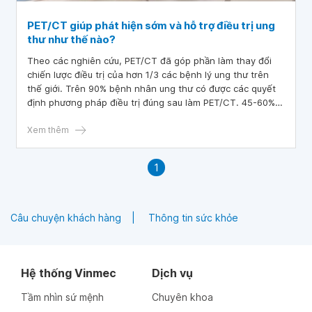
PET/CT giúp phát hiện sớm và hỗ trợ điều trị ung
thư như thế nào?
Theo các nghiên cứu, PET/CT đã góp phần làm thay đổi
chiến lược điều trị của hơn 1/3 các bệnh lý ung thư trên
thế giới. Trên 90% bệnh nhân ung thư có được các quyết
định phương pháp điều trị đúng sau làm PET/CT. 45-60%
bệnh nhân ung thư đã được thay đổi phương pháp điều trị
sau khi làm PET/CT.
Xem thêm
1
Câu chuyện khách hàng
Thông tin sức khỏe
Hệ thống Vinmec
Dịch vụ
Tầm nhìn sứ mệnh
Chuyên khoa