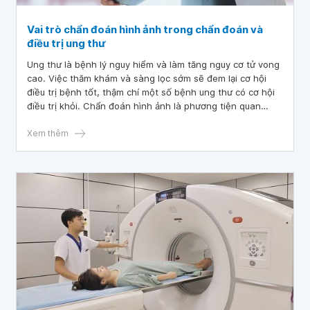
Vai trò chẩn đoán hình ảnh trong chẩn đoán và
điều trị ung thư
Ung thư là bệnh lý nguy hiểm và làm tăng nguy cơ tử vong
cao. Việc thăm khám và sàng lọc sớm sẽ đem lại cơ hội
điều trị bệnh tốt, thậm chí một số bệnh ung thư có cơ hội
điều trị khỏi. Chẩn đoán hình ảnh là phương tiện quan
trọng bậc nhất để các bác sĩ có thể thực hiện thăm khám
và phát hiện nguy cơ ung thư từ khi chưa có triệu chứng.
Xem thêm