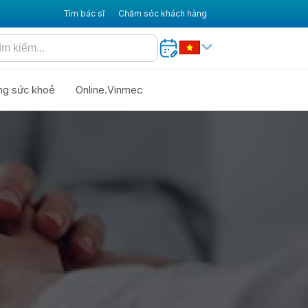
Tìm bác sĩ
Chăm sóc khách hàng
ng sức khoẻ
Online.Vinmec