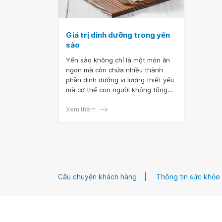
Giá trị dinh dưỡng trong yến
sào
Yến sào không chỉ là một món ăn
ngon mà còn chứa nhiều thành
phần dinh dưỡng vi lượng thiết yếu
mà cơ thể con người không tổng
hợp được, mang lại lợi ích cho
nhiều nhóm tuổi.
Xem thêm
Câu chuyện khách hàng
Thông tin sức khỏe