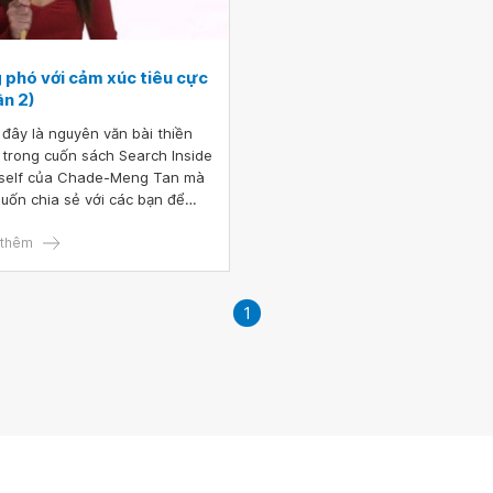
 phó với cảm xúc tiêu cực
ần 2)
 đây là nguyên văn bài thiền
h trong cuốn sách Search Inside
self của Chade-Meng Tan mà
muốn chia sẻ với các bạn để
g ta có thể thực hành và rèn
n. Chúng ta có thể tự ghi âm
thêm
thực hành dưới đây bằng giọng
của mình để mỗi lần cần thực
 có thể mở ra nghe, điều này
1
hể giống như có một người
 đang dẫn thiền cho bạn. Hãy
thật truyền cảm nhất theo
 của bạn.