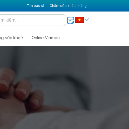
Tìm bác sĩ
Chăm sóc khách hàng
ng sức khoẻ
Online.Vinmec