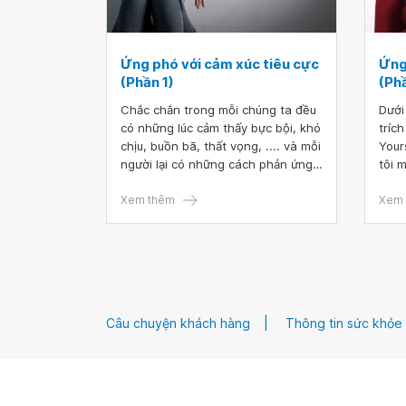
Ứng phó với cảm xúc tiêu cực
Ứng
(Phần 1)
(Ph
Chắc chắn trong mỗi chúng ta đều
Dưới
có những lúc cảm thấy bực bội, khó
tríc
chịu, buồn bã, thất vọng, .... và mỗi
Your
người lại có những cách phản ứng
tôi 
lại với những căng thẳng, cảm xúc
chún
không mong muốn đó khác nhau.
Xem thêm
luyệ
Xem 
bài 
đọc 
hành
có t
thầy
đọc 
Câu chuyện khách hàng
Thông tin sức khỏe
cách