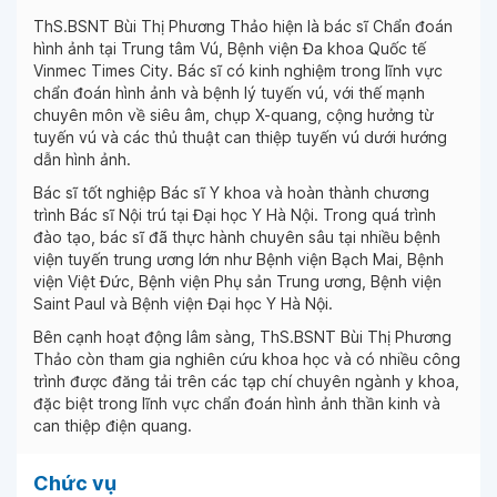
ThS.BSNT Bùi Thị Phương Thảo hiện là bác sĩ Chẩn đoán
hình ảnh tại Trung tâm Vú, Bệnh viện Đa khoa Quốc tế
Vinmec Times City. Bác sĩ có kinh nghiệm trong lĩnh vực
chẩn đoán hình ảnh và bệnh lý tuyến vú, với thế mạnh
chuyên môn về siêu âm, chụp X-quang, cộng hưởng từ
tuyến vú và các thủ thuật can thiệp tuyến vú dưới hướng
dẫn hình ảnh.
Bác sĩ tốt nghiệp Bác sĩ Y khoa và hoàn thành chương
trình Bác sĩ Nội trú tại Đại học Y Hà Nội. Trong quá trình
đào tạo, bác sĩ đã thực hành chuyên sâu tại nhiều bệnh
viện tuyến trung ương lớn như Bệnh viện Bạch Mai, Bệnh
viện Việt Đức, Bệnh viện Phụ sản Trung ương, Bệnh viện
Saint Paul và Bệnh viện Đại học Y Hà Nội.
Bên cạnh hoạt động lâm sàng, ThS.BSNT Bùi Thị Phương
Thảo còn tham gia nghiên cứu khoa học và có nhiều công
trình được đăng tải trên các tạp chí chuyên ngành y khoa,
đặc biệt trong lĩnh vực chẩn đoán hình ảnh thần kinh và
can thiệp điện quang.
Chức vụ