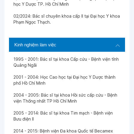
học Y Dược TP. Hồ Chí Minh
Ngày 21-11-2025
02/2024: Bác sĩ chuyên khoa cấp II tại Đại học Y khoa
Phạm Ngọc Thạch.
Ngày 13-11-2025
Ngày 05-11-2025
Kinh nghiệm làm việc
1995 - 2001: Bác sĩ tại khoa Cấp cứu - Bệnh viện tỉnh
Ngày 05-11-2025
Quảng Ngãi
2001 - 2004: Học Cao học tại Đại học Y Dược thành
Ngày 22-09-2025
phố Hồ Chí Minh
2004 - 2005: Bác sĩ tại khoa Hồi sức cấp cứu - Bệnh
Ngày 22-09-2025
viện Thống nhất TP Hồ Chí Minh
2005 - 2014: Bác sĩ tại khoa Tim mạch - Bệnh viện
Ngày 06-09-2025
Bưu điện II
2014 - 2015: Bệnh viện Đa khoa Quốc tế Becamex