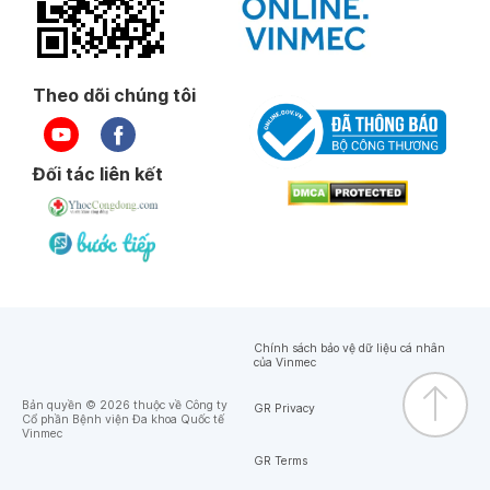
Ngày 22-05-2025
Ngày 14-05-2025
Theo dõi chúng tôi
Ngày 29-04-2025
Đối tác liên kết
Ngày 01-04-2025
Ngày 31-03-2025
Các bộ phận đều nhiệt tình, chuyen nghiệp!
Chính sách bảo vệ dữ liệu cá nhân
của Vinmec
Ngày 28-03-2025
Bản quyền © 2026 thuộc về Công ty
GR Privacy
Cổ phần Bệnh viện Đa khoa Quốc tế
Vinmec
Ngày 28-03-2025
GR Terms