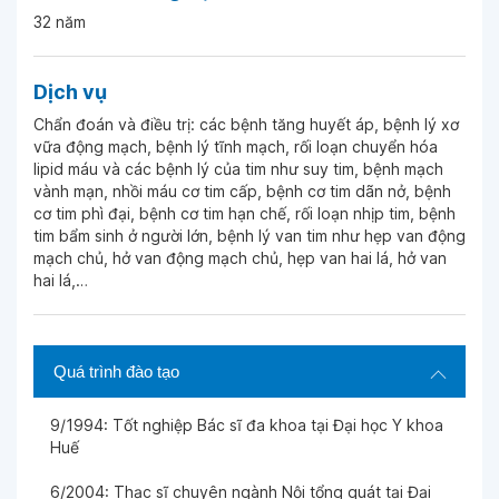
32 năm
Ngày 21-01-2026
Dịch vụ
Ngày 14-01-2026
Chẩn đoán và điều trị: các bệnh tăng huyết áp, bệnh lý xơ
vữa động mạch, bệnh lý tĩnh mạch, rối loạn chuyển hóa
Ngày 07-01-2026
lipid máu và các bệnh lý của tim như suy tim, bệnh mạch
vành mạn, nhồi máu cơ tim cấp, bệnh cơ tim dãn nở, bệnh
cơ tim phì đại, bệnh cơ tim hạn chế, rối loạn nhịp tim, bệnh
tim bẩm sinh ở người lớn, bệnh lý van tim như hẹp van động
Ngày 04-12-2025
mạch chủ, hở van động mạch chủ, hẹp van hai lá, hở van
hai lá,…
Ngày 03-12-2025
Quá trình đào tạo
Ngày 01-12-2025
9/1994: Tốt nghiệp Bác sĩ đa khoa tại Đại học Y khoa
Huế
Ngày 24-11-2025
6/2004: Thạc sĩ chuyên ngành Nội tổng quát tại Đại