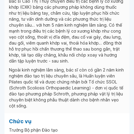
Bác sĩ Cao Thị Thùy chuyên điều trị các bệnh lý cơ xương
khớp (CXK) bằng các phương pháp không dùng thuốc
như trị liệu bằng tay, châm cứu, tập luyện phục hồi chức
năng, tư vấn dinh dưỡng và các phương thức trị liệu
chuyên sâu… với hơn 5 năm kinh nghiệm lâm sàng. Có thế
mạnh trong điều trị các bệnh lý cơ xương khớp như cong
vẹo cột sống, thoát vị đĩa đệm, đau cổ vai gáy, đau lưng,
đau gối, viêm quanh khớp vai, thoái hóa khớp… đồng thời
hỗ trợ phục hồi chấn thương thể thao sau bong gân, trật
khớp, tái tạo dây chằng, khâu nối chóp xoay và hướng
dẫn tập luyện trước - sau sinh.
Ngoài kinh nghiệm lâm sàng, bác sĩ còn có gần 2 năm kinh
nghiệm đào tạo trị liệu chuyên sâu, là Huấn luyện viên
Pilates quốc tế và được chứng nhận bởi Tổ chức SSOL
(Schroth Scoliosis Orthopaedic Learning) - đơn vị quốc tế
đào tạo phương pháp Schroth, phương pháp vật lý trị liệu
chuyên biệt không phẫu thuật dành cho bệnh nhân vẹo
cột sống.
Chức vụ
Trưởng Bộ phận Đào tạo