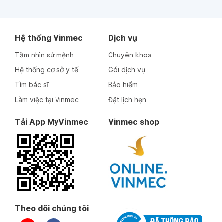
Xin gửi lời cảm ơn đến bác Thành và tập thể điều
dưỡng khoa sản ạ ❤️❤️
Hệ thống Vinmec
Dịch vụ
Ngày 16-01-2026
Tầm nhìn sứ mệnh
Chuyên khoa
Hệ thống cơ sở y tế
Gói dịch vụ
Ngày 06-01-2026
Tìm bác sĩ
Bảo hiểm
Mình rất thích bác sỹ Thành, bác rất nhiệt tình,
tận tình, mình hỏi gì bác cũng trả lời rất nhiệt tình
Làm việc tại Vinmec
Đặt lịch hẹn
và vui vẻ. Bác giải thích chi tiết từng mốc và luôn
trong trạng thái tích cực khiến cho sản phụ thoải
Tải App MyVinmec
Vinmec shop
mái thăm khám tại nơi đây.
Ngày 18-12-2025
Ngày 12-12-2025
Theo dõi chúng tôi
Ngày 08-12-2025