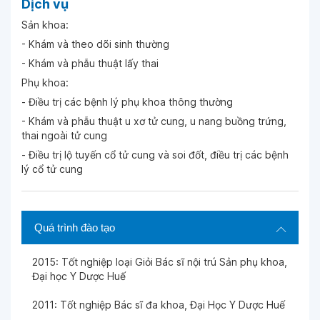
Dịch vụ
Sản khoa:
Ngày 02-04-2026
- Khám và theo dõi sinh thường
- Khám và phẫu thuật lấy thai
Phụ khoa:
Ngày 30-03-2026
- Điều trị các bệnh lý phụ khoa thông thường
- Khám và phẫu thuật u xơ tử cung, u nang buồng trứng,
Ngày 20-03-2026
thai ngoài tử cung
- Điều trị lộ tuyến cổ tử cung và soi đốt, điều trị các bệnh
lý cổ tử cung
Ngày 20-03-2026
Ngày 17-03-2026
Quá trình đào tạo
2015: Tốt nghiệp loại Giỏi Bác sĩ nội trú Sản phụ khoa,
Ngày 16-03-2026
Đại học Y Dược Huế
2011: Tốt nghiệp Bác sĩ đa khoa, Đại Học Y Dược Huế
Ngày 15-03-2026