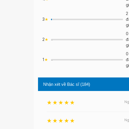
>
g
2
3
đ
>
g
0
2
đ
">
g
0
1
đ
">
g
Nhận xét về Bác sĩ
(184)
Ng
Ng