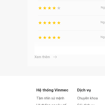
Ng
Ng
Ng
Ng
Xem thêm
Ng
Ng
Hệ thống Vinmec
Dịch vụ
Ng
Tầm nhìn sứ mệnh
Chuyên khoa