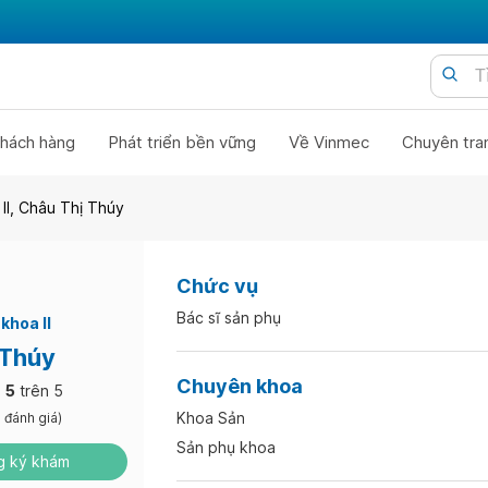
hách hàng
Phát triển bền vững
Về Vinmec
Chuyên tra
II, Châu Thị Thúy
Chức vụ
Bác sĩ sản phụ
khoa II
 Thúy
Chuyên khoa
5
trên 5
Khoa Sản
 đánh giá)
Sản phụ khoa
 ký khám