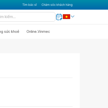
Tìm bác sĩ
Chăm sóc khách hàng
ng sức khoẻ
Online.Vinmec