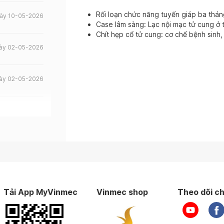
Rối loạn chức năng tuyến giáp ba thán
ày 10-05-2026
Case lâm sàng: Lạc nội mạc tử cung ở 
Chít hẹp cổ tử cung: cơ chế bệnh sinh,
ày 02-05-2026
ày 02-05-2026
ày 14-04-2026
ày 13-04-2026
ày 12-04-2026
Tải App MyVinmec
Vinmec shop
Theo dõi ch
ày 11-04-2026