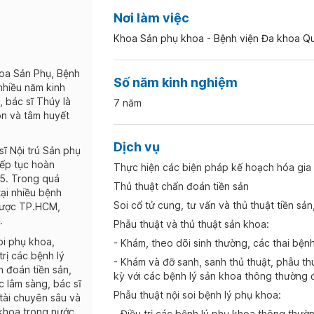
Nơi làm việc
Khoa Sản phụ khoa - Bệnh viện Đa khoa Qu
hoa Sản Phụ, Bệnh
Số năm kinh nghiệm
nhiều năm kinh
 bác sĩ Thúy là
7 năm
ôn và tâm huyết
Dịch vụ
sĩ Nội trú Sản phụ
iếp tục hoàn
Thực hiện các biện pháp kế hoạch hóa gia 
25. Trong quá
Thủ thuật chẩn đoán tiền sản
tại nhiều bệnh
Soi cổ tử cung, tư vấn và thủ thuật tiền s
Dược TP.HCM,
.
Phẫu thuật và thủ thuật sản khoa:
oi phụ khoa,
- Khám, theo dõi sinh thường, các thai bện
trị các bệnh lý
- Khám và đỡ sanh, sanh thủ thuật, phẫu thuậ
n đoán tiền sản,
kỳ với các bệnh lý sản khoa thông thường 
c lâm sàng, bác sĩ
Phẫu thuật nội soi bệnh lý phụ khoa:
tài chuyên sâu và
 khoa trong nước
- Điều trị các bệnh lý phụ khoa thông thườ