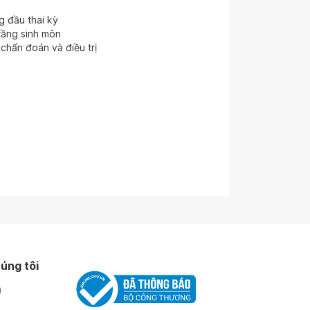
g đầu thai kỳ
tầng sinh môn
 chẩn đoán và điều trị
úng tôi