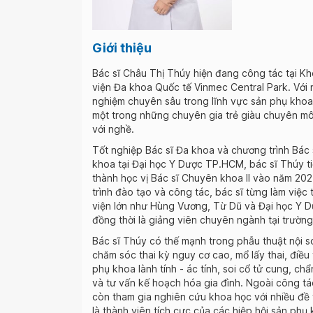
Giới thiệu
Bác sĩ Châu Thị Thúy hiện đang công tác tại K
viện Đa khoa Quốc tế Vinmec Central Park. Với 
nghiệm chuyên sâu trong lĩnh vực sản phụ khoa,
một trong những chuyên gia trẻ giàu chuyên m
với nghề.
Tốt nghiệp Bác sĩ Đa khoa và chương trình Bác 
khoa tại Đại học Y Dược TP.HCM, bác sĩ Thúy t
thành học vị Bác sĩ Chuyên khoa II vào năm 20
trình đào tạo và công tác, bác sĩ từng làm việc 
viện lớn như Hùng Vương, Từ Dũ và Đại học Y 
đồng thời là giảng viên chuyên ngành tại trường
Bác sĩ Thúy có thế mạnh trong phẫu thuật nội s
chăm sóc thai kỳ nguy cơ cao, mổ lấy thai, điều 
phụ khoa lành tính - ác tính, soi cổ tử cung, chẩ
và tư vấn kế hoạch hóa gia đình. Ngoài công tá
còn tham gia nghiên cứu khoa học với nhiều đề 
là thành viên tích cực của các hiệp hội sản phụ