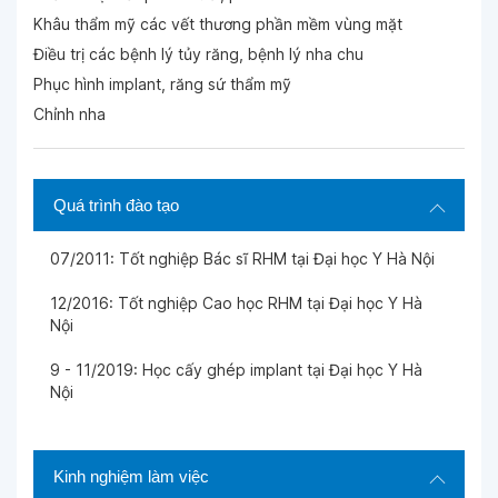
Ngày 07-02-2026
Khâu thẩm mỹ các vết thương phần mềm vùng mặt
Điều trị các bệnh lý tủy răng, bệnh lý nha chu
Phục hình implant, răng sứ thẩm mỹ
Ngày 22-01-2026
Chỉnh nha
Ngày 13-01-2026
Quá trình đào tạo
Ngày 13-01-2026
07/2011: Tốt nghiệp Bác sĩ RHM tại Đại học Y Hà Nội
Ngày 13-01-2026
12/2016: Tốt nghiệp Cao học RHM tại Đại học Y Hà
Nội
Ngày 03-01-2026
9 - 11/2019: Học cấy ghép implant tại Đại học Y Hà
Nội
Ngày 27-12-2025
Kinh nghiệm làm việc