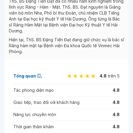
ThS. BS Đặng Tiến Đạt đã có nhiều năm kinh nghiệm trong
lĩnh vực Răng - Hàm - Mặt. ThS. BS. Đạt nguyên là Giảng
viên bộ môn Nha, Phó bí thư Đoàn, chủ nhiệm CLB Tiếng
Anh tại Đại học kỹ thuật Y tế Hải Dương. Ông từng là Bác
sĩ Răng Hàm Mặt tại Bệnh viện Đại học Kỹ thuật Y tế Hải
Dương.
Hiện tại, ThS. BS Đặng Tiến Đạt đang giữ chức vụ là bác sĩ
Răng hàm mặt tại Bệnh viện Đa khoa Quốc tế Vinmec Hải
Phòng.
Tổng quan
ⓘ
4.8
trên 5
Tác phong diện mạo
4.8
Giao tiếp, trao đổi với khách hàng
4.8
Năng lực chuyên môn
4.8
Thời gian thăm khám
4.8