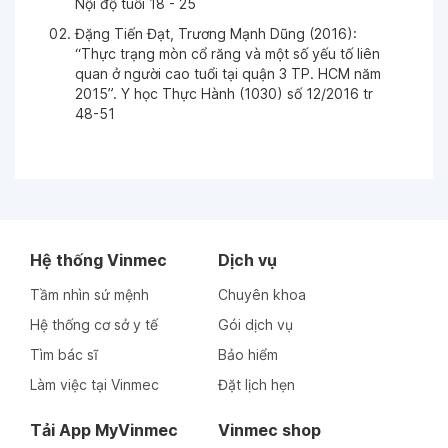
Ngày 09-10-2025
Nội độ tuổi 18 - 25
Đặng Tiến Đạt, Trương Mạnh Dũng (2016):
“Thực trạng mòn cổ răng và một số yếu tố liên
Ngày 22-09-2025
quan ở người cao tuổi tại quận 3 TP. HCM năm
2015”. Y học Thực Hành (1030) số 12/2016 tr
48-51
Ngày 13-08-2025
Ngày 09-07-2025
Ngày 09-07-2025
Hệ thống Vinmec
Dịch vụ
Tầm nhìn sứ mệnh
Chuyên khoa
Ngày 02-07-2025
Hệ thống cơ sở y tế
Gói dịch vụ
Tìm bác sĩ
Bảo hiểm
Ngày 02-07-2025
Làm việc tại Vinmec
Đặt lịch hẹn
Tải App MyVinmec
Vinmec shop
Ngày 01-07-2025