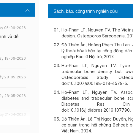
Sách, báo, công trình nghiên cứu
ày 05-06-2026
Ho-Pham LT, Nguyen TV. The Vietna
design. Osteoporos Sarcopenia. 201
ành và dễ
Đỗ Thiên Ân, Hoàng Phạm Thu Lan. Ả
lý thoái hóa khớp tại cộng đồng dân
nghiệp Bác sĩ Nội trú; 2017.
ày 19-06-2026
Ho-Pham LT, Nguyen TV. Type 2 
trabecular bone density but lowe
ày 28-05-2026
Osteoporosis Study. Osteopo
doi:10.1007/s00198-018-4579-5.
Ho-Pham LT, Nguyen TV. Associ
ày 28-05-2026
diabetes and trabecular bone sc
Diabetes Res Clin P
doi:10.1016/j.diabres.2019.107790.
ày 21-04-2026
Đỗ Thiên Ân, Lê Thị Ngọc Duyên, N
cơ quan trong hội chứng Behçet: 
Việt Nam. 2024.