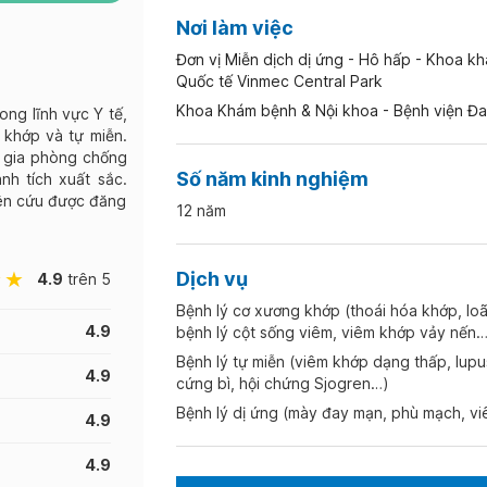
Nơi làm việc
Đơn vị Miễn dịch dị ứng - Hô hấp - Khoa k
Quốc tế Vinmec Central Park
Khoa Khám bệnh & Nội khoa - Bệnh viện Đa
ong lĩnh vực Y tế,
 khớp và tự miễn.
m gia phòng chống
Số năm kinh nghiệm
h tích xuất sắc.
iên cứu được đăng
12 năm
Dịch vụ
4.9
trên 5
Bệnh lý cơ xương khớp (thoái hóa khớp, lo
4.9
bệnh lý cột sống viêm, viêm khớp vảy nến…
Bệnh lý tự miễn (viêm khớp dạng thấp, lupu
4.9
cứng bì, hội chứng Sjogren…)
Bệnh lý dị ứng (mày đay mạn, phù mạch, vi
4.9
4.9