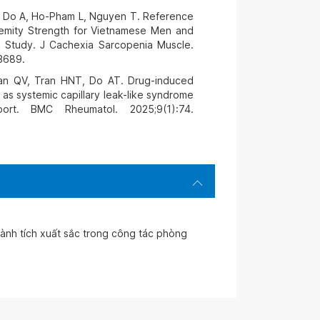
, Do A, Ho-Pham L, Nguyen T. Reference
remity Strength for Vietnamese Men and
Study. J Cachexia Sarcopenia Muscle.
3689.
n QV, Tran HNT, Do AT. Drug-induced
 as systemic capillary leak-like syndrome
port. BMC Rheumatol. 2025;9(1):74.
nh tích xuất sắc trong công tác phòng