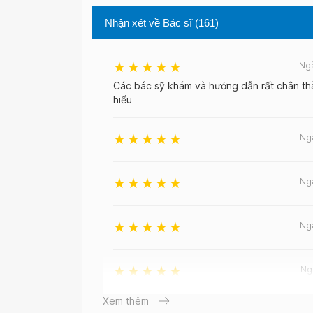
Nhận xét về Bác sĩ
(161)
Ng
Các bác sỹ khám và hướng dẫn rất chân th
hiểu
Ng
Ng
Ng
Ng
Xem thêm