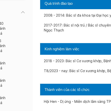
Quá trình đào tạo
2008 - 2014: Bác sĩ đa khoa tại Đại họ
40
2017-2017: Bác sĩ nội trú / Bác sĩ chuy
ánh
Ngọc Thạch
iá
6
ánh
Kinh nghiệm làm việc
iá
2018 - 2023: Bác sĩ Cơ xương khớp, Bện
ánh
iá
T8/2023 - nay: Bác sĩ Cơ xương khớp, B
ánh
iá
Thành viên của các tổ chức
ánh
Hội Hen - Dị ứng - Miễn dịch lâm sàng 
iá