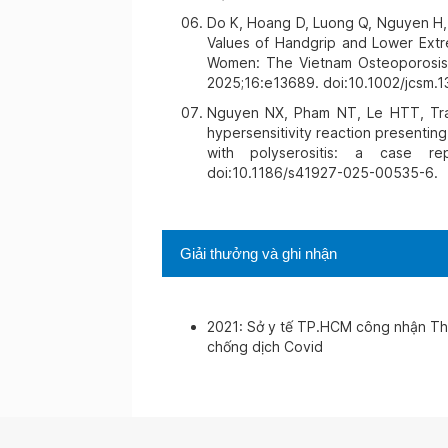
ày 16-04-2026
Do K, Hoang D, Luong Q, Nguyen H
Values of Handgrip and Lower Ext
Women: The Vietnam Osteoporosis 
ày 06-04-2026
2025;16:e13689. doi:10.1002/jcsm.1
Nguyen NX, Pham NT, Le HTT, Tra
ày 02-04-2026
hypersensitivity reaction presenting
with polyserositis: a case re
mec đã tận
doi:10.1186/s41927-025-00535-6.
ày 28-03-2026
Giải thưởng và ghi nhận
ày 21-03-2026
2021: Sở y tế TP.HCM công nhận Thà
chống dịch Covid
ày 20-03-2026
ày 27-02-2026