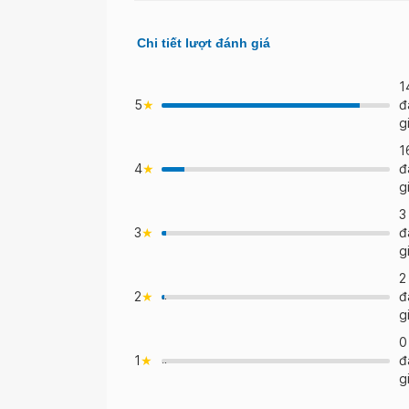
Chi tiết lượt đánh giá
1
5
đ
g
1
4
đ
>
g
3
3
đ
>
g
2
2
đ
">
g
0
1
đ
">
g