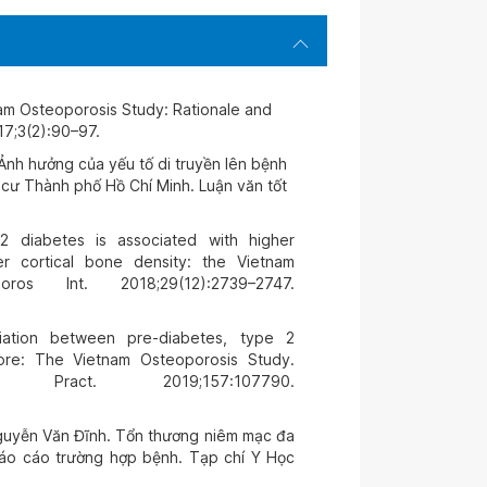
m Osteoporosis Study: Rationale and
7;3(2):90–97.
nh hưởng của yếu tố di truyền lên bệnh
 cư Thành phố Hồ Chí Minh. Luận văn tốt
diabetes is associated with higher
r cortical bone density: the Vietnam
ros Int. 2018;29(12):2739–2747.
ation between pre-diabetes, type 2
ore: The Vietnam Osteoporosis Study.
ract. 2019;157:107790.
guyễn Văn Đĩnh. Tổn thương niêm mạc đa
báo cáo trường hợp bệnh. Tạp chí Y Học