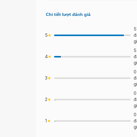
Chi tiết lượt đánh giá
5
5
đ
g
5
4
đ
>
g
0
3
đ
>
g
0
2
đ
">
g
0
1
đ
">
g