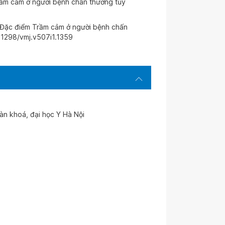
rầm cảm ở người bệnh chấn thương tủy
: Đặc điểm Trầm cảm ở người bệnh chấn
51298/vmj.v507i1.1359
oàn khoá, đại học Y Hà Nội