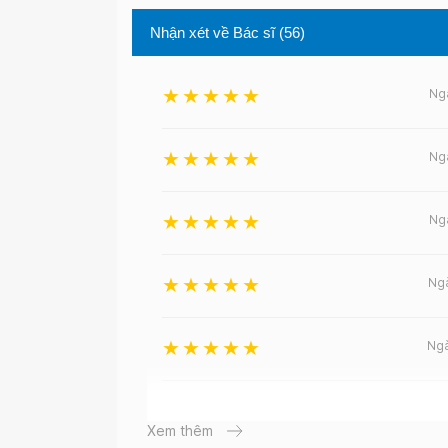
Nhận xét về Bác sĩ
(56)
Ng
Ng
Ng
Ng
Ng
Ng
Xem thêm