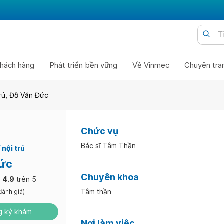
hách hàng
Phát triển bền vững
Về Vinmec
Chuyên tra
trú, Đỗ Văn Đức
Chức vụ
Bác sĩ Tâm Thần
 nội trú
ức
Chuyên khoa
4.9
trên 5
Tâm thần
đánh giá)
 ký khám
Nơi làm việc