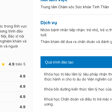
Trung tâm Chăm sóc Sức khỏe Tinh Thần
Dịch vụ
ệc trong lĩnh vực
Nhóm bệnh nhân tiếp nhận: trẻ nhỏ, trẻ vị 
hương trình đào
tuổi
 Nội, Bác sĩ nội
h nghiệm khám và
Thăm khám để đưa ra chẩn đoán và đánh gi
em và người
Quá trình đào tạo
4.9
trên 5
Khóa học trị liệu tâm lý: liệu pháp nhận 
4.9
thức hành vi cho lo âu do Viện nghiên c
4.9
Khóa bồi dưỡng kiến thức tâm lý học củ
4.9
Khoá học Chẩn đoán và điều trị trẻ mắc rố
ương
4.9