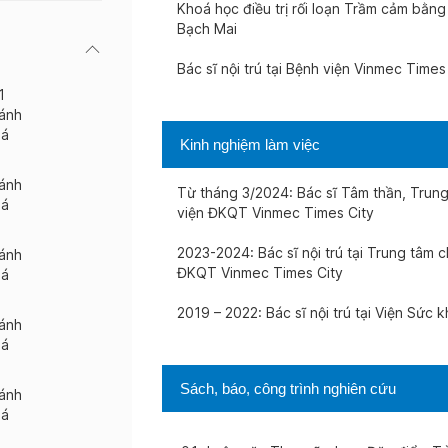
Khoá học điều trị rối loạn Trầm cảm bằng 
Bạch Mai
Bác sĩ nội trú tại Bệnh viện Vinmec Times
1
ánh
iá
Kinh nghiệm làm việc
ánh
Từ tháng 3/2024: Bác sĩ Tâm thần, Trun
iá
viện ĐKQT Vinmec Times City
2023-2024: Bác sĩ nội trú tại Trung tâm 
ánh
ĐKQT Vinmec Times City
iá
2019 – 2022: Bác sĩ nội trú tại Viện Sức
ánh
iá
Sách, báo, công trình nghiên cứu
ánh
iá