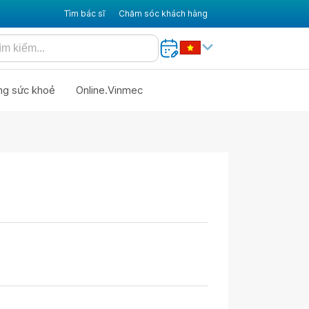
Tìm bác sĩ
Chăm sóc khách hàng
ng sức khoẻ
Online.Vinmec