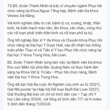
TS.BS. Đoàn Thành Nhân là bác sĩ chuyên ngành Phục hồi
chức năng tại Khoa Ngoại Tổng hợp, Bệnh viện Đa khoa
Vinmec Đà Nẵng.
Với kinh nghiệm điều trị các bệnh lý cơ, xương, khớp, thần
kinh, tai biến mạch máu não, lão khoa, sàn chậu, cũng như
các rối loạn phát triển thần kinh và rối loạn phổ tự kỷ.
Ông tốt nghiệp Bác sĩ Y đa khoa và Chuyên khoa Phục hồi
chức năng tại Đại học Y Dược Huế, sau đó nhận học bổng
toàn phần Thạc sĩ và Tiến sĩ Y học Phục hồi chức năng tại
Đại học Y khoa Trung Hoa, Đài Loan.
BS. Đoàn Thành Nhân từng làm việc tại Bệnh viện Đa khoa
Khu vực Miền núi phía Bắc Quảng Nam và thực hành lâm
sàng tại Khoa Vật lý Trị liệu – Phục hồi chức năng, Bệnh
viện Đại học Y Khoa Trung Hoa.
Ông đã đạt Giải Ba cuộc thi Nghiên cứu sinh ưu tú (2021),
Giải Nhì poster tại Hiệp hội Rối loạn Nuốt Đài Loan (2021),
Giải thưởng Bài báo có chỉ số trích dẫn cao – Tạp chí Y
học Lâm sàng (2024), với tổng số trích dẫn 117 và H-index
5 (tính đến tháng 11/2024).