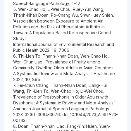
Speech-language Pathology, 1–12
5. Wen-Chao Ho, Li-Wei Chou, Ruey-Yun Wang,
Thanh-Nhan Doan, Po-Chang Wu, ShwnHuey Shieh.
'Association between Exposure to Ambient Air
Pollution and the Risk of Rheumatoid Arthritis in
Taiwan: A Population-Based Retrospective Cohort
Study.'
International Journal of Environmental Research and
Public Health 2022, 19, 7006
6. Thi-Lien To, Thanh-Nhan Doan, Wen-Chao Ho,
Wen-Chun Liao. 'Prevalence of Frailty among
Community-Dwelling Older Adults in Asian Countries:
A Systematic Review and Meta-Analysis.' Healthcare
2022, 10, 895
7. Fei-Chun Chang, Thanh-Nhan Doan, Liang-Hui
Wang, Thi-Lien To, Wen-Chao Ho, Li-Wei Chou.
'Prevalence of Presbyphonia in Older Adults with
Dysphonia: A Systematic Review and Meta-Analysis.'
American Journal of Speech Language Pathology.
2023; 32(6): 3064-3076. doi:10.1044/2023_AJSLP-23-
00143
8. Doan, Thanh-Nhan; Liao, Fang-Yin; Hsieh, Yueh-