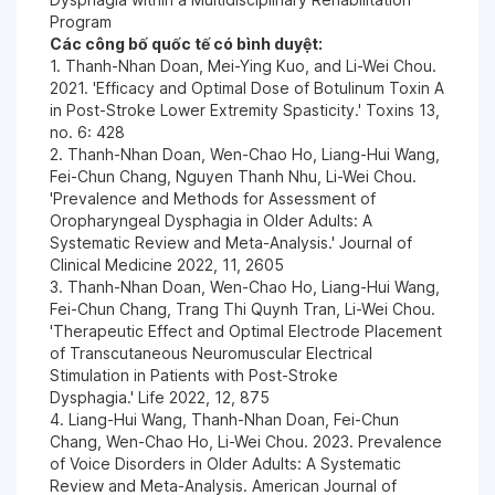
Program
Các công bố quốc tế có bình duyệt:
1. Thanh-Nhan Doan, Mei-Ying Kuo, and Li-Wei Chou.
2021. 'Efficacy and Optimal Dose of Botulinum Toxin A
in Post-Stroke Lower Extremity Spasticity.' Toxins 13,
no. 6: 428
2. Thanh-Nhan Doan, Wen-Chao Ho, Liang-Hui Wang,
Fei-Chun Chang, Nguyen Thanh Nhu, Li-Wei Chou.
'Prevalence and Methods for Assessment of
Oropharyngeal Dysphagia in Older Adults: A
Systematic Review and Meta-Analysis.' Journal of
Clinical Medicine 2022, 11, 2605
3. Thanh-Nhan Doan, Wen-Chao Ho, Liang-Hui Wang,
Fei-Chun Chang, Trang Thi Quynh Tran, Li-Wei Chou.
'Therapeutic Effect and Optimal Electrode Placement
of Transcutaneous Neuromuscular Electrical
Stimulation in Patients with Post-Stroke
Dysphagia.' Life 2022, 12, 875
4. Liang-Hui Wang, Thanh-Nhan Doan, Fei-Chun
Chang, Wen-Chao Ho, Li-Wei Chou. 2023. Prevalence
of Voice Disorders in Older Adults: A Systematic
Review and Meta-Analysis. American Journal of