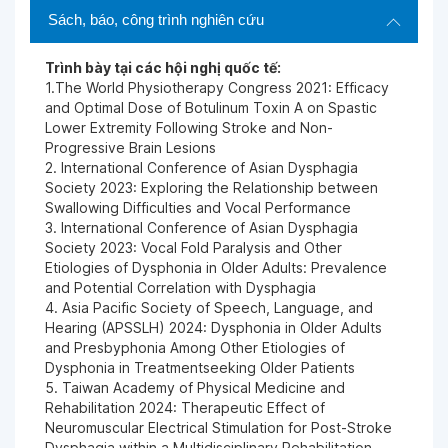
Sách, báo, công trình nghiên cứu
Trình bày tại các hội nghị quốc tế:
1.The World Physiotherapy Congress 2021: Efficacy
and Optimal Dose of Botulinum Toxin A on Spastic
Lower Extremity Following Stroke and Non-
Progressive Brain Lesions
2. International Conference of Asian Dysphagia
Society 2023: Exploring the Relationship between
Swallowing Difficulties and Vocal Performance
3. International Conference of Asian Dysphagia
Society 2023: Vocal Fold Paralysis and Other
Etiologies of Dysphonia in Older Adults: Prevalence
and Potential Correlation with Dysphagia
4. Asia Pacific Society of Speech, Language, and
Hearing (APSSLH) 2024: Dysphonia in Older Adults
and Presbyphonia Among Other Etiologies of
Dysphonia in Treatmentseeking Older Patients
5. Taiwan Academy of Physical Medicine and
Rehabilitation 2024: Therapeutic Effect of
Neuromuscular Electrical Stimulation for Post-Stroke
Dysphagia within a Multidisciplinary Rehabilitation