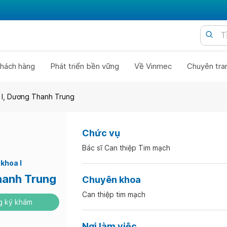
hách hàng
Phát triển bền vững
Về Vinmec
Chuyên tra
 I, Dương Thanh Trung
Chức vụ
Bác sĩ Can thiệp Tim mạch
khoa I
anh Trung
Chuyên khoa
Can thiệp tim mạch
 ký khám
Nơi làm việc