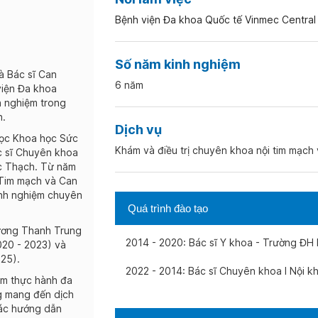
Bệnh viện Đa khoa Quốc tế Vinmec Central
Số năm kinh nghiệm
à Bác sĩ Can
6 năm
viện Đa khoa
h nghiệm trong
h.
Dịch vụ
 học Khoa học Sức
Khám và điều trị chuyên khoa nội tim mạch 
c sĩ Chuyên khoa
ọc Thạch. Từ năm
 Tim mạch và Can
kinh nghiệm chuyên
Quá trình đào tạo
Dương Thanh Trung
2014 - 2020: Bác sĩ Y khoa - Trường Đ
020 - 2023) và
025).
2022 - 2014: Bác sĩ Chuyên khoa I Nội 
ệm thực hành đa
ng mang đến dịch
các hướng dẫn