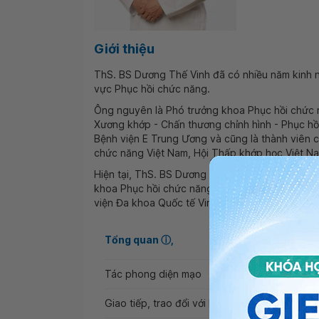
Giới thiệu
ThS. BS Dương Thế Vinh đã có nhiều năm kinh n
vực Phục hồi chức năng.
Ông nguyên là Phó trưởng khoa Phục hồi chức 
Xương khớp - Chấn thương chỉnh hình - Phục hồ
Bệnh viện E Trung Ương và cũng là thành viên c
chức năng Việt Nam, Hội Thấp khớp học Việt N
Hiện tại, ThS. BS Dương Thế Vinh đang giữ chứ
khoa Phục hồi chức năng tại khoa Phục hồi chứ
viện Đa khoa Quốc tế Vinmec Times City.
Tổng quan
ⓘ
Tác phong diện mạo
Giao tiếp, trao đổi với khách hàng