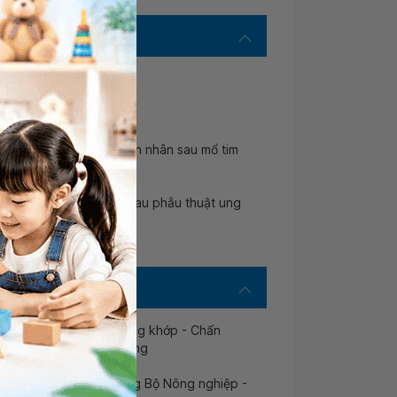
ọc Y Thái Bình
 - Đại học Y Hà Nội
hức năng toàn diện bệnh nhân sau mổ tim
ch cực cho bệnh nhân sau phẫu thuật ung
ăng tại trung tâm Xương khớp - Chấn
- Bệnh viện E Trung Ương
ộng - Phục hồi chức năng Bộ Nông nghiệp -