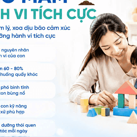
4.8
Quá trình đào tạo
4.8
1981 - 1987: Bác sĩ hệ Ngoại sản - Đại h
1997 - 2001: Thạc sĩ Phục hồi chức năng
2015: Tu nghiệp chương trình Phục hồi c
9
tại Philippine
ánh
iá
2018: Tập huấn chương trình Hồi phục tí
thư đại tràng tại Singapore
ánh
iá
Kinh nghiệm làm việc
ánh
iá
Nguyên Phó trưởng khoa Phục hồi chức n
thương chỉnh hình - Phục hồi chức năng 
ánh
iá
Nguyên bác sĩ tại trung tâm Y học lao đ