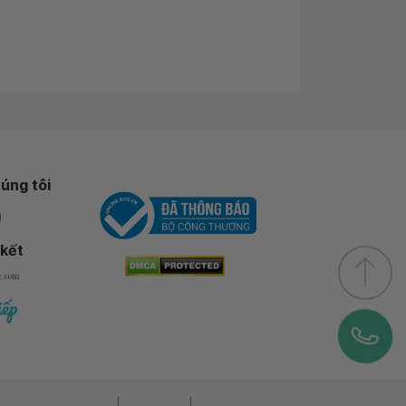
úng tôi
 kết