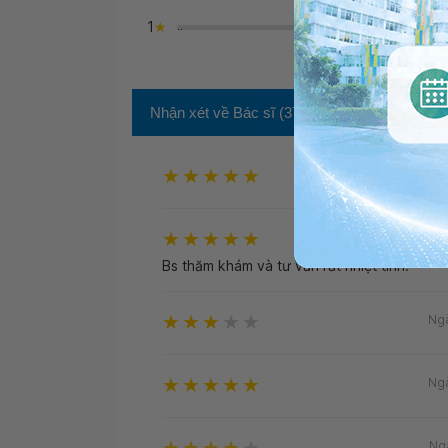
0
1
đ
">
g
Nhận xét về Bác sĩ
(37)
Ng
Ng
Bs thăm khám và tư vấn rất nhiệt tình.
Ng
Ng
Ng