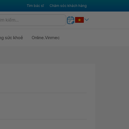
Tìm bác sĩ
Chăm sóc khách hàng
ng sức khoẻ
Online.Vinmec