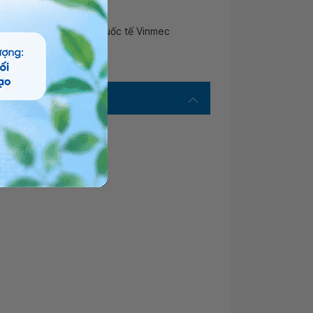
- Bệnh viện Đa khoa Quốc tế Vinmec