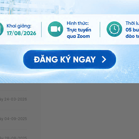
Phát triển nông thôn
ánh
Trưởng khoa - Khoa Phục hồi chức năng 
iá
Times City
Thành viên của các tổ chức
ày 26-04-2026
Hội Phục hồi chức năng Việt Nam
Hội Thấp khớp học Việt Nam
ày 24-03-2026
ày 24-03-2026
ày 04-09-2025
ày 28-08-2025