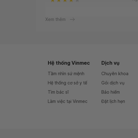
Ng
Xem thêm
BS thân thiện, nhiệt tình, chu đáo, chuyên m
Ng
Hệ thống Vinmec
Dịch vụ
Ng
I really appreciate the Vinmec staff, especia
Tầm nhìn sứ mệnh
Chuyên khoa
Duong The Vinh.
Hệ thống cơ sở y tế
Gói dịch vụ
Tìm bác sĩ
Bảo hiểm
Ng
Làm việc tại Vinmec
Đặt lịch hẹn
Ng
Ng