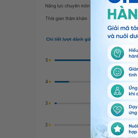
Năng lực chuyên môn
Thời gian thăm khám
Chi tiết lượt đánh giá
2
5
đ
g
7
4
đ
>
g
1
3
đ
>
g
0
2
đ
">
g