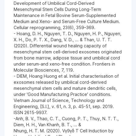
Development of Umbilical Cord-Derived
Mesenchymal Stem Cells During Long-Term
Maintenance in Fetal Bovine Serum-Supplemented
Medium and Xeno- and Serum-Free Culture Medium.
Cellular reprogramming, 23(6), 359–369.
- Hoang, D. H., Nguyen, T. D., Nguyen, H. P., Nguyen,
X. H., Do, P. T. X., Dang, V. D., ... & Than, U. T. T.
(2020). Differential wound healing capacity of
mesenchymal stem cell-derived exosomes originated
from bone marrow, adipose tissue and umbilical cord
under serum-and xeno-free condition. Frontiers in
Molecular Biosciences, 7, 119.
- DIEM, Hoang Huong et al. Initial characterisation of
exosomes released by umbilical cord-derived
mesenchymal stem cells and mature dendritic cells,
under 'Good Manufacturing Practice' conditions.
Vietnam Journal of Science, Technology and
Engineering, [S.l.], v. 61, n. 3, p. 45-51, sep. 2019.
ISSN 2615-9937.
-Anh, B. V., Thao, C. T., Cuong, P. T., Thuy, N. T. T.,
Diem, H. H., Van Khanh, B. T., ... &
Nhung, H. T. M. (2020). Vγ9γδ T Cell Induction by