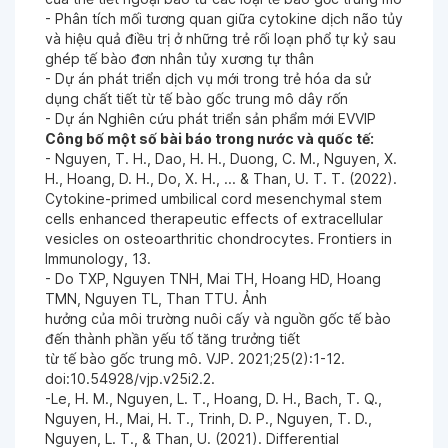
- Phân tích mối tương quan giữa cytokine dịch não tủy
và hiệu quả điều trị ở những trẻ rối loạn phổ tự kỷ sau
ghép tế bào đơn nhân tủy xương tự thân
- Dự án phát triển dịch vụ mới trong trẻ hóa da sử
dụng chất tiết từ tế bào gốc trung mô dây rốn
- Dự án Nghiên cứu phát triển sản phẩm mới EVVIP
Công bố một số bài báo trong nước và quốc tế:
- Nguyen, T. H., Dao, H. H., Duong, C. M., Nguyen, X.
H., Hoang, D. H., Do, X. H., ... & Than, U. T. T. (2022).
Cytokine-primed umbilical cord mesenchymal stem
cells enhanced therapeutic effects of extracellular
vesicles on osteoarthritic chondrocytes. Frontiers in
Immunology, 13.
- Do TXP, Nguyen TNH, Mai TH, Hoang HD, Hoang
TMN, Nguyen TL, Than TTU. Ảnh
hưởng của môi trường nuôi cấy và nguồn gốc tế bào
đến thành phần yếu tố tăng trưởng tiết
từ tế bào gốc trung mô. VJP. 2021;25(2):1-12.
doi:10.54928/vjp.v25i2.2.
-Le, H. M., Nguyen, L. T., Hoang, D. H., Bach, T. Q.,
Nguyen, H., Mai, H. T., Trinh, D. P., Nguyen, T. D.,
Nguyen, L. T., & Than, U. (2021). Differential