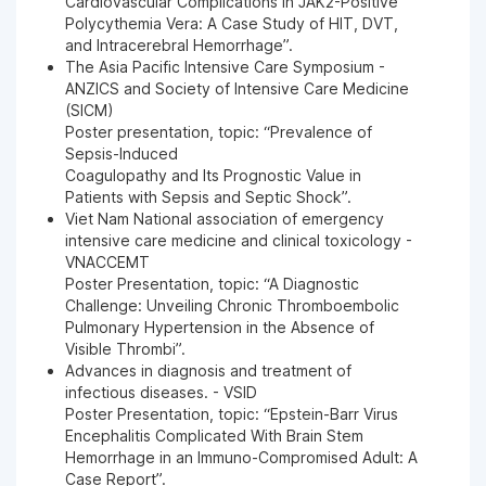
Cardiovascular Complications in JAK2-Positive
Polycythemia Vera: A Case Study of HIT, DVT,
and Intracerebral Hemorrhage”.
The Asia Pacific Intensive Care Symposium -
ANZICS and Society of Intensive Care Medicine
(SICM)
Poster presentation, topic: “Prevalence of
Sepsis-Induced
Coagulopathy and Its Prognostic Value in
Patients with Sepsis and Septic Shock”.
Viet Nam National association of emergency
intensive care medicine and clinical toxicology -
VNACCEMT
Poster Presentation, topic: “A Diagnostic
Challenge: Unveiling Chronic Thromboembolic
Pulmonary Hypertension in the Absence of
Visible Thrombi”.
Advances in diagnosis and treatment of
infectious diseases. - VSID
Poster Presentation, topic: “Epstein-Barr Virus
Encephalitis Complicated With Brain Stem
Hemorrhage in an Immuno-Compromised Adult: A
Case Report”.