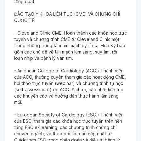
tổng quát.
ĐÀO TẠO Y KHOA LIÊN TỤC (CME) VÀ CHỨNG CHỈ
QUỐC TẾ:
- Cleveland Clinic CME: Hoàn thành các khóa học trực
tuyến và chương trình CME từ Cleveland Clinic một
trong những trung tâm tim mạch uy tín tại Hoa Kỳ bao
gồm các chủ đề về tim mạch lâm sàng, suy tim, rối
loạn nhịp và bệnh lý van tim.
- American College of Cardiology (ACC): Thành viên
của ACC, thường xuyên tham gia các hoạt động CME,
hội thảo trực tuyến (webinar) và chương trình tự học
(self-assessment) do ACC tổ chức, cập nhật liên tục
các khuyến cáo và hướng dẫn thực hành lâm sàng
mới.
- European Society of Cardiology (ESC): Thành viên
của ESC, tham gia các khóa học trực tuyến trên nền
tảng ESC e-Learning, các chương trình chứng chỉ
chuyên ngành, và theo dõi sát các cập nhật từ
Guidelines ESC trong chẩn đoán và điều trị bệnh lý