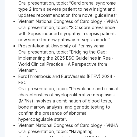
Oral presentation, topic: “Cardiorenal syndrome
type 2 from a severe patient to new insight and
updates recommendation from novel guidelines”
Vietnam National Congress of Cardiology - VNHA
Oral presentation, topic: “SIC score prevalence
with Sepsis induced myopathy in sepsis patient:
new score for new pathway of sepsis model”.
Presentation at University of Pennsylvania
Oral presentation, topic: “Bridging the Gap:
Implementing the 2025 ESC Guidelines in Real-
World Clinical Practice – A Perspective from
Vietnam”.
EuroThrombosis and EuroVessels (ETEV) 2024 -
ESC
Oral presentation, topic: “Prevalence and clinical
characteristics of myeloproliferative neoplasms
(MPNs) involves a combination of blood tests,
bone marrow analysis, and genetic testing to
confirm the presence of abnormal
hypercoagulable state”.
Vietnam National Congress of Cardiology - VNHA
Oral presentation, topic: “Navigating