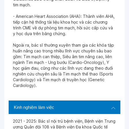
tim mạch.
- American Heart Association (AHA): Thành viên AHA,
tiếp cận hệ thống tài liệu khoa học và các chương
trình CME về dự phòng tim mạch, hồi sức cấp cứu và
y học dựa trên bằng chứng.
Ngoài ra, bác sĩ thường xuyên tham gia các khóa tập
huấn nâng cao trong nhiều lĩnh vực chuyên sâu bao
gồm: Tim mạch can thiệp, Siêu âm tim nâng cao, liên
ngành Tim mạch - Ung bướu (Cardio-Oncology), Y
học giảm đau, cũng như các lĩnh vực đang theo đuổi
nghiên cứu chuyên sâu là Tim mạch thể thao (Sports
Cardiology) và Tim mạch di truyền học (Genetic
Cardiology).
Kinh nghiệm làm việc
2021 - 2025: Bác sĩ nội trú bệnh viện, Bệnh viện Trung
ương Quân đội 108 và Bệnh viện Đa khoa Quốc tế