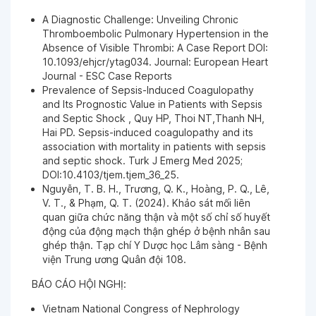
A Diagnostic Challenge: Unveiling Chronic
Thromboembolic Pulmonary Hypertension in the
Absence of Visible Thrombi: A Case Report DOI:
10.1093/ehjcr/ytag034. Journal: European Heart
Journal - ESC Case Reports
Prevalence of Sepsis-Induced Coagulopathy
and Its Prognostic Value in Patients with Sepsis
and Septic Shock , Quy HP, Thoi NT,Thanh NH,
Hai PD. Sepsis-induced coagulopathy and its
association with mortality in patients with sepsis
and septic shock. Turk J Emerg Med 2025;
DOI:10.4103/tjem.tjem_36_25.
Nguyễn, T. B. H., Trương, Q. K., Hoàng, P. Q., Lê,
V. T., & Phạm, Q. T. (2024). Khảo sát mối liên
quan giữa chức năng thận và một số chỉ số huyết
động của động mạch thận ghép ở bệnh nhân sau
ghép thận. Tạp chí Y Dược học Lâm sàng - Bệnh
viện Trung ương Quân đội 108.
BÁO CÁO HỘI NGHỊ:
Vietnam National Congress of Nephrology