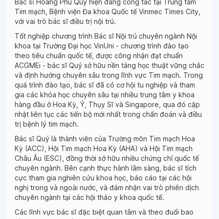
Bác sĩ Hoàng Phú Quý hiện đang công tác tại Trung tâm
Tim mạch, Bệnh viện Đa khoa Quốc tế Vinmec Times City,
với vai trò bác sĩ điều trị nội trú.
Tốt nghiệp chương trình Bác sĩ Nội trú chuyên ngành Nội
khoa tại Trường Đại học VinUni - chương trình đào tạo
theo tiêu chuẩn quốc tế, được công nhận đạt chuẩn
ACGMEi - bác sĩ Quý sở hữu nền tảng học thuật vững chắc
và định hướng chuyên sâu trong lĩnh vực Tim mạch. Trong
quá trình đào tạo, bác sĩ đã có cơ hội tu nghiệp và tham
gia các khóa học chuyên sâu tại nhiều trung tâm y khoa
hàng đầu ở Hoa Kỳ, Ý, Thụy Sĩ và Singapore, qua đó cập
nhật liên tục các tiến bộ mới nhất trong chẩn đoán và điều
trị bệnh lý tim mạch.
Bác sĩ Quý là thành viên của Trường môn Tim mạch Hoa
Kỳ (ACC), Hội Tim mạch Hoa Kỳ (AHA) và Hội Tim mạch
Châu Âu (ESC), đồng thời sở hữu nhiều chứng chỉ quốc tế
chuyên ngành. Bên cạnh thực hành lâm sàng, bác sĩ tích
cực tham gia nghiên cứu khoa học, báo cáo tại các hội
nghị trong và ngoài nước, và đảm nhận vai trò phiên dịch
chuyên ngành tại các hội thảo y khoa quốc tế.
Các lĩnh vực bác sĩ đặc biệt quan tâm và theo đuổi bao