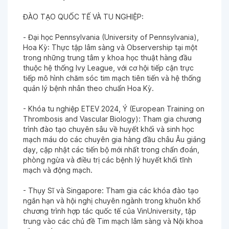
ĐÀO TẠO QUỐC TẾ VÀ TU NGHIỆP:
- Đại học Pennsylvania (University of Pennsylvania),
Hoa Kỳ: Thực tập lâm sàng và Observership tại một
trong những trung tâm y khoa học thuật hàng đầu
thuộc hệ thống Ivy League, với cơ hội tiếp cận trực
tiếp mô hình chăm sóc tim mạch tiên tiến và hệ thống
quản lý bệnh nhân theo chuẩn Hoa Kỳ.
- Khóa tu nghiệp ETEV 2024, Ý (European Training on
Thrombosis and Vascular Biology): Tham gia chương
trình đào tạo chuyên sâu về huyết khối và sinh học
mạch máu do các chuyên gia hàng đầu châu Âu giảng
dạy, cập nhật các tiến bộ mới nhất trong chẩn đoán,
phòng ngừa và điều trị các bệnh lý huyết khối tĩnh
mạch và động mạch.
- Thụy Sĩ và Singapore: Tham gia các khóa đào tạo
ngắn hạn và hội nghị chuyên ngành trong khuôn khổ
chương trình hợp tác quốc tế của VinUniversity, tập
trung vào các chủ đề Tim mạch lâm sàng và Nội khoa