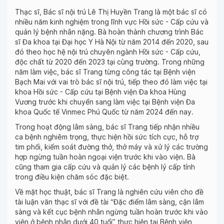
Thạc sĩ, Bác sĩ nội trú Lê Thị Huyền Trang là một bác sĩ có
nhiều năm kinh nghiệm trong lĩnh vực Hồi sức - Cấp cứu và
quản lý bệnh nhân nặng. Bà hoàn thành chương trình Bác
sĩ Đa khoa tại Đại học Y Hà Nội từ năm 2014 đến 2020, sau
đó theo học hệ nội trú chuyên ngành Hồi sức - Cấp cứu,
độc chất từ 2020 đến 2023 tại cùng trường. Trong những
năm làm việc, bác sĩ Trang từng công tác tại Bệnh viện
Bạch Mai với vai trò bác sĩ nội trú, tiếp theo đó làm việc tại
khoa Hồi sức - Cấp cứu tại Bệnh viện Đa khoa Hùng
Vương trước khi chuyển sang làm việc tại Bệnh viện Đa
khoa Quốc tế Vinmec Phú Quốc từ năm 2024 đến nay.
Trong hoạt động lâm sàng, bác sĩ Trang tiếp nhận nhiều
ca bệnh nghiêm trọng, thực hiện hồi sức tích cực, hỗ trợ
tim phổi, kiểm soát đường thở, thở máy và xử lý các trường
hợp ngừng tuần hoàn ngoại viện trước khi vào viện. Bà
cũng tham gia cấp cứu và quản lý các bệnh lý cấp tính
trong điều kiện chăm sóc đặc biệt.
Về mặt học thuật, bác sĩ Trang là nghiên cứu viên cho đề
tài luận văn thạc sĩ với đề tài “Đặc điểm lâm sàng, cận lâm
sàng và kết cục bệnh nhân ngừng tuần hoàn trước khi vào
viện ở bệnh nhân dưới 40 tuổi” thực hiện tại Bệnh viện