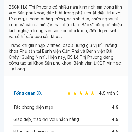
BSCK I Lê Thị Phương có nhiều năm kinh nghiệm trong lĩnh
vực Sản phụ khoa, đặc biệt trong phẫu thuật điều trị u xơ
tử cung, u nang buồng trứng, sa sinh dục, chửa ngoài tử
cung và các ca mổ lấy thai phức tạp. Bác sĩ cũng có nhiều
kinh nghiệm trong siêu âm sản phụ khoa, điều trị vô sinh
và xử trí cấp cứu sản khoa.
Trước khi gia nhập Vinmec, bác sĩ từng giữ vị trí Trưởng
khoa Phụ sản tại Bệnh viện Cẩm Phả và Bệnh viện Bãi
Cháy (Quảng Ninh). Hiện nay, BS Lê Thị Phương đang
công tác tại Khoa Sản phụ khoa, Bệnh viện ĐKQT Vinmec
Hạ Long.
Tổng quan
ⓘ
4.9
trên 5
Tác phong diện mạo
4.9
Giao tiếp, trao đổi với khách hàng
4.9
Năng lực chuyên môn
4.9