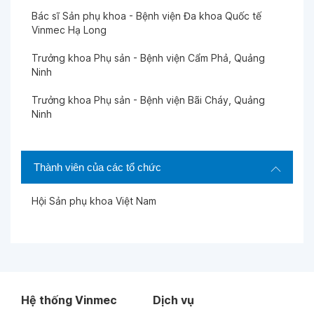
Ngày 07-03-2026
Bác sĩ Sản phụ khoa - Bệnh viện Đa khoa Quốc tế
Vinmec Hạ Long
Trưởng khoa Phụ sản - Bệnh viện Cẩm Phả, Quảng
Ngày 07-03-2026
Ninh
Trưởng khoa Phụ sản - Bệnh viện Bãi Cháy, Quảng
Ngày 06-03-2026
Ninh
Các bác sĩ rất nhiệt tình, dễ thương
Ngày 06-03-2026
Thành viên của các tổ chức
Hội Sản phụ khoa Việt Nam
Ngày 26-02-2026
Ngày 26-02-2026
Ngày 04-02-2026
Hệ thống Vinmec
Dịch vụ