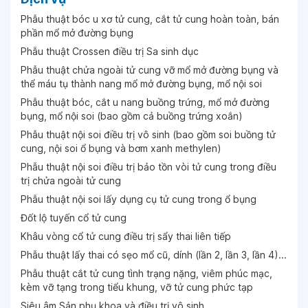
Ngày 05-05-2026
Phẫu thuật bóc u xơ tử cung, cắt tử cung hoàn toàn, bán
phần mổ mở đường bụng
Phẫu thuật Crossen điều trị Sa sinh dục
Ngày 28-04-2026
Phẫu thuật chửa ngoài tử cung vỡ mổ mở đường bụng và
Đội ngũ y bác sĩ thân thiện nhiệt tình
thể máu tụ thành nang mổ mở đường bụng, mổ nội soi
Phẫu thuật bóc, cắt u nang buồng trứng, mổ mở đường
Ngày 25-04-2026
bụng, mổ nội soi (bao gồm cả buồng trứng xoắn)
Phẫu thuật nội soi điều trị vô sinh (bao gồm soi buồng tử
cung, nội soi ổ bụng và bơm xanh methylen)
Ngày 24-04-2026
Phẫu thuật nội soi điều trị bảo tồn vòi tử cung trong điều
trị chửa ngoài tử cung
Ngày 18-04-2026
Phẫu thuật nội soi lấy dụng cụ tử cung trong ổ bụng
Đốt lộ tuyến cổ tử cung
Khâu vòng cổ tử cung điều trị sẩy thai liên tiếp
Ngày 16-04-2026
Phẫu thuật lấy thai có sẹo mổ cũ, dính (lần 2, lần 3, lần 4)...
Phẫu thuật cắt tử cung tình trạng nặng, viêm phúc mạc,
Ngày 06-04-2026
kèm vỡ tạng trong tiểu khung, vỡ tử cung phức tạp
Siêu âm Sản phụ khoa và điều trị vô sinh