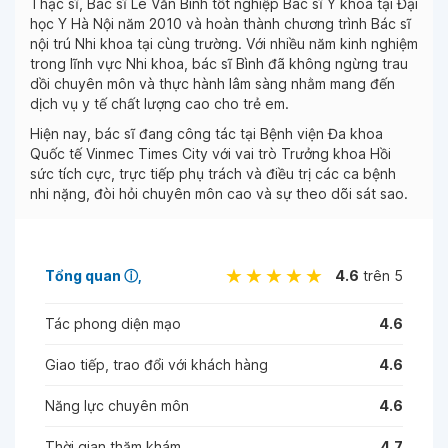
Thạc sĩ, Bác sĩ Lê Văn Bình tốt nghiệp Bác sĩ Y khoa tại Đại
học Y Hà Nội năm 2010 và hoàn thành chương trình Bác sĩ
nội trú Nhi khoa tại cùng trường. Với nhiều năm kinh nghiệm
trong lĩnh vực Nhi khoa, bác sĩ Bình đã không ngừng trau
dồi chuyên môn và thực hành lâm sàng nhằm mang đến
dịch vụ y tế chất lượng cao cho trẻ em.
Hiện nay, bác sĩ đang công tác tại Bệnh viện Đa khoa
Quốc tế Vinmec Times City với vai trò Trưởng khoa Hồi
sức tích cực, trực tiếp phụ trách và điều trị các ca bệnh
nhi nặng, đòi hỏi chuyên môn cao và sự theo dõi sát sao.
Tổng quan
ⓘ
4.6
trên 5
Tác phong diện mạo
4.6
Giao tiếp, trao đổi với khách hàng
4.6
Năng lực chuyên môn
4.6
Thời gian thăm khám
4.7