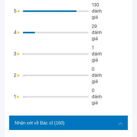
130
5
đánh
giá
29
4
đánh
>
giá
1
3
đánh
>
giá
0
2
đánh
">
giá
0
1
đánh
">
giá
Nhận xét về Bác sĩ
(160)