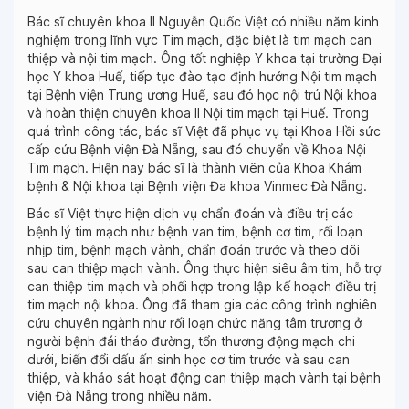
Bác sĩ chuyên khoa II Nguyễn Quốc Việt có nhiều năm kinh
nghiệm trong lĩnh vực Tim mạch, đặc biệt là tim mạch can
thiệp và nội tim mạch. Ông tốt nghiệp Y khoa tại trường Đại
học Y khoa Huế, tiếp tục đào tạo định hướng Nội tim mạch
tại Bệnh viện Trung ương Huế, sau đó học nội trú Nội khoa
và hoàn thiện chuyên khoa II Nội tim mạch tại Huế. Trong
quá trình công tác, bác sĩ Việt đã phục vụ tại Khoa Hồi sức
cấp cứu Bệnh viện Đà Nẵng, sau đó chuyển về Khoa Nội
Tim mạch. Hiện nay bác sĩ là thành viên của Khoa Khám
bệnh & Nội khoa tại Bệnh viện Đa khoa Vinmec Đà Nẵng.
Bác sĩ Việt thực hiện dịch vụ chẩn đoán và điều trị các
bệnh lý tim mạch như bệnh van tim, bệnh cơ tim, rối loạn
nhịp tim, bệnh mạch vành, chẩn đoán trước và theo dõi
sau can thiệp mạch vành. Ông thực hiện siêu âm tim, hỗ trợ
can thiệp tim mạch và phối hợp trong lập kế hoạch điều trị
tim mạch nội khoa. Ông đã tham gia các công trình nghiên
cứu chuyên ngành như rối loạn chức năng tâm trương ở
người bệnh đái tháo đường, tổn thương động mạch chi
dưới, biến đổi dấu ấn sinh học cơ tim trước và sau can
thiệp, và khảo sát hoạt động can thiệp mạch vành tại bệnh
viện Đà Nẵng trong nhiều năm.