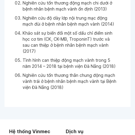
Nghiên cứu tổn thương động mạch chi dưới ở
bệnh nhân bệnh mạch vành ổn định (2013)
Ngày 25-09-2025
Nghiên cứu độ dày lớp nội trung mạc động
mạch đùi ở bệnh nhân bệnh mạch vành (2014)
Khảo sát sự biến đổi một số dấu chỉ điểm sinh
Ngày 23-09-2025
học cơ tim (CK, CK-MB, TroponinT) trước và
sau can thiệp ở bệnh nhân bệnh mạch vành
(2017)
Ngày 02-09-2025
Tình hình can thiệp động mạch vành trong 5
năm 2014 – 2018 tại bệnh viện Đà Nẵng (2018)
Ngày 22-08-2025
Nghiên cứu tổn thương thân chung động mạch
Bác sĩ tư vấn nhiệt tình
vành trái ở bệnh nhân bệnh mạch vành tại Bệnh
viện Đà Nẵng (2018)
Ngày 27-07-2025
Ngày 23-07-2025
Hệ thống Vinmec
Dịch vụ
Ngày 14-07-2025