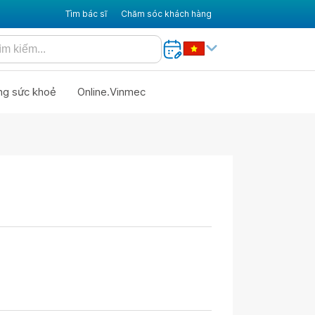
Tìm bác sĩ
Chăm sóc khách hàng
ng sức khoẻ
Online.Vinmec