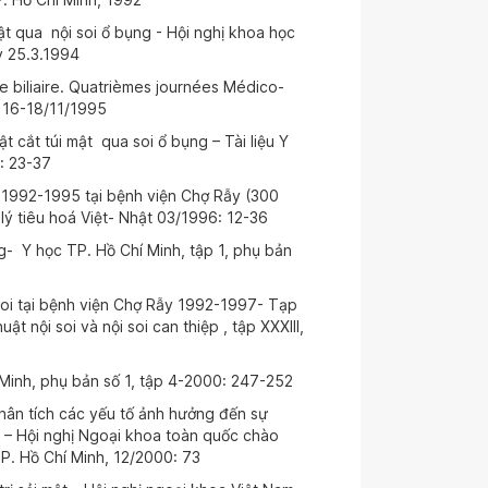
ật qua nội soi ổ bụng - Hội nghị khoa học
y 25.3.1994
 biliaire. Quatrièmes journées Médico-
, 16-18/11/1995
 cắt túi mật qua soi ổ bụng – Tài liệu Y
: 23-37
m 1992-1995 tại bệnh viện Chợ Rẫy (300
lý tiêu hoá Việt- Nhật 03/1996: 12-36
g- Y học TP. Hồ Chí Minh, tập 1, phụ bản
soi tại bệnh viện Chợ Rẫy 1992-1997- Tạp
t nội soi và nội soi can thiệp , tập XXXIII,
 Minh, phụ bản số 1, tập 4-2000: 247-252
hân tích các yếu tố ảnh hưởng đến sự
 – Hội nghị Ngoại khoa toàn quốc chào
TP. Hồ Chí Minh, 12/2000: 73