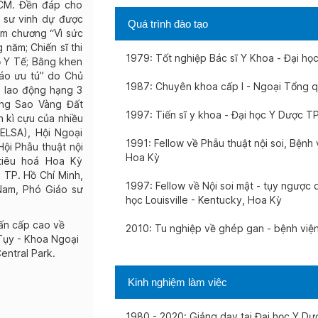
HCM. Đền đáp cho
 sư vinh dự được
Quá trình đào tạo
ệm chương “Vì sức
năm; Chiến sĩ thi
1979: Tốt nghiệp Bác sĩ Y Khoa - Đại h
 Y Tế; Bằng khen
áo ưu tú” do Chủ
1987: Chuyên khoa cấp I - Ngoại Tổng q
 lao động hạng 3
ởng Sao Vàng Đất
1997: Tiến sĩ y khoa - Đại học Y Dược T
n kì cựu của nhiều
(ELSA), Hội Ngoại
1991: Fellow về Phẫu thuật nội soi, Bệnh v
ội Phẫu thuật nội
Hoa Kỳ
 tiêu hoá Hoa Kỳ
 TP. Hồ Chí Minh,
1997: Fellow về Nội soi mật - tụy ngược 
Nam, Phó Giáo sư
học Louisville - Kentucky, Hoa Kỳ
ấn cấp cao về
2010: Tu nghiệp về ghép gan - bệnh việ
 Tụy - Khoa Ngoại
entral Park.
Kinh nghiệm làm việc
1980 - 2020: Giảng dạy tại Đại học Y Dư