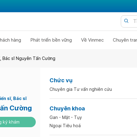
hách hàng
Phát triển bền vững
Về Vinmec
Chuyên tra
sĩ, Bác sĩ Nguyễn Tấn Cường
Chức vụ
Chuyên gia Tư vấn nghiên cứu
iến sĩ
Bác sĩ
Tấn Cường
Chuyên khoa
Gan - Mật - Tụy
 ký khám
Ngoại Tiêu hoá