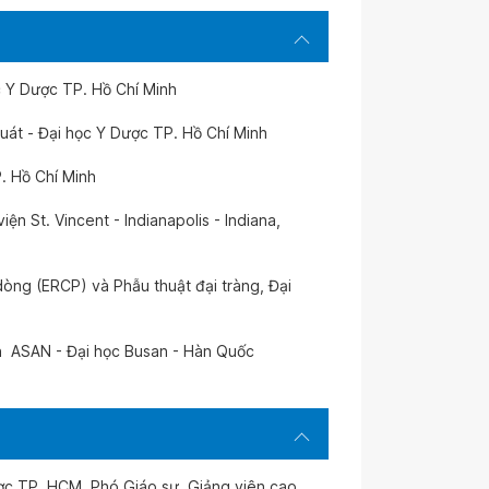
ọc Y Dược TP. Hồ Chí Minh
uát - Đại học Y Dược TP. Hồ Chí Minh
P. Hồ Chí Minh
iện St. Vincent - Indianapolis - Indiana,
dòng (ERCP) và Phẫu thuật đại tràng, Đại
n ASAN - Đại học Busan - Hàn Quốc
ợc TP. HCM. Phó Giáo sư, Giảng viên cao