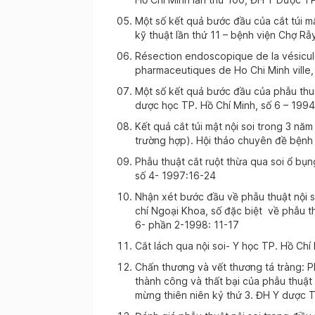
Một số kết quả bước đầu của cắt túi m
kỹ thuật lần thứ 11 – bệnh viện Chợ Rẫ
Résection endoscopique de la vésicule
pharmaceutiques de Ho Chi Minh ville
Một số kết quả bước đầu của phẫu thuật
dược học TP. Hồ Chí Minh, số 6 – 1994
Kết quả cắt túi mật nội soi trong 3 nă
trường hợp). Hội thảo chuyên đề bệnh 
Phẫu thuật cắt ruột thừa qua soi ổ bụn
số 4- 1997:16-24
Nhận xét bước đầu về phẫu thuật nội 
chí Ngoại Khoa, số đặc biệt về phẫu thuậ
6- phần 2-1998: 11-17
Cắt lách qua nội soi- Y học TP. Hồ Chí
Chấn thương và vết thương tá tràng: P
thành công và thất bại của phẫu thuật
mừng thiên niên kỷ thứ 3. ĐH Y dược 