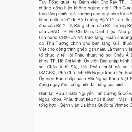
Tụy Tổng quát tại Bệnh viện Chợ Rẫy TP. 
những cống hiến không ngừng nghỉ, Phó Giáo
trao tặng nhiều giải thưởng cao quý như: Kỷ ni
khỏe nhân dân” do Bộ Trưởng Bộ Y tế trao tặng 
đua cấp Bộ Y Tế; Bằng khen của Bộ Trưởng Bộ
của UBND TP. Hồ Chí Minh; Danh hiệu “Nhà gi
tịch nước CHXHCN VN trao tặng; Huân chương
do Thủ Tướng chính phủ ban tặng; Giải thư
Việt cho công trình ghép gan năm. Là thành viê
tổ chức y tế Hội Phẫu thuật nội soi Châu Á 
khoa TP. Hồ Chí Minh, Ủy viên Ban chấp hành H
soi Châu Á (ELSA), Hội Phẫu thuật nội soi
(SAGES), Phó Chủ tịch Hội Ngoại khoa tiêu hoá
Ủy viên Ban chấp hành Hội Ngoại Khoa Việt 
đang ngày đêm cống hiến tài năng của mình.
Hiện tại, PGS.TS.BS Nguyễn Tấn Cường là Cố v
Ngoại khoa, Phẫu thuật tiêu hóa & Gan - Mật -
tổng hợp - Bệnh viện Đa khoa Quốc tế Vinmec C