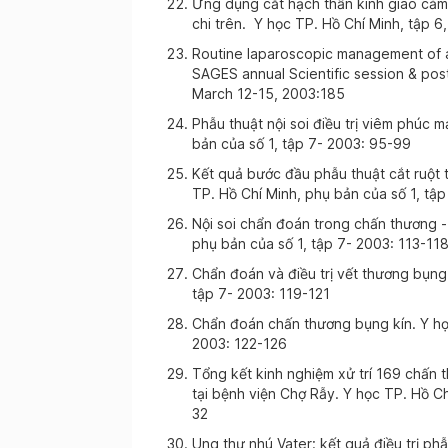
Ứng dụng cắt hạch thần kinh giao cảm
chi trên. Y học TP. Hồ Chí Minh, tập 6
Routine laparoscopic management of 
SAGES annual Scientific session & po
March 12-15, 2003:185
Phẫu thuật nội soi điều trị viêm phúc 
bản của số 1, tập 7- 2003: 95-99
Kết quả bước đầu phẫu thuật cắt ruột t
TP. Hồ Chí Minh, phụ bản của số 1, t
Nội soi chẩn đoán trong chấn thương -
phụ bản của số 1, tập 7- 2003: 113-1
Chẩn đoán và điều trị vết thương bụng.
tập 7- 2003: 119-121
Chẩn đoán chấn thương bụng kín. Y học
2003: 122-126
Tổng kết kinh nghiệm xử trí 169 chấn 
tại bệnh viện Chợ Rẫy. Y học TP. Hồ Ch
32
Ung thư nhú Vater: kết quả điều trị ph