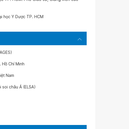
ại học Y Dược TP. HCM
(SAGES)
. Hồ Chí Minh
iệt Nam
i soi châu Á (ELSA)