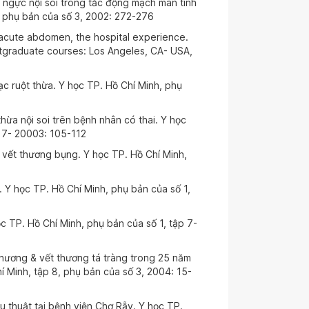
 ngực nội soi trong tắc động mạch mãn tính
, phụ bản của số 3, 2002: 272-276
acute abdomen, the hospital experience.
stgraduate courses: Los Angeles, CA- USA,
mạc ruột thừa. Y học TP. Hồ Chí Minh, phụ
hừa nội soi trên bệnh nhân có thai. Y học
ập 7- 20003: 105-112
 vết thương bụng. Y học TP. Hồ Chí Minh,
18
 Y học TP. Hồ Chí Minh, phụ bản của số 1,
 TP. Hồ Chí Minh, phụ bản của số 1, tập 7-
thương & vết thương tá tràng trong 25 năm
í Minh, tập 8, phụ bản của số 3, 2004: 15-
ẫu thuật tại bệnh viện Chợ Rẫy. Y học TP.