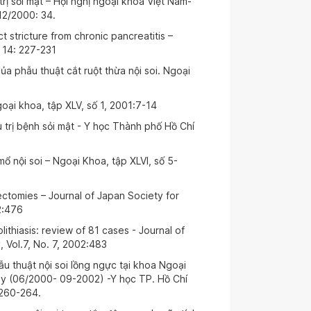
trị sỏi mật – Hội nghị ngoại khoa Việt Nam-
12/2000: 34.
t stricture from chronic pancreatitis –
 14: 227-231
a phẫu thuật cắt ruột thừa nội soi. Ngoại
goại khoa, tập XLV, số 1, 2001:7-14
 trị bệnh sỏi mật - Y học Thành phố Hồ Chí
ổ nội soi – Ngoại Khoa, tập XLVI, số 5-
ctomies – Journal of Japan Society for
02:476
thiasis: review of 81 cases - Journal of
 Vol.7, No. 7, 2002:483
u thuật nội soi lồng ngực tại khoa Ngoại
y (06/2000- 09-2002) -Y học TP. Hồ Chí
 260-264.