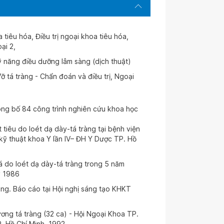
 tiêu hóa, Điều trị ngoại khoa tiêu hóa,
ại 2,
 năng điều dưỡng lâm sàng (dịch thuật)
 tá tràng - Chẩn đoán và điều trị, Ngoại
ng bố 84 công trình nghiên cứu khoa học
 tiêu do loét dạ dày-tá tràng tại bệnh viện
kỹ thuật khoa Y lần IV– ĐH Y Dược TP. Hồ
á do loét dạ dày-tá tràng trong 5 năm
y 1986
àng. Báo cáo tại Hội nghị sáng tạo KHKT
ương tá tràng (32 ca) - Hội Ngoại Khoa TP.
. Hồ Chí Minh, 1992