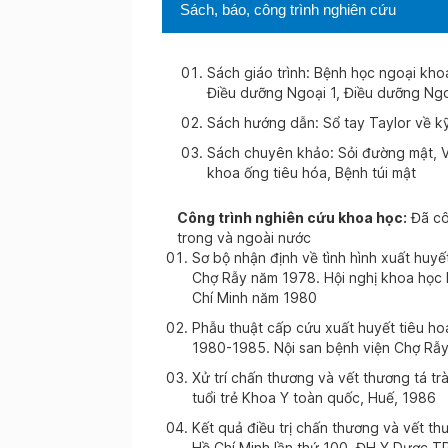
Sách, báo, công trình nghiên cứu
Sách giáo trình: Bệnh học ngoại khoa
Điều dưỡng Ngoại 1, Điều dưỡng Ngo
Sách hướng dẫn: Sổ tay Taylor về kỹ
Sách chuyên khảo: Sỏi đường mật, Vỡ
khoa ống tiêu hóa, Bệnh túi mật
Công trình nghiên cứu khoa học:
Đã cô
trong và ngoài nước
Sơ bộ nhận định về tình hình xuất huyết
Chợ Rẫy năm 1978. Hội nghị khoa học 
Chí Minh năm 1980
Phẫu thuật cấp cứu xuất huyết tiêu ho
1980-1985. Nội san bệnh viện Chợ Rẫ
Xử trí chấn thương và vết thương tá tr
tuổi trẻ Khoa Y toàn quốc, Huế, 1986
Kết quả điều trị chấn thương và vết th
Hồ Chí Minh lần thứ 100, ĐH Y Dược TP