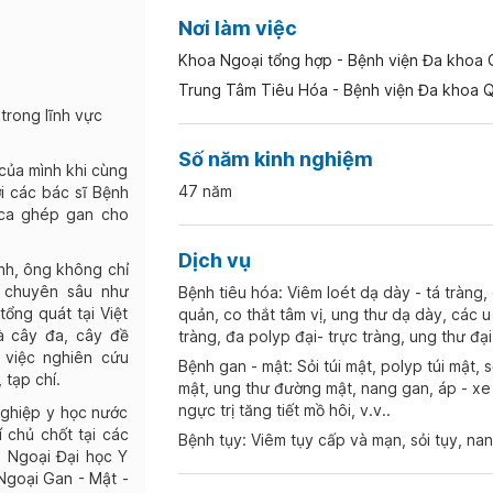
Nơi làm việc
Khoa Ngoại tổng hợp - Bệnh viện Đa khoa 
Trung Tâm Tiêu Hóa - Bệnh viện Đa khoa Q
trong lĩnh vực
Số năm kinh nghiệm
của mình khi cùng
47 năm
i các bác sĩ Bệnh
 ca ghép gan cho
Dịch vụ
nh, ông không chỉ
c chuyên sâu như
Bệnh tiêu hóa: Viêm loét dạ dày - tá tràng
tổng quát tại Việt
quản, co thắt tâm vị, ung thư dạ dày, các u 
à cây đa, cây đề
tràng, đa polyp đại- trực tràng, ung thư đại-
 việc nghiên cứu
Bệnh gan - mật: Sỏi túi mật, polyp túi mật,
 tạp chí.
mật, ung thư đường mật, nang gan, áp - xe 
ngực trị tăng tiết mồ hôi, v.v..
ghiệp y học nước
 chủ chốt tại các
Bệnh tụy: Viêm tụy cấp và mạn, sỏi tụy, nang
n Ngoại Đại học Y
goại Gan - Mật -