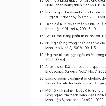
Đánh giá phẫu thuật nội soi trong điều 
HNKH chào mừng thiên niên kỷ III 8-9/
Endoscopic treatment of distal bile duc
Surgical Endoscopy (March 2000) Vol.
Đánh giá mức độ an toàn và hiệu quả củ
Khoa, tập XLVIII, số 4, 2001:6-10.
Cắt túi mật bằng phẫu thuật nội soi- N
Những tiến bộ trong chẩn đoán và điều
Minh, tập 6, số 3, 2002: 109-115
Ung thư túi mật gặp ngẫu nhiên trong m
2002: 37-44
A review of 130 laparoscopic appende
Endoscopic Surgery, Vol.7, No. 7, 20
Laparoscopic treatment of choledocholi
Japan Society for Endoscopic Surgery,
Một số kinh nghiệm bước đầu trong phẫ
Lồng ngực- tim mạch bệnh viện Chợ Rẫ
Minh , tập 6, phụ bản của số 3, 2002: