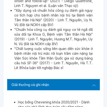
onset and follow-up" (2021) - Diego Quattrone,
Linh T. Nguyen et al. (Luận văn Thạc sỹ)
"Xây dựng và chuẩn hóa công cụ đánh giá nguy
cơ tích hợp cho bệnh nhân nội trú tại Bệnh viện
Tâm thần Hà Nội" (2020) - Linh T. Nguyễn, Uy N.
Vũ (Đề tài NCKH cấp BV)
"Chuẩn hóa công cụ đánh giá nguy cơ té ngã đã
sửa đổi tại Khoa G, Bệnh viện Tâm thần Hà Nội"
(2019) - Linh T. Nguyễn, Hương M.T. Nguyễn, Uy
N. Vũ (Đề tài NCKH cấp BV)
"Chất lượng cuộc sống liên quan đến sức khỏe ở
bệnh nhân nội trú mắc rối loạn trầm cảm nặng tại
Viện Sức khỏe Tâm thần Quốc gia sử dụng bảng
câu hỏi SF-36" (2017) - Linh T. Nguyễn, Hà T.T.
Lê (Khóa luận tốt nghiệp Bác sĩ
Giải thưởng và ghi nhận
Học bổng Chevening khóa 2020/2021 - Dành
cho các nhà lãnh đạo toàn cầu tiềm năng.