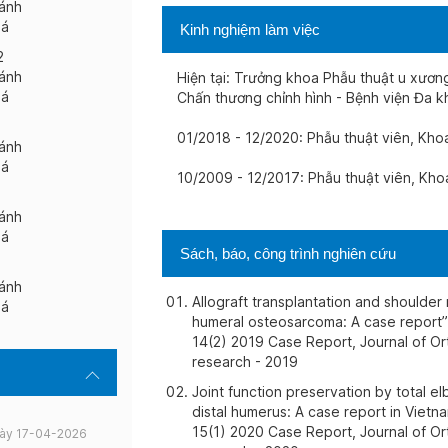
ánh
iá
Kinh nghiệm làm việc
2
ánh
Hiện tại: Trưởng khoa Phẫu thuật u xươ
iá
Chấn thương chỉnh hình - Bệnh viện Đa 
01/2018 - 12/2020: Phẫu thuật viên, Kh
ánh
iá
10/2009 - 12/2017: Phẫu thuật viên, Kh
ánh
iá
Sách, báo, công trình nghiên cứu
ánh
Allograft transplantation and shoulde
iá
humeral osteosarcoma: A case repo
14(2) 2019 Case Report, Journal of O
research - 2019
Joint function preservation by total el
distal humerus: A case report in Vi
15(1) 2020 Case Report, Journal of O
ày 17-04-2026