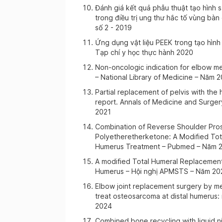
Đánh giá kết quả phẫu thuật tạo hình 
trong điều trị ung thư hắc tố vùng bàn
ày 26-11-2025
số 2 - 2019
Ứng dụng vật liệu PEEK trong tạo hình 
ày 03-11-2025
Tạp chí y học thực hành 2020
Non-oncologic indication for elbow m
– National Library of Medicine – Năm 
ày 29-10-2025
Partial replacement of pelvis with the 
report. Annals of Medicine and Surger
2021
ày 28-10-2025
Combination of Reverse Shoulder Pros
Polyetheretherketone: A Modified To
ày 27-10-2025
Humerus Treatment – Pubmed – Năm 
A modified Total Humeral Replacemen
Humerus – Hội nghị APMSTS – Năm 20
ày 22-10-2025
Elbow joint replacement surgery by m
treat osteosarcoma at distal humerus: 
2024
ày 17-10-2025
Combined bone recycling with liquid n