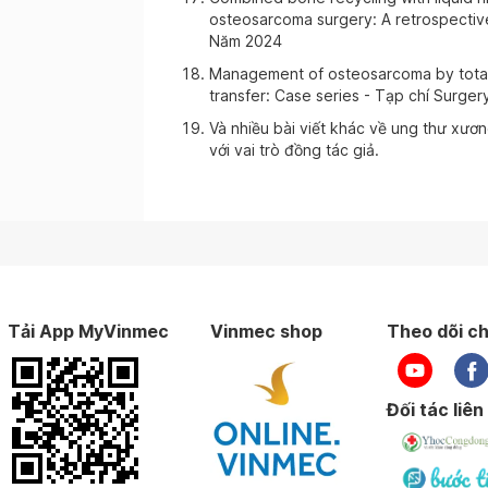
osteosarcoma surgery: A retrospective
ày 13-10-2025
Năm 2024
Management of osteosarcoma by total 
transfer: Case series - Tạp chí Surg
ày 01-10-2025
Và nhiều bài viết khác về ung thư xươn
với vai trò đồng tác giả.
ày 27-09-2025
ày 22-09-2025
ày 19-09-2025
Tải App MyVinmec
Vinmec shop
Theo dõi ch
ày 18-09-2025
Đối tác liên
ày 04-09-2025