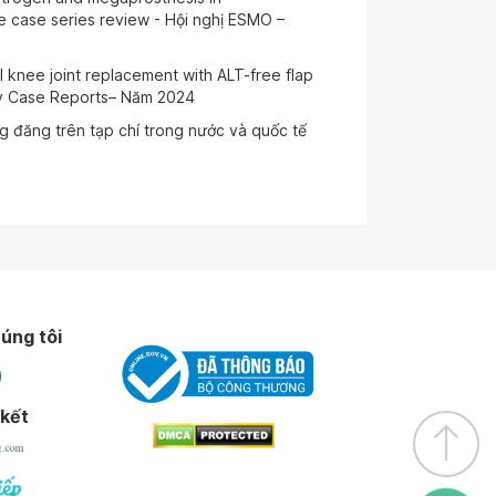
 case series review - Hội nghị ESMO –
knee joint replacement with ALT-free flap
ery Case Reports– Năm 2024
g đăng trên tạp chí trong nước và quốc tế
úng tôi
 kết