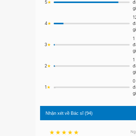
5
đ
g
1
4
đ
>
g
1
3
đ
>
g
1
2
đ
">
g
0
1
đ
">
g
Nhận xét về Bác sĩ
(94)
Ng