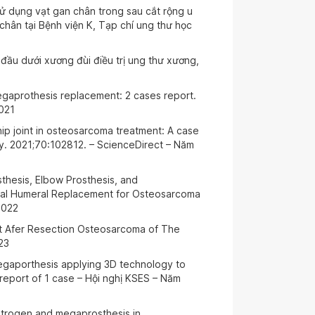
sử dụng vạt gan chân trong sau cắt rộng u
 chân tại Bệnh viện K, Tạp chí ung thư học
đầu dưới xương đùi điều trị ung thư xương,
egaprothesis replacement: 2 cases report.
2021
hip joint in osteosarcoma treatment: A case
y. 2021;70:102812. – ScienceDirect – Năm
thesis, Elbow Prosthesis, and
tal Humeral Replacement for Osteosarcoma
2022
t Afer Resection Osteosarcoma of The
23
egaporthesis applying 3D technology to
report of 1 case – Hội nghị KSES – Năm
itrogen and megaprosthesis in