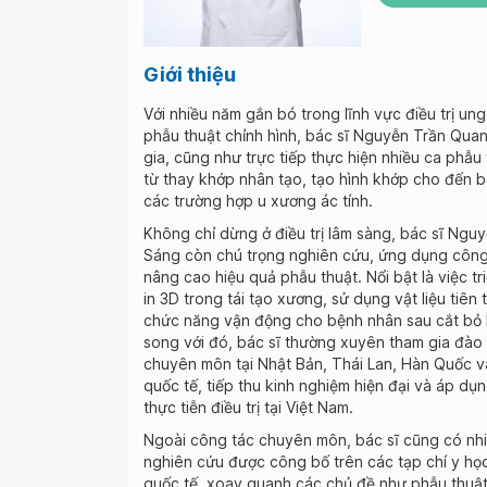
Giới thiệu
Với nhiều năm gắn bó trong lĩnh vực điều trị un
phẫu thuật chỉnh hình, bác sĩ Nguyễn Trần Qua
gia, cũng như trực tiếp thực hiện nhiều ca phẫu
từ thay khớp nhân tạo, tạo hình khớp cho đến b
các trường hợp u xương ác tính.
Không chỉ dừng ở điều trị lâm sàng, bác sĩ Ng
Sáng còn chú trọng nghiên cứu, ứng dụng côn
nâng cao hiệu quả phẫu thuật. Nổi bật là việc tr
in 3D trong tái tạo xương, sử dụng vật liệu tiên 
chức năng vận động cho bệnh nhân sau cắt bỏ 
song với đó, bác sĩ thường xuyên tham gia đào 
chuyên môn tại Nhật Bản, Thái Lan, Hàn Quốc và
quốc tế, tiếp thu kinh nghiệm hiện đại và áp dụn
thực tiễn điều trị tại Việt Nam.
Ngoài công tác chuyên môn, bác sĩ cũng có nhi
nghiên cứu được công bố trên các tạp chí y họ
quốc tế, xoay quanh các chủ đề như phẫu thuật 