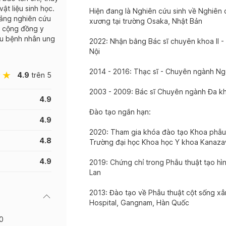
ật liệu sinh học.
Hiện đang là Nghiên cứu sinh về Nghiên 
tảng nghiên cứu
xương tại trường Osaka, Nhật Bản
g cộng đồng y
ều bệnh nhân ung
2022: Nhận bằng Bác sĩ chuyên khoa II 
Nội
2014 - 2016: Thạc sĩ - Chuyên ngành Ngo
4.9
trên 5
2003 - 2009: Bác sĩ Chuyên ngành Đa kh
4.9
Đào tạo ngắn hạn:
4.9
2020: Tham gia khóa đào tạo Khoa phẫu 
4.8
Trường đại học Khoa học Y khoa Kanazaw
4.9
2019: Chứng chỉ trong Phẫu thuật tạo hì
Lan
2013: Đào tạo về Phẫu thuật cột sống xâm 
Hospital, Gangnam, Hàn Quốc
0