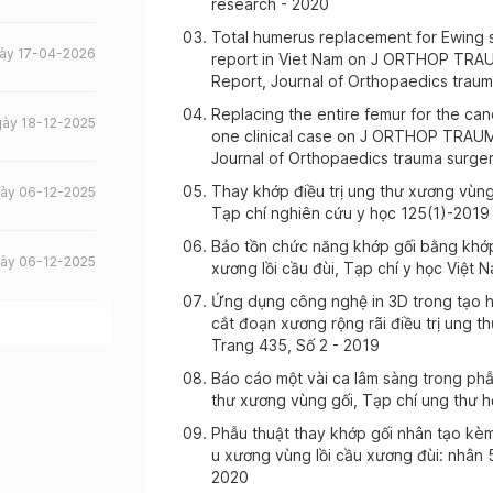
research - 2020
Total humerus replacement for Ewing s
ày 17-04-2026
report in Viet Nam on J ORTHOP TRA
Report, Journal of Orthopaedics traum
Replacing the entire femur for the can
ày 18-12-2025
one clinical case on J ORTHOP TRAU
Journal of Orthopaedics trauma surger
Thay khớp điều trị ung thư xương vùng 
ày 06-12-2025
Tạp chí nghiên cứu y học 125(1)-2019
Bảo tồn chức năng khớp gối bằng khớp
ày 06-12-2025
xương lồi cầu đùi, Tạp chí y học Việt 
Ứng dụng công nghệ in 3D trong tạo hì
cắt đoạn xương rộng rãi điều trị ung t
ày 06-12-2025
Trang 435, Số 2 - 2019
Báo cáo một vài ca lâm sàng trong phẫu
thư xương vùng gối, Tạp chí ung thư h
ày 05-12-2025
Phẫu thuật thay khớp gối nhân tạo kèm
u xương vùng lồi cầu xương đùi: nhân 
ày 27-11-2025
2020