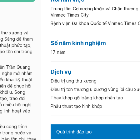
Trung tâm Cơ xương khớp và Chấn thương c
Vinmec Times City
Bệnh viện Đa khoa Quốc tế Vinmec Times C
g thư xương và
ng Sáng đã tham
Số năm kinh nghiệm
 thuật phức tạp,
ảo tồn chi trong
17 năm
uyễn Trần Quang
Dịch vụ
g nghệ mới nhằm
iển khai kỹ thuật
Điều trị ung thư xương
tiến để phục hồi
Điều trị tổn thương u xương vùng lồi cầu xư
khối u. Song
Thay khớp gối bằng khớp nhân tạo
tạo, trao đổi
 nhiều hội nghị
Phẫu thuật tạo hình khớp
g linh hoạt vào
ều công trình
Quá trình đào tạo
c trong nước và
bảo tồn chi, thay