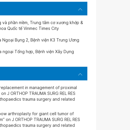
ng và phần mềm, Trung tâm cơ xương khớp &
khoa Quốc tế Vinmec Times City
oa Ngoại Bụng 2, Bệnh viện K3 Trung Ương
oa ngoại Tổng hợp, Bệnh viện Xây Dựng
r replacement in management of proximal
rt” on J ORTHOP TRAUMA SURG REL RES
rthopaedics trauma surgery and related
bow arthroplasty for giant cell tumor of
etnam” on J ORTHOP TRAUMA SURG REL RES
rthopaedics trauma surgery and related