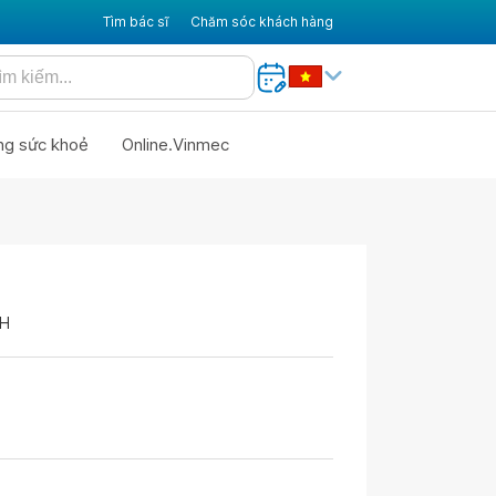
Tìm bác sĩ
Chăm sóc khách hàng
ng sức khoẻ
Online.Vinmec
CH