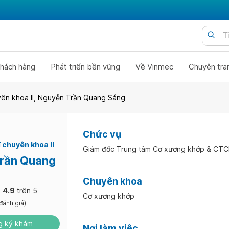
hách hàng
Phát triển bền vững
Về Vinmec
Chuyên tra
uyên khoa II, Nguyễn Trần Quang Sáng
Chức vụ
 chuyên khoa II
Giám đốc Trung tâm Cơ xương khớp & CT
rần Quang
Chuyên khoa
4.9
trên 5
Cơ xương khớp
đánh giá)
 ký khám
Nơi làm việc