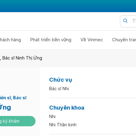
hách hàng
Phát triển bền vững
Về Vinmec
Chuyên tra
ĩ, Bác sĩ Ninh Thị Ứng
Chức vụ
Bác sĩ Nhi
iến sĩ
Bác sĩ
 Ứng
Chuyên khoa
Nhi
 ký khám
Nhi Thần kinh