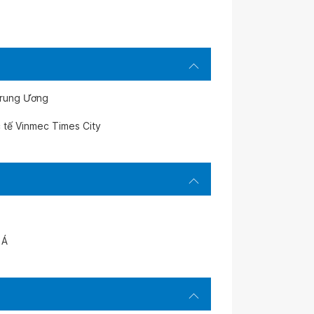
Trung Ương
 tế Vinmec Times City
 Á