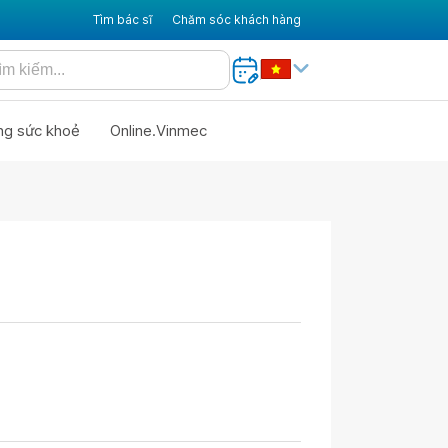
Tìm bác sĩ
Chăm sóc khách hàng
ng sức khoẻ
Online.Vinmec