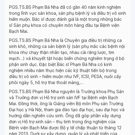
PGS.TS.BS Phạm Bá Nha đã có gần 40 năm kinh nghiệm
trong lĩnh vực sản khoa, sản phụ bệnh lý và điều trị vô sinh
hiếm muộn. Bác sĩ được đánh giá là một trong những bác
sĩ Sản phụ khoa có chuyên môn hàng đầu tại Bệnh viện
Bạch Mai.
PGS.TS.BS Phạm Bá Nha là Chuyên gia điều trị những ca
sinh khó, những ca sản bệnh lý (sản phụ mắc các bệnh nội
khoa như chạy thận nhân tạo, nhau cài răng lược, tim
mạch…) và khuyết tật hoặc biến chứng nghiêm trọng ở bộ
phận sinh dục. Đặc biệt Bác sĩ Phạm Bá Nha có kinh
nghiệm nhiều năm thực hiện các kỹ thuật tiến bộ trong
điều trị vô sinh – hiếm muộn như IVF, ICSI, PESA, nuôi cấy
phôi ngày 5, hỗ trợ thai thoát màng,…
PGS.TS.BS Phạm Bá Nha nguyên là Trưởng khoa Phụ Sản
và Trưởng đơn vị Hỗ trợ sinh sản IVF tại Bệnh viện Bạch
Mai. Đồng thời, ông là Giảng viên Bộ môn Phụ sản Trường
Đại học y Hà Nội, tham gia đào tạo đại học, sau đại học và
hướng dẫn nghiên cứu sinh. Ông đã góp phần xây dựng
đơn vị Hỗ trợ sinh sản – thụ tinh trong ống nghiệm của
Bệnh viện Bạch Mai được Bộ y tế chấp thuận từ tháng 12
năm 2013. Dưới sự xây dựng, quản lý và phát triển của