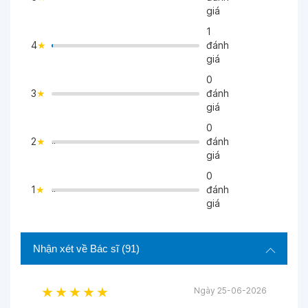
giá
1
4
đánh
>
giá
0
3
đánh
>
giá
0
2
đánh
">
giá
0
1
đánh
">
giá
Nhận xét về Bác sĩ
(91)
Ngày 25-06-2026