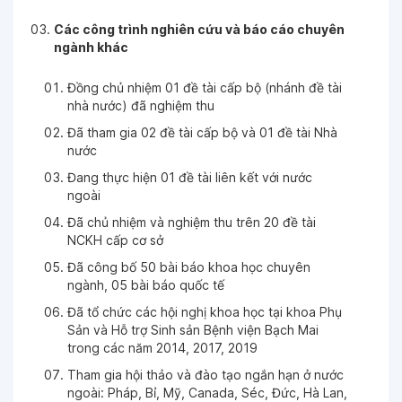
Ngày 30-10-2025
Các công trình nghiên cứu và báo cáo chuyên
ngành khác
Ngày 30-10-2025
Đồng chủ nhiệm 01 đề tài cấp bộ (nhánh đề tài
nhà nước) đã nghiệm thu
Ngày 29-10-2025
Đã tham gia 02 đề tài cấp bộ và 01 đề tài Nhà
nước
Đang thực hiện 01 đề tài liên kết với nước
Ngày 28-10-2025
ngoài
Đã chủ nhiệm và nghiệm thu trên 20 đề tài
NCKH cấp cơ sở
Ngày 25-10-2025
Đã công bố 50 bài báo khoa học chuyên
ngành, 05 bài báo quốc tế
Ngày 25-10-2025
Đã tổ chức các hội nghị khoa học tại khoa Phụ
Sản và Hỗ trợ Sinh sản Bệnh viện Bạch Mai
trong các năm 2014, 2017, 2019
Ngày 24-10-2025
Tham gia hội thảo và đào tạo ngắn hạn ở nước
ngoài: Pháp, Bỉ, Mỹ, Canada, Séc, Đức, Hà Lan,