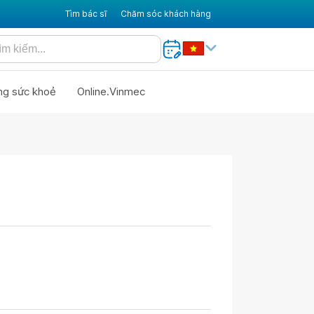
Tìm bác sĩ
Chăm sóc khách hàng
ng sức khoẻ
Online.Vinmec