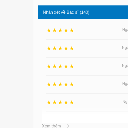
Nhận xét về Bác sĩ
(140)
Ng
Ng
Ng
Ng
Ng
Ng
Xem thêm