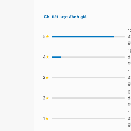
Chi tiết lượt đánh giá
1
5
đ
g
1
4
đ
>
g
1
3
đ
>
g
0
2
đ
">
g
1
1
đ
">
g