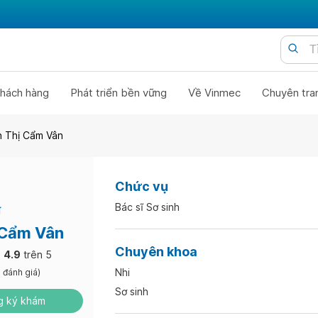
hách hàng
Phát triển bền vững
Về Vinmec
Chuyên tra
n Thị Cẩm Vân
Chức vụ
Bác sĩ Sơ sinh
ĩ
 Cẩm Vân
Chuyên khoa
4.9
trên 5
Nhi
 đánh giá)
Sơ sinh
 ký khám