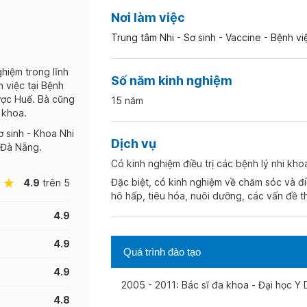
Nơi làm việc
Trung tâm Nhi - Sơ sinh - Vaccine - Bệnh 
hiệm trong lĩnh
Số năm kinh nghiệm
 việc tại Bệnh
ược Huế. Bà cũng
15 năm
 khoa.
ơ sinh - Khoa Nhi
Dịch vụ
 Đà Nẵng.
Có kinh nghiệm điều trị các bệnh lý nhi kho
Đặc biệt, có kinh nghiệm về chăm sóc và điều
4.9
trên 5
hô hấp, tiêu hóa, nuôi dưỡng, các vấn đề t
4.9
4.9
Quá trình đào tạo
4.9
2005 - 2011: Bác sĩ đa khoa - Đại học Y
4.8