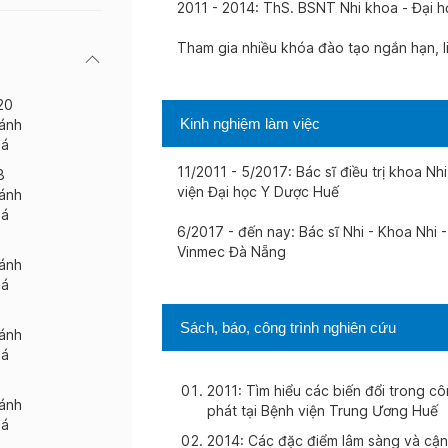
2011 - 2014: ThS. BSNT Nhi khoa - Đại
Tham gia nhiều khóa đào tạo ngắn hạn, l
20
Kinh nghiệm làm việc
ánh
iá
11/2011 - 5/2017: Bác sĩ điều trị khoa N
8
viện Đại học Y Dược Huế
ánh
iá
6/2017 - đến nay: Bác sĩ Nhi - Khoa Nhi 
Vinmec Đà Nẵng
ánh
iá
Sách, báo, công trình nghiên cứu
ánh
iá
2011: Tìm hiểu các biến đổi trong cô
ánh
phát tại Bệnh viện Trung Ương Huế
iá
2014: Các đặc điểm lâm sàng và cận 