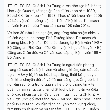
TTƯT. TS. BS. Quách Hữu Trung được đào tạo bài bản tại
Học viện Quân Y, tốt nghiệp Bác sĩ Đa khoa năm 1989,
Bác sĩ CKI Nội khoa năm 1998, Thạc sĩ Nội khoa năm 2005
và bảo vệ thành công luận án Tiến sĩ Nội khoa Tim mạch
tại Viện Nghiên cứu Y học Lâm sàng 108 năm 2014.
Với hơn 30 năm kinh nghiệm, ông từng đảm nhiệm nhiều vị
trí lãnh đạo quan trọng: Phó Trưởng khoa Tim mạch và
Trưởng khoa Nội tiết – Đái tháo đường tại Bệnh viện 19-8 –
Bộ Công an; Phó Giám đốc Bệnh viện Y học cổ truyền – Bộ
Công an; Giám đốc và Cố vấn cao cấp tại Bệnh viện 199 –
Bộ Công an.
TTƯT. TS. BS. Quách Hữu Trung là người tiên phong
trong tái cấu trúc bệnh viện và phòng khám, dẫn dắt các
dự án M&A y tế, tối ưu hóa hoạt động, thiết kế lại quy trình,
triển khai chuyển đổi số và đổi mới sáng tạo. Ông có kinh
nghiệm sâu rộng trong quản lý hệ thống thông tin y tế,
quản trị lâm sàng, cải thiện chất lượng bệnh viện và điều
phối các nhóm cải tiến đa chuyên ngành cùng CHIR, ZTA
và Vườn ươm đổi mới sáng tạo – Đại học Bách Khoa Thành
phố Hồ Chí Minh. Với nền tảng chuyên môn vững vàng,
tầm nhìn chiến lược và sự tận tâm, TTƯT. TS. BS. Quách