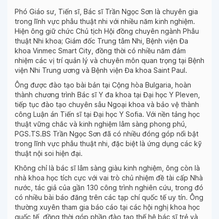
Phó Giáo sư, Tiến sĩ, Bác sĩ Trần Ngọc Sơn là chuyên gia
trong lĩnh vực phẫu thuật nhi với nhiều năm kinh nghiệm.
Hiện ông giữ chức Chủ tịch Hội đồng chuyên ngành Phẫu
thuật Nhi khoa; Giám đốc Trung tâm Nhi, Bệnh viện Đa
khoa Vinmec Smart City, đồng thời có nhiều năm đảm
nhiệm các vị trí quản lý và chuyên môn quan trọng tại Bệnh
viện Nhi Trung ương và Bệnh viện Đa khoa Saint Paul.
Ông được đào tạo bài bản tại Cộng hòa Bulgaria, hoàn
thành chương trình Bác sĩ Y đa khoa tại Đại học Y Pleven,
tiếp tục đào tạo chuyên sâu Ngoại khoa và bảo vệ thành
công Luận án Tiến sĩ tại Đại học Y Sofia. Với nền tảng học
thuật vững chắc và kinh nghiệm lâm sàng phong phú,
PGS.TS.BS Trần Ngọc Sơn đã có nhiều đóng góp nổi bật
trong lĩnh vực phẫu thuật nhi, đặc biệt là ứng dụng các kỹ
thuật nội soi hiện đại.
Không chỉ là bác sĩ lâm sàng giàu kinh nghiệm, ông còn là
nhà khoa học tích cực với vai trò chủ nhiệm đề tài cấp Nhà
nước, tác giả của gần 130 công trình nghiên cứu, trong đó
có nhiều bài báo đăng trên các tạp chí quốc tế uy tín. Ông
thường xuyên tham gia báo cáo tại các hội nghị khoa học
quốc tế, đồng thời góp phần đào tạo thế hệ bác sĩ trẻ và