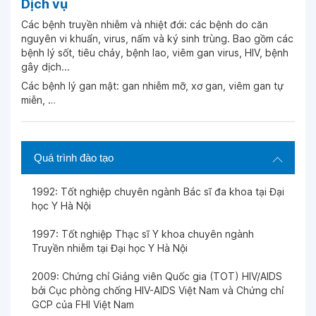
Dịch vụ
Các bệnh truyền nhiễm và nhiệt đới: các bệnh do căn
Ngày 21-01-2026
nguyên vi khuẩn, virus, nấm và ký sinh trùng. Bao gồm các
bệnh lý sốt, tiêu chảy, bệnh lao, viêm gan virus, HIV, bệnh
gây dịch...
Ngày 19-01-2026
Các bệnh lý gan mật: gan nhiễm mỡ, xơ gan, viêm gan tự
miễn, …
Ngày 19-01-2026
Quá trình đào tạo
Ngày 19-01-2026
1992: Tốt nghiệp chuyên ngành Bác sĩ đa khoa tại Đại
Ngày 19-01-2026
học Y Hà Nội
1997: Tốt nghiệp Thạc sĩ Y khoa chuyên ngành
Truyền nhiễm tại Đại học Y Hà Nội
Ngày 30-12-2025
2009: Chứng chỉ Giảng viên Quốc gia (TOT) HIV/AIDS
bởi Cục phòng chống HIV-AIDS Việt Nam và Chứng chỉ
Ngày 22-12-2025
GCP của FHI Việt Nam