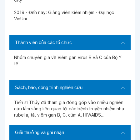
Ngày 21-11-2025
2019 - Đến nay: Giảng viên kiêm nhiệm - Đại học
VinUni
Ngày 17-11-2025
Thành viên của các tổ chức
Ngày 05-11-2025
Nhóm chuyên gia về Viêm gan virus B và C của Bộ Y
tế
Ngày 04-11-2025
Ngày 17-10-2025
Sách, báo, công trình nghiên cứu
Tiến sĩ Thúy đã tham gia đóng góp vào nhiều nghiên
Ngày 16-10-2025
cứu lâm sàng liên quan tới các bệnh truyền nhiễm như
rubella, tả, viêm gan B, C, cúm A, HIV/AIDS…
Ngày 16-10-2025
Giải thưởng và ghi nhận