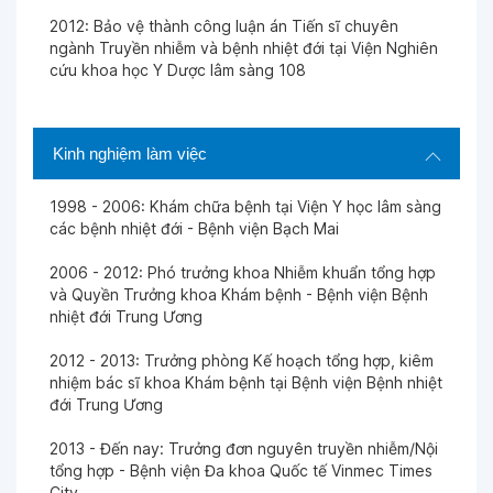
2012: Bảo vệ thành công luận án Tiến sĩ chuyên
Ngày 17-12-2025
ngành Truyền nhiễm và bệnh nhiệt đới tại Viện Nghiên
cứu khoa học Y Dược lâm sàng 108
Ngày 11-12-2025
Kinh nghiệm làm việc
Ngày 08-12-2025
1998 - 2006: Khám chữa bệnh tại Viện Y học lâm sàng
các bệnh nhiệt đới - Bệnh viện Bạch Mai
Ngày 04-12-2025
2006 - 2012: Phó trưởng khoa Nhiễm khuẩn tổng hợp
và Quyền Trưởng khoa Khám bệnh - Bệnh viện Bệnh
Ngày 04-12-2025
nhiệt đới Trung Ương
2012 - 2013: Trưởng phòng Kế hoạch tổng hợp, kiêm
Ngày 02-12-2025
nhiệm bác sĩ khoa Khám bệnh tại Bệnh viện Bệnh nhiệt
đới Trung Ương
2013 - Đến nay: Trưởng đơn nguyên truyền nhiễm/Nội
Ngày 28-11-2025
tổng hợp - Bệnh viện Đa khoa Quốc tế Vinmec Times
City