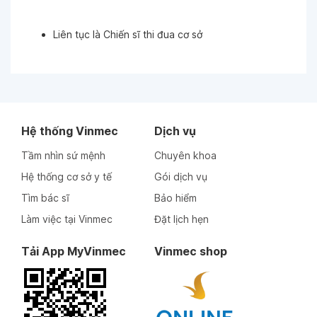
Ngày 15-10-2025
Liên tục là Chiến sĩ thi đua cơ sở
Ngày 13-10-2025
Ngày 13-10-2025
Hệ thống Vinmec
Dịch vụ
Ngày 29-09-2025
Tầm nhìn sứ mệnh
Chuyên khoa
Hệ thống cơ sở y tế
Gói dịch vụ
Ngày 25-09-2025
Tìm bác sĩ
Bảo hiểm
Bác sỹ Thuý rất nhẹ nhàng , chuyên môn tốt Điều
Làm việc tại Vinmec
Đặt lịch hẹn
dưỡng và thu ngân rất quan tâm hỗ trợ Khách
Tải App MyVinmec
Vinmec shop
Ngày 25-09-2025
Ngày 20-09-2025