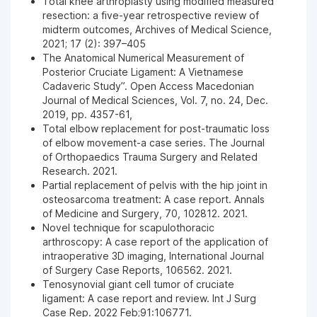
Total knee arthroplasty using modified measured
resection: a five-year retrospective review of
Ngày 28-08-2024
midterm outcomes, Archives of Medical Science,
2021; 17 (2): 397–405
The Anatomical Numerical Measurement of
Ngày 28-08-2024
Posterior Cruciate Ligament: A Vietnamese
Cadaveric Study”. Open Access Macedonian
Journal of Medical Sciences, Vol. 7, no. 24, Dec.
Ngày 23-07-2024
2019, pp. 4357-61,
Total elbow replacement for post-traumatic loss
of elbow movement-a case series. The Journal
Ngày 23-07-2024
of Orthopaedics Trauma Surgery and Related
Research. 2021.
Partial replacement of pelvis with the hip joint in
osteosarcoma treatment: A case report. Annals
Ngày 18-06-2024
of Medicine and Surgery, 70, 102812. 2021.
BS Năng điều trị cho tôi rất hiệu quả. Tôi rất hài
Novel technique for scapulothoracic
lòng.
arthroscopy: A case report of the application of
intraoperative 3D imaging, International Journal
of Surgery Case Reports, 106562. 2021.
Ngày 12-04-2024
Tenosynovial giant cell tumor of cruciate
ligament: A case report and review. Int J Surg
Case Rep. 2022 Feb;91:106771.
Ngày 01-03-2024