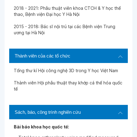
2018 - 2021: Phẫu thuật viên khoa CTCH & Y học thể
Ngày 18-01-2025
thao, Bệnh viện Đại học Y Hà Nội
2015 - 2018: Bác sĩ nội trú tại các Bệnh viện Trung
Ngày 24-11-2024
ương tại Hà Nội
Ngày 21-11-2024
Thành viên của các tổ chức
Ngày 15-11-2024
Tổng thư kí Hội công nghệ 3D trong Y học Việt Nam
Thành viên Hội phẫu thuật thay khớp cá thể hóa quốc
Ngày 28-10-2024
tế
Ngày 17-09-2024
Sách, báo, công trình nghiên cứu
Bài báo khoa học quốc tế:
Ngày 17-09-2024