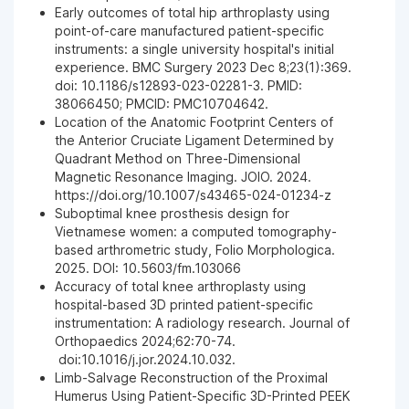
Early outcomes of total hip arthroplasty using
point-of-care manufactured patient-specific
instruments: a single university hospital's initial
Ngày 01-03-2024
experience. BMC Surgery 2023 Dec 8;23(1):369.
doi: 10.1186/s12893-023-02281-3. PMID:
38066450; PMCID: PMC10704642.
Ngày 04-12-2023
Location of the Anatomic Footprint Centers of
the Anterior Cruciate Ligament Determined by
Quadrant Method on Three-Dimensional
Ngày 01-12-2023
Magnetic Resonance Imaging. JOIO. 2024.
https://doi.org/10.1007/s43465-024-01234-z
Suboptimal knee prosthesis design for
Ngày 20-11-2023
Vietnamese women: a computed tomography-
based arthrometric study, Folio Morphologica.
2025. DOI: 10.5603/fm.103066
Accuracy of total knee arthroplasty using
Ngày 20-11-2023
hospital-based 3D printed patient-specific
instrumentation: A radiology research. Journal of
Orthopaedics 2024;62:70-74.
Ngày 26-10-2023
doi:10.1016/j.jor.2024.10.032.
Limb-Salvage Reconstruction of the Proximal
Humerus Using Patient-Specific 3D-Printed PEEK
Ngày 26-10-2023