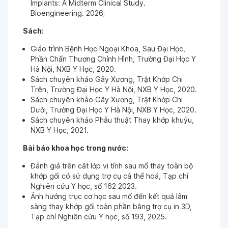
Implants: A Midterm Clinical Study.
Bioengineering. 2026;
Ngày 26-10-2023
Sách:
Giáo trình Bệnh Học Ngoại Khoa, Sau Đại Học,
Phần Chấn Thương Chỉnh Hình, Trường Đại Học Y
Ngày 31-08-2023
Hà Nội, NXB Y Học, 2020.
BS rất tốt
Sách chuyên khảo Gãy Xương, Trật Khớp Chi
Trên, Trường Đại Học Y Hà Nội, NXB Y Học, 2020.
Sách chuyên khảo Gãy Xương, Trật Khớp Chi
Ngày 22-08-2023
Dưới, Trường Đại Học Y Hà Nội, NXB Y Học, 2020.
BS rất ân cần, các ĐD tận tình chăm sóc. KH và
Sách chuyên khảo Phẫu thuật Thay khớp khuỷu,
gia đình rất hài lòng và tin tưởng với DV của BV
NXB Y Học, 2021.
Bài báo khoa học trong nước:
Ngày 12-08-2023
Đánh giá trên cắt lớp vi tính sau mổ thay toàn bộ
khớp gối có sử dụng trợ cụ cá thể hoá, Tạp chí
Nghiên cứu Y học, số 162 2023.
Ngày 12-08-2023
Ảnh hưởng trục cơ học sau mổ đến kết quả lâm
sàng thay khớp gối toàn phần bằng trợ cụ in 3D,
Tạp chí Nghiên cứu Y học, số 193, 2025.
Ngày 12-08-2023