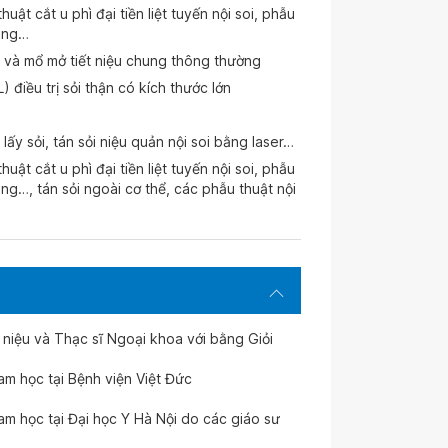
uật cắt u phì đại tiền liệt tuyến nội soi, phẫu
năng…
oi và mổ mở tiết niệu chung thông thường
) điều trị sỏi thận có kích thước lớn
lấy sỏi, tán sỏi niệu quản nội soi bằng laser…
uật cắt u phì đại tiền liệt tuyến nội soi, phẫu
ăng…, tán sỏi ngoài cơ thể, các phẫu thuật nội
t niệu và Thạc sĩ Ngoại khoa với bằng Giỏi
m học tại Bệnh viện Việt Đức
m học tại Đại học Y Hà Nội do các giáo sư