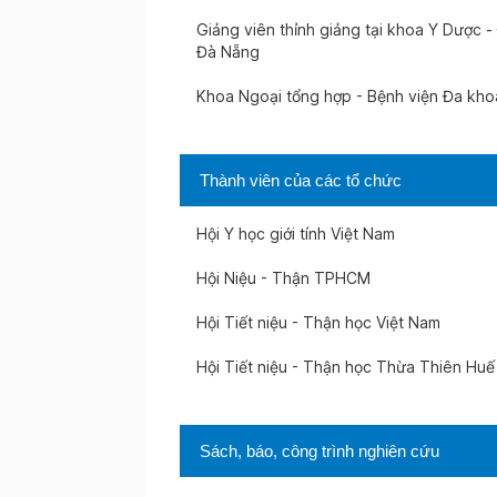
Giảng viên thỉnh giảng tại khoa Y Dược 
ày 26-03-2026
Đà Nẵng
Khoa Ngoại tổng hợp - Bệnh viện Đa kh
ày 16-03-2026
Thành viên của các tổ chức
ày 26-02-2026
Hội Y học giới tính Việt Nam
ày 07-02-2026
Hội Niệu - Thận TPHCM
Hội Tiết niệu - Thận học Việt Nam
ày 07-02-2026
Hội Tiết niệu - Thận học Thừa Thiên Huế
ày 02-01-2026
Sách, báo, công trình nghiên cứu
ày 16-12-2025