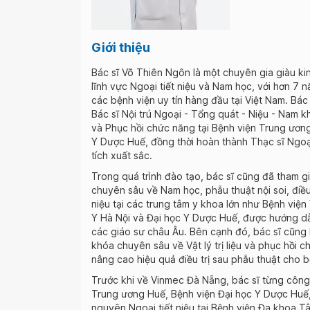
Giới thiệu
Bác sĩ Võ Thiên Ngôn là một chuyên gia giàu ki
lĩnh vực Ngoại tiết niệu và Nam học, với hơn 7 n
các bệnh viện uy tín hàng đầu tại Việt Nam. Bác 
Bác sĩ Nội trú Ngoại - Tổng quát - Niệu - Nam kho
và Phục hồi chức năng tại Bệnh viện Trung ươn
Y Dược Huế, đồng thời hoàn thành Thạc sĩ Ngoạ
tích xuất sắc.
Trong quá trình đào tạo, bác sĩ cũng đã tham g
chuyên sâu về Nam học, phẫu thuật nội soi, điều 
niệu tại các trung tâm y khoa lớn như Bệnh viện
Y Hà Nội và Đại học Y Dược Huế, được hướng dẫn
các giáo sư châu Âu. Bên cạnh đó, bác sĩ cũng 
khóa chuyên sâu về Vật lý trị liệu và phục hồi c
nâng cao hiệu quả điều trị sau phẫu thuật cho 
Trước khi về Vinmec Đà Nẵng, bác sĩ từng công 
Trung ương Huế, Bệnh viện Đại học Y Dược Huế,
nguyên Ngoại tiết niệu tại Bệnh viện Đa khoa T