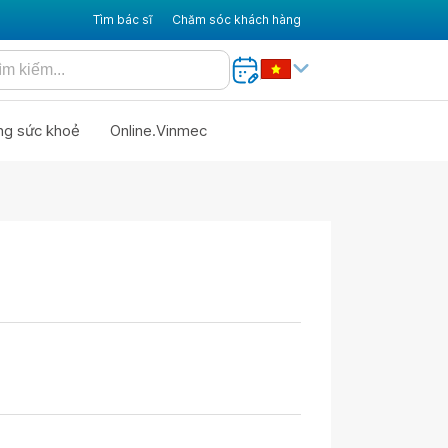
Tìm bác sĩ
Chăm sóc khách hàng
ng sức khoẻ
Online.Vinmec