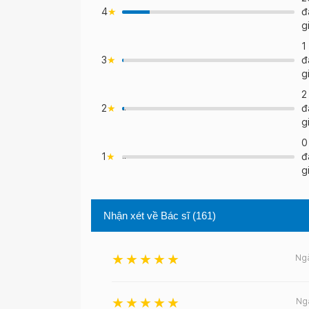
4
đ
>
g
1
3
đ
>
g
2
2
đ
">
g
0
1
đ
">
g
Nhận xét về Bác sĩ
(161)
Ng
Ng