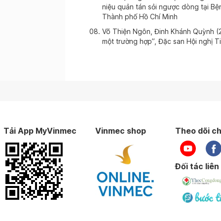
niệu quản tán sỏi ngược dòng tại Bệ
ày 06-09-2025
Thành phố Hồ Chí Minh
Võ Thiện Ngôn, Đinh Khánh Quỳnh (2
một trường hợp”, Đặc san Hội nghị T
ày 08-08-2025
ày 23-07-2025
ày 22-07-2025
Tải App MyVinmec
Vinmec shop
Theo dõi ch
ày 13-07-2025
Đối tác liên
ày 05-07-2025
ày 03-07-2025