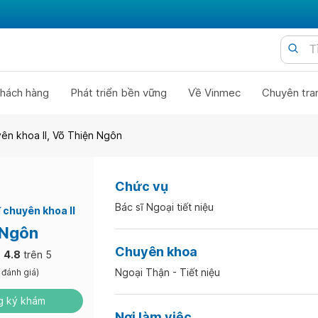
hách hàng
Phát triển bền vững
Về Vinmec
Chuyên tra
yên khoa II, Võ Thiện Ngôn
Chức vụ
Bác sĩ Ngoại tiết niệu
 chuyên khoa II
 Ngôn
Chuyên khoa
4.8
trên 5
Ngoại Thận - Tiết niệu
 đánh giá)
 ký khám
Nơi làm việc