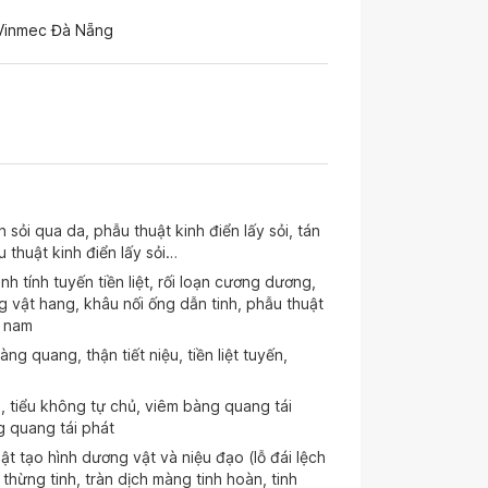
 Vinmec Đà Nẵng
án sỏi qua da, phẫu thuật kinh điển lấy sỏi, tán
u thuật kinh điển lấy sỏi…
ành tính tuyến tiền liệt, rối loạn cương dương,
 vật hang, khâu nối ống dẫn tinh, phẫu thuật
n nam
àng quang, thận tiết niệu, tiền liệt tuyến,
ểu, tiểu không tự chủ, viêm bàng quang tái
g quang tái phát
uật tạo hình dương vật và niệu đạo (lỗ đái lệch
thừng tinh, tràn dịch màng tinh hoàn, tinh