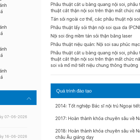
Phẫu thuật cắt u bàng quang nội soi, phẫu th
ánh
thuật cắt thận nội soi trên thận mất chức 
iá
Tán sỏi ngoài cơ thể, các phẫu thuật nội s
ánh
Phẫu thuật lấy sỏi thận nội soi qua da (PCNL
iá
Nội soi ống mềm tán sỏi thận bằng laser
Phẫu thuật niệu quản: Nội soi sau phúc mạc 
ánh
Phẫu thuật cắt u bàng quang nội soi, phẫu th
iá
thuật cắt thận nội soi trên thận mất chức n
soi và mổ mở tiết niệu chung thông thường
ánh
iá
Quá trình đào tạo
2014: Tốt nghiệp Bác sĩ nội trú Ngoại tiế
ày 07-06-2026
2017: Hoàn thành khóa chuyên sâu về Na
2018: Hoàn thành khóa chuyên sâu về Na
ày 16-06-2026
châu Âu giảng dạy