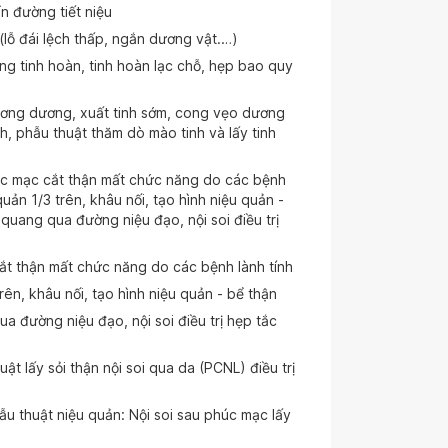
n đường tiết niệu
(lỗ đái lệch thấp, ngắn dương vật.…)
ng tinh hoàn, tinh hoàn lạc chỗ, hẹp bao quy
n cương dương, xuất tinh sớm, cong vẹo dương
h, phẫu thuật thăm dò mào tinh và lấy tinh
úc mạc cắt thận mất chức năng do các bệnh
quản 1/3 trên, khâu nối, tạo hình niệu quản -
g quang qua đường niệu đạo, nội soi điều trị
t thận mất chức năng do các bệnh lành tính
rên, khâu nối, tạo hình niệu quản - bể thận
qua đường niệu đạo, nội soi điều trị hẹp tắc
ật lấy sỏi thận nội soi qua da (PCNL) điều trị
ẫu thuật niệu quản: Nội soi sau phúc mạc lấy