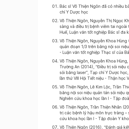
Bác sĩ Võ Thiện Ngôn đã có nhiều b
ày 24-11-2025
chí Y Dược học
Võ Thiện Ngôn, Nguyễn Thị Ngọc Kh
sàng và điều trị bệnh viêm tai ngoài
ày 17-11-2025
Huế, Luận văn tốt nghiệp Bác sĩ đa 
Võ Thiện Ngôn, Nguyễn Khoa Hùng (20
quản đoạn 1/3 trên bằng nội soi niệu
ày 07-11-2025
- Luận văn tốt nghiệp Thạc sĩ của Bác
Võ Thiện Ngôn, Nguyễn Khoa Hùng, 
ày 06-11-2025
Trường An (2014), “Điều trị sỏi niệ
sỏi bằng laser”, Tạp chí Y Dược học
lần thứ VIII Hội Tiết niệu - Thận học 
ày 06-11-2025
Võ Thiện Ngôn, Lê Kim Lộc, Trần Thiệ
bằng nội soi niệu quản tán sỏi niệu
Nghiên cứu khoa học lần I - Tập đo
ày 04-11-2025
Võ Thiện Ngôn, Trần Thiện Nhân (20
trị các bệnh lý hậu môn trực tràng –
cứu khoa học lần I - Tập đoàn Y kho
ày 14-09-2025
Võ Thiện Ngôn (2016), “Đánh giá kết 