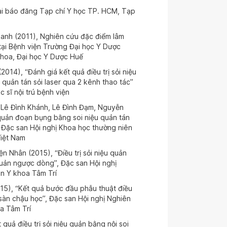
ài báo đăng Tạp chí Y học TP. HCM, Tạp
anh (2011), Nghiên cứu đặc điểm lâm
 tại Bệnh viện Trường Đại học Y Dược
khoa, Đại học Y Dược Huế
14), “Đánh giá kết quả điều trị sỏi niệu
 quản tán sỏi laser qua 2 kênh thao tác”
 sĩ nội trú bệnh viện
Lê Đình Khánh, Lê Đình Đạm, Nguyễn
u quản đoạn bụng bằng soi niệu quản tán
, Đặc san Hội nghị Khoa học thường niên
Việt Nam
n Nhân (2015), “Điều trị sỏi niệu quản
 quản ngược dòng”, Đặc san Hội nghị
àn Y khoa Tâm Trí
15), “Kết quả bước đầu phẫu thuật điều
 sàn chậu học”, Đặc san Hội nghị Nghiên
a Tâm Trí
quả điều trị sỏi niệu quản bằng nội soi