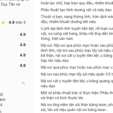
hoàn lạc chỗ, hẹp bao quy đầu, nhiễm khuẩ
c Duy Tân và
Phẫu thuật tạo hình dương vật và niệu đạo 
Thoát vị bẹn, nang thừng tinh, tràn dịch mà
đầu, nhiễm khuẩn đường tiết niệu
4.8
trên 5
U phì đại lành tính tuyến tiền liệt, rối loạ
vật, xơ cứng vật hang, khâu nối ống dẫn tin
4.9
trùng, triệt sản nam
4.8
Nội soi: Nội soi qua phúc mạc hoặc sau ph
lành tính, nội soi sau phúc mạc lấy sỏi niệu 
4.8
bể thận, nội soi cắt u tuyến tiền liệt, u bàn
hẹp tắc niệu đạo
4.8
Nội soi qua phúc mạc hoặc sau phúc mạc cắ
Nội soi sau phúc mạc lấy sỏi niệu quản 1/3 t
Nội soi cắt u tuyến tiền liệt, u bàng quang 
niệu đạo
Một số phẫu thuật bác sĩ thực hiện: Phẫu thu
32
sỏi thận có kích thước lớn
ánh
iá
Nội soi ống mềm tán sỏi thận bằng laser, ph
sỏi, tán sỏi niệu quản nội soi bằng laser…
6