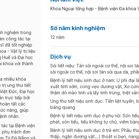
Khoa Ngoại tổng hợp - Bệnh viện Đa khoa
Số năm kinh nghiệm
nh nghiệm trong
12 năm
ăm công tác tại
sĩ đã tốt nghiệp
a - Vật lý trị liệu
Dịch vụ
g Huế và Đại học
i khoa với thành
Sỏi tiết niệu: Tán sỏi ngoài cơ thể, nội soi t
sỏi ngoài cơ thể, nội soi tán sỏi qua da, phẫ
ia nhiều khóa
Bệnh lý tiết niệu sinh dục ở nam: U phì đại l
trị ung thư tiết
xuất tinh sớm, cong vẹo dương vật, Xơ cứng
 Việt Đức, Đại học
thăm dò mào tinh và lấy tinh trùng, triệt sả
 trực tiếp bởi
Ung thư tiết niệu sinh dục: Tiền liệt tuyến, b
hoàn tất các
bàng quang
hức năng, giúp
Bệnh lý tiết niệu sinh dục ở phụ nữ: Són ti
bệnh nhân.
phát, són tiểu, tiểu không tự chủ, viêm bàn
tác tại Bệnh viện
Bệnh lý tiết niệu sinh dục ở trẻ em: Phẫu th
 phụ trách đơn
thấp, ngắn dương vật...) thoát vị bẹn, nang 
âm Trí Đà Nẵng và