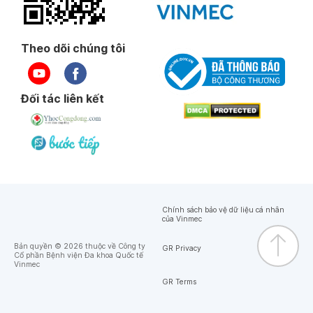
Ngày 17-07-2023
Theo dõi chúng tôi
Ngày 17-07-2023
Đối tác liên kết
BS Chinh rất quan tâm đến bé
Ngày 17-07-2023
Ngày 19-06-2023
BS thân thiện chuyên nghiệp
Chính sách bảo vệ dữ liệu cá nhân
của Vinmec
Ngày 19-06-2023
Bản quyền © 2026 thuộc về Công ty
GR Privacy
Cổ phần Bệnh viện Đa khoa Quốc tế
Vinmec
GR Terms
Ngày 19-06-2023
BS nhiệt tình