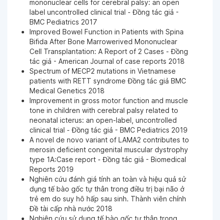
mononuclear cells for cerebral palsy: an open
label uncontrolled clinical trial - Đồng tác giả -
Ngày 17-05-2024
BMC Pediatrics 2017
Improved Bowel Function in Patients with Spina
Bifida After Bone Marrowerived Mononuclear
Ngày 17-05-2024
Cell Transplantation: A Report of 2 Cases - Đồng
tác giả - American Journal of case reports 2018
Spectrum of MECP2 mutations in Vietnamese
Ngày 16-04-2024
patients with RETT syndrome Đồng tác giả BMC
Medical Genetics 2018
Improvement in gross motor function and muscle
Ngày 16-04-2024
tone in children with cerebral palsy related to
neonatal icterus: an open-label, uncontrolled
clinical trial - Đồng tác giả - BMC Pediatrics 2019
Ngày 16-04-2024
A novel de novo variant of LAMA2 contributes to
merosin deficient congenital muscular dystrophy
type 1A:Case report - Đồng tác giả - Biomedical
Reports 2019
Ngày 06-02-2024
Nghiên cứu đánh giá tính an toàn và hiệu quả sử
dụng tế bào gốc tự thân trong điều trị bại não ở
trẻ em do suy hô hấp sau sinh. Thành viên chính
Ngày 17-11-2023
Đề tài cấp nhà nước 2018
Nghiên cứu sử dụng tế bào gốc tự thân trong