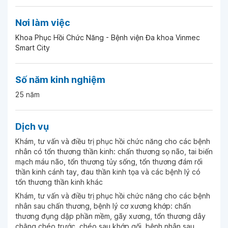
Nơi làm việc
Ngày 22-10-2025
Khoa Phục Hồi Chức Năng - Bệnh viện Đa khoa Vinmec
Smart City
Ngày 22-10-2025
Số năm kinh nghiệm
Ngày 22-10-2025
25 năm
Ngày 09-10-2025
Dịch vụ
Khám, tư vấn và điều trị phục hồi chức năng cho các bệnh
nhân có tổn thương thần kinh: chấn thương sọ não, tai biến
Ngày 15-09-2025
mạch máu não, tổn thương tủy sống, tổn thương đám rối
thần kinh cánh tay, đau thần kinh tọa và các bệnh lý có
tổn thương thần kinh khác
Ngày 09-09-2025
Khám, tư vấn và điều trị phục hồi chức năng cho các bệnh
nhân sau chấn thương, bệnh lý cơ xương khớp: chấn
thương đụng dập phần mềm, gãy xương, tổn thương dây
Ngày 28-08-2025
chằng chéo trước, chéo sau khớp gối, bệnh nhân sau