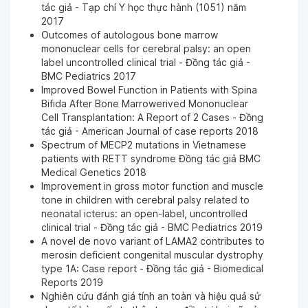
Ngày 16-01-2025
tác giả - Tạp chí Y học thực hành (1051) năm
2017
Outcomes of autologous bone marrow
Ngày 16-01-2025
mononuclear cells for cerebral palsy: an open
label uncontrolled clinical trial - Đồng tác giả -
BMC Pediatrics 2017
Ngày 22-10-2024
Improved Bowel Function in Patients with Spina
Bifida After Bone Marrowerived Mononuclear
Cell Transplantation: A Report of 2 Cases - Đồng
tác giả - American Journal of case reports 2018
Ngày 22-10-2024
Spectrum of MECP2 mutations in Vietnamese
patients with RETT syndrome Đồng tác giả BMC
Medical Genetics 2018
Ngày 22-10-2024
Improvement in gross motor function and muscle
tone in children with cerebral palsy related to
neonatal icterus: an open-label, uncontrolled
Ngày 25-09-2024
clinical trial - Đồng tác giả - BMC Pediatrics 2019
A novel de novo variant of LAMA2 contributes to
merosin deficient congenital muscular dystrophy
Ngày 25-09-2024
type 1A: Case report - Đồng tác giả - Biomedical
Reports 2019
Nghiên cứu đánh giá tính an toàn và hiệu quả sử
Ngày 25-09-2024