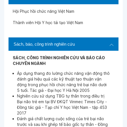
Ngày 10-06-2025
Hội Phục hồi chức năng Việt Nam
Ngày 10-06-2025
Thành viên Hội Y học tái tạo Việt Nam
Ngày 10-06-2025
Sách, báo, công trình nghiên cứu
Ngày 30-05-2025
SÁCH, CÔNG TRÌNH NGHIÊN CỨU VÀ BÁO CÁO
CHUYÊN NGÀNH
Áp dụng thang đo lường chức năng vận động thô
Ngày 01-03-2025
đánh giá hiệu quả các kỹ thuật tạo thuận vận
động trong phục hồi chức năng trẻ bại não dưới
5 tuổi. Tác giả - Đại học Y Hà Nội 2005
Ngày 21-02-2025
Nghiên cứu sử dụng TBG tự thân trong điều trị
Bại não trẻ em tại BV ĐKQT Vinmec Times City -
Đồng tác giả - Tạp chí Y học Việt Nam - tập 453
Ngày 20-02-2025
2017
Đánh giá chất lượng cuộc sống của trẻ bại não
trước và sau khi ghép tế bào gốc tự thân - Đồng