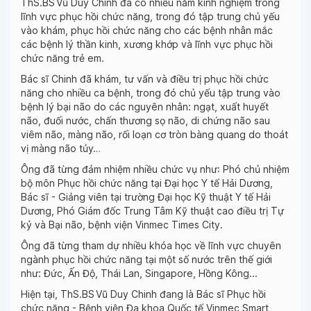
ThS.BS Vũ Duy Chinh đã có nhiều năm kinh nghiệm trong
lĩnh vực phục hồi chức năng, trong đó tập trung chủ yếu
vào khám, phục hồi chức năng cho các bệnh nhân mắc
các bệnh lý thần kinh, xương khớp và lĩnh vực phục hồi
chức năng trẻ em.
Bác sĩ Chinh đã
khám, tư vấn
và điều trị phục hồi chức
năng
cho nhiều ca bệnh, trong đó chủ yếu tập trung vào
bệnh lý bại não do các nguyên nhân: ngạt, xuất huyết
não, đuối nước, chấn thương sọ não, di chứng não sau
viêm não, màng não, rối loạn cơ tròn bàng quang do thoát
vị màng não tủy…
Ông đã từng đảm nhiệm nhiều chức vụ như: Phó chủ nhiệm
bộ môn Phục hồi chức năng tại Đại học Y tế Hải Dương,
Bác sĩ - Giảng viên tại trường Đại học Kỹ thuật Y tế Hải
Dương, Phó Giám đốc Trung Tâm Kỹ thuật cao điều trị Tự
kỷ và Bại não, bệnh viện Vinmec Times City.
Ông đã từng tham dự nhiều khóa học về lĩnh vực chuyên
ngành phục hồi chức năng tại một số nước trên thế giới
như: Đức, Ấn Độ, Thái Lan, Singapore, Hồng Kông...
Hiện tại, ThS.BS Vũ Duy Chinh đang là Bác sĩ Phục hồi
chức năng - Bệnh viện Đa khoa Quốc tế Vinmec Smart