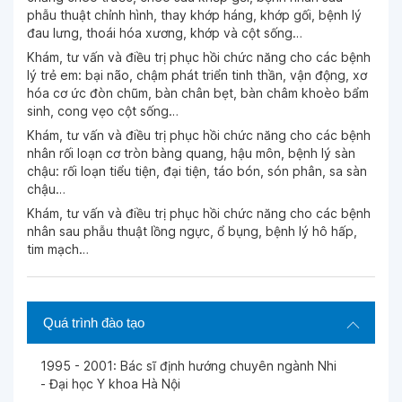
phẫu thuật chỉnh hình, thay khớp háng, khớp gối, bệnh lý
đau lưng, thoái hóa xương, khớp và cột sống…
Ngày 28-08-2025
Khám, tư vấn và điều trị phục hồi chức năng cho các bệnh
lý trẻ em: bại não, chậm phát triển tinh thần, vận động, xơ
hóa cơ ức đòn chũm, bàn chân bẹt, bàn châm khoèo bẩm
Ngày 28-08-2025
sinh, cong vẹo cột sống…
BS nhiệt tình.
Khám, tư vấn và điều trị phục hồi chức năng cho các bệnh
nhân rối loạn cơ tròn bàng quang, hậu môn, bệnh lý sàn
chậu: rối loạn tiểu tiện, đại tiện, táo bón, són phân, sa sàn
Ngày 16-08-2025
chậu…
Khám, tư vấn và điều trị phục hồi chức năng cho các bệnh
Ngày 16-08-2025
nhân sau phẫu thuật lồng ngực, ổ bụng, bệnh lý hô hấp,
tim mạch…
Ngày 07-08-2025
Quá trình đào tạo
Ngày 07-08-2025
1995 - 2001: Bác sĩ định hướng chuyên ngành Nhi
- Đại học Y khoa Hà Nội
Ngày 07-08-2025