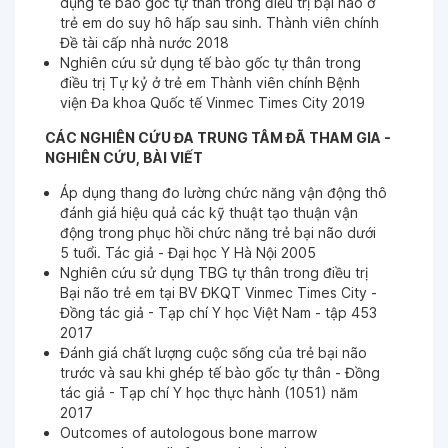
dụng tế bào gốc tự thân trong điều trị bại não ở
trẻ em do suy hô hấp sau sinh. Thành viên chính
Đề tài cấp nhà nước 2018
Ngày 18-09-2024
Nghiên cứu sử dụng tế bào gốc tự thân trong
điều trị Tự kỷ ở trẻ em Thành viên chính Bệnh
BS Chinh rất tốt. Tôi rất hài lòng với dịch vụ và NV
viện Đa khoa Quốc tế Vinmec Times City 2019
của Vinmec.
CÁC NGHIÊN CỨU ĐA TRUNG TÂM ĐÃ THAM GIA -
NGHIÊN CỨU, BÀI VIẾT
Ngày 28-06-2024
Áp dụng thang đo lường chức năng vận động thô
đánh giá hiệu quả các kỹ thuật tạo thuận vận
Ngày 28-06-2024
động trong phục hồi chức năng trẻ bại não dưới
5 tuổi. Tác giả - Đại học Y Hà Nội 2005
Nghiên cứu sử dụng TBG tự thân trong điều trị
Ngày 28-06-2024
Bại não trẻ em tại BV ĐKQT Vinmec Times City -
Đồng tác giả - Tạp chí Y học Việt Nam - tập 453
2017
Ngày 28-06-2024
Đánh giá chất lượng cuộc sống của trẻ bại não
trước và sau khi ghép tế bào gốc tự thân - Đồng
tác giả - Tạp chí Y học thực hành (1051) năm
2017
Ngày 24-06-2024
Outcomes of autologous bone marrow