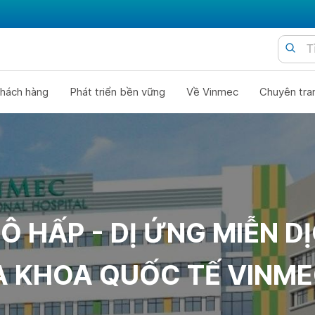
hách hàng
Phát triển bền vững
Về Vinmec
Chuyên tra
 HẤP - DỊ ỨNG MIỄN D
A KHOA QUỐC TẾ VINME