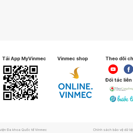
Tải App MyVinmec
Vinmec shop
Theo dõi ch
Đối tác liên
viện Đa khoa Quốc tế Vinmec
Chính sách bảo vệ dữ li