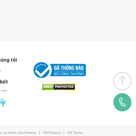
úng tôi
 kết
ệu cá nhân của Vinmec
GR Privacy
GR Terms