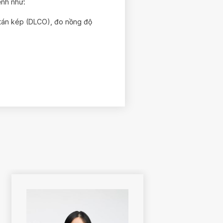
ệnh như:
 tán kép (DLCO), đo nồng độ