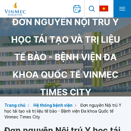
ĐƠN NGUYÊN NỘI TRÚ Y
HỌC TÁI TẠO VÀ TRỊ LIỆU
TẾ BÀO - BỆNH VIỆN ĐA
KHOA QUỐC TẾ VINMEC
TIMES CITY
Trang chủ
Hệ thống bệnh viện
Đơn nguyên Nội trú Y
học tái tạo và trị liệu tế bào - Bệnh viện Đa khoa Quốc tế
Vinmec Times City
Đơn nguyên Nội trú Y học tái