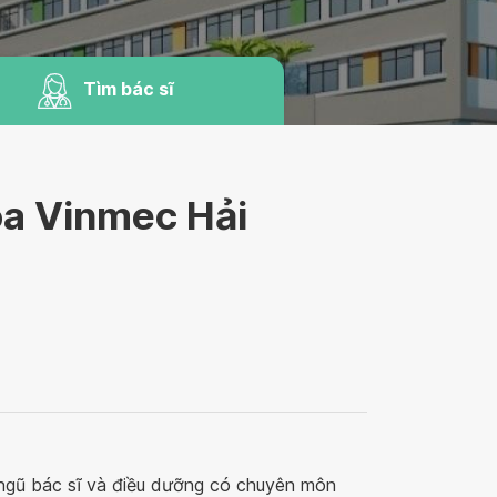
Tìm bác sĩ
oa Vinmec Hải
ngũ bác sĩ và điều dưỡng có chuyên môn