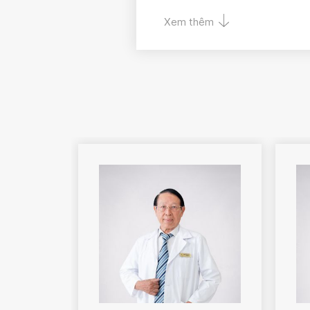
Xem thêm
Đái tháo đường, bệnh lý t
chứng thận hư, suy thượng 
khác…
Da Liễu
Các bệnh da ở người lớn v
viêm da cơ địa, trứng cá
hiếm gặp, bệnh lây qua qua
u cục lành tính ở da bằng l
Các bệnh mắt, cận thị h
thủy tinh thể, Điều trị cận
Ortho-k, Phẫu thuật thẩm 