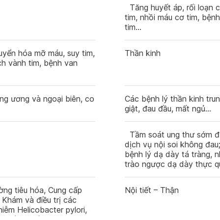
Tăng huyết áp, rối loạn 
tim, nhồi máu cơ tim, bện
tim…
huyển hóa mỡ máu, suy tim,
Thần kinh
ch vành tim, bệnh van
ng ương và ngoại biên, co
Các bệnh lý thần kinh tru
giật, đau đầu, mất ngủ…
Tầm soát ung thư sớm đư
dịch vụ nội soi không đau
bệnh lý dạ dày tá tràng, n
trào ngược dạ dày thực 
ng tiêu hóa, Cung cấp
Nội tiết – Thận
 Khám và điều trị các
hiễm Helicobacter pylori,
quản (GERD)…