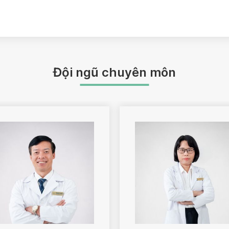
uyến giáp, suy thận, hội
Đái tháo đường, bệnh lý tu
thận, các rối loạn nội tiết
chứng thận hư, suy thượng 
khác…
Đội ngũ chuyên môn
Các bệnh da ở người lớn 
viêm da cơ địa, trứng cá
hiếm gặp, bệnh lây qua qua
u cục lành tính ở da bằng 
à trẻ em hay gặp: nấm,
Mắt
, vảy nến…các bệnh da
n hệ tình dục, điều trị các
aser.
ọc đường, mổ Phaco thay
Các bệnh mắt, cận thị h
 thị bằng kính tiếp xúc
thủy tinh thể, Điều trị cận
mĩ cắt da mi thừa…
Ortho-k, Phẫu thuật thẩm