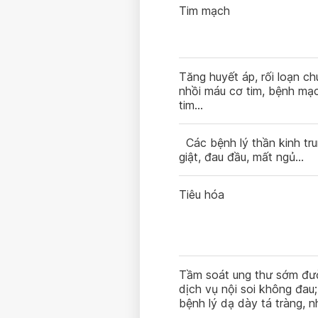
Tim mạch
Tăng huyết áp, rối loạn c
nhồi máu cơ tim, bệnh mạ
tim…
Các bệnh lý thần kinh tru
giật, đau đầu, mất ngủ…
Tiêu hóa
Tầm soát ung thư sớm đườ
dịch vụ nội soi không đau;
bệnh lý dạ dày tá tràng, n
trào ngược dạ dày thực 