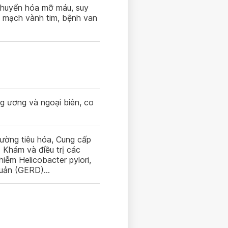
chuyển hóa mỡ máu, suy
h mạch vành tim, bệnh van
ng ương và ngoại biên, co
ờng tiêu hóa, Cung cấp
; Khám và điều trị các
hiễm Helicobacter pylori,
quản (GERD)…