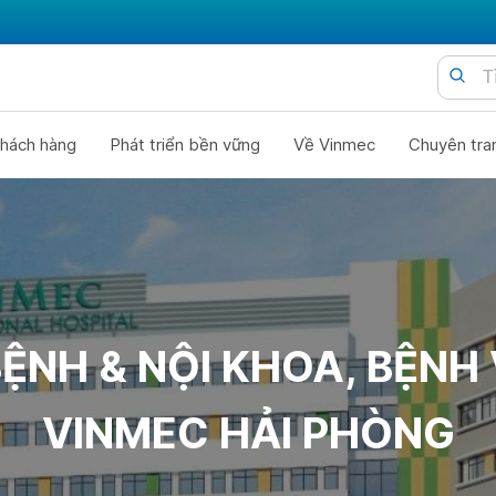
hách hàng
Phát triển bền vững
Về Vinmec
Chuyên tra
ỆNH & NỘI KHOA, BỆNH 
VINMEC HẢI PHÒNG