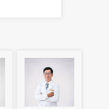
yến giáp, suy thận, hội
thận, các rối loạn nội tiết
và trẻ em hay gặp: nấm,
, vảy nến…các bệnh da
n hệ tình dục, điều trị các
laser.
ọc đường, mổ Phaco thay
 thị bằng kính tiếp xúc
 mĩ cắt da mi thừa…