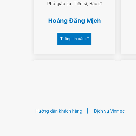
Phó giáo sư
Tiến sĩ
Bác sĩ
Răng hàm mặt
Hoàng Đăng Mịch
Thông tin bác sĩ
Khám sức khỏe tổng quát 
lý về răng miệng
Điều trị viêm tủy răng, v
Làm răng thẩm mỹ…
Chỉnh nha…
Hướng dẫn khách hàng
Dịch vụ Vinmec