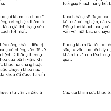
sĩ.
tuổi giúp khách hàng tiết k
 các gói khám các bác sĩ
Khách hàng sẽ được bác s
những xét nghiệm thăm dò
kết quả xét nghiệm, các 
 đánh giá tình trạng sức
Đồng thời khách hàng có
cách tốt nhất.
vấn với một bác sĩ chuyê
ức năng khám, điều trị
Phòng khám Da liễu có c
hàng có những vấn đề về
sâu, tư vấn các bệnh lý n
g bệnh lý thông thường
khám tư vấn da liễu tron
hoa của bệnh viện. Khi
quát.
c khỏe nói chung hoặc
huộc chuyên khoa nào
 đa khoa để được tư vấn
uyên tư vấn và điều trị
Các gói khám sức khỏe tổ
rối loạn chuyển hóa, bệnh
nghiệp
. Khách hàng được tư vấn
nghiệm và chẩn đoán hình