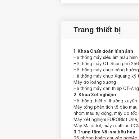
ảnh liên quan đến dinh dư
dinh dưỡng chính xác nhất
hiệu quả nhất.
Trang thiết bị
Các gói khám Sàng lọc b
Dịch vụ lẻ cho khách hàn
1. Khoa Chẩn đoán hình ảnh
Hệ thống máy siêu âm màu hiện 
Hệ thống máy CT Scan phổ 256
Hệ thống máy chụp cộng hưởng t
Hệ thống máy chụp Xquang kỹ t
Máy đo loãng xương
Hệ thống máy can thiệp CT-Ang
2. Khoa Xét nghiệm
Hệ thống thiết bị thường xuyên 
Máy tổng phân tích tê bào máu 
nhóm máu tự động, máy đo tốc 
Máy xét nghiệm EUROBlot One, 
Máy Maldi tof, máy realtime PC
3.Trung tâm Nội soi tiêu hóa.
06 phòng khám chuyên nghiệp, h