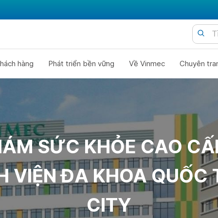
hách hàng
Phát triển bền vững
Về Vinmec
Chuyên tra
ÁM SỨC KHỎE CAO CẤ
H VIỆN ĐA KHOA QUỐC 
CITY