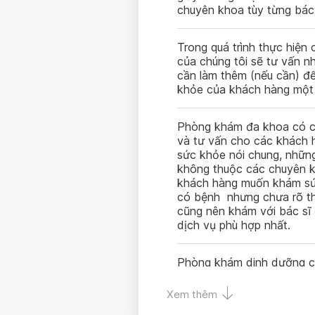
chuyên khoa tùy từng bác 
Trong quá trình thực hiện
của chúng tôi sẽ tư vấn 
cần làm thêm (nếu cần) để
khỏe của khách hàng một 
Phòng khám đa khoa có ch
và tư vấn cho các khách 
sức khỏe nói chung, nhữn
không thuộc các chuyên k
khách hàng muốn khám sứ
có bệnh nhưng chưa rõ t
cũng nên khám với bác sĩ
dịch vụ phù hợp nhất.
Phòng khám dinh dưỡng ch
phục hồi dinh dưỡng, các 
liên quan đến dinh dưỡng
Xem thêm
dựa trên các kết quả xét 