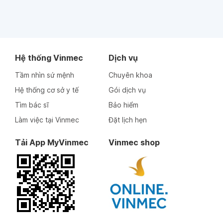
Bác sĩ chuyên khoa I
Bác sĩ chuyên khoa I
Nguyễn Thị Thoa
Nông Ngọc Hải
Hệ thống Vinmec
Dịch vụ
Thông tin bác sĩ
Thông tin bác sĩ
Tầm nhìn sứ mệnh
Chuyên khoa
Hệ thống cơ sở y tế
Gói dịch vụ
Tìm bác sĩ
Bảo hiểm
Làm việc tại Vinmec
Đặt lịch hẹn
Tải App MyVinmec
Vinmec shop
Thạc sĩ
Bác sĩ
Nguyễn Thị Thảo