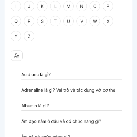
I
J
K
L
M
N
O
P
Q
R
S
T
U
V
W
X
Y
Z
Ẩn
Acid uric là gì?
Adrenaline là gì? Vai trò và tác dụng với cơ thể
Albumin là gì?
Âm đạo nằm ở đâu và có chức năng gì?
Âm hộ có chức năng gì?