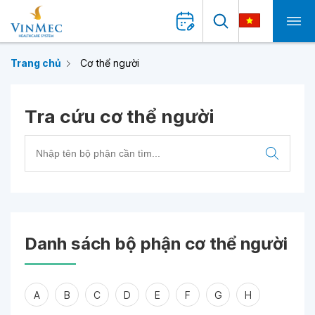
Trang chủ
Cơ thể người
Tra cứu cơ thể người
Danh sách bộ phận cơ thể người
A
B
C
D
E
F
G
H