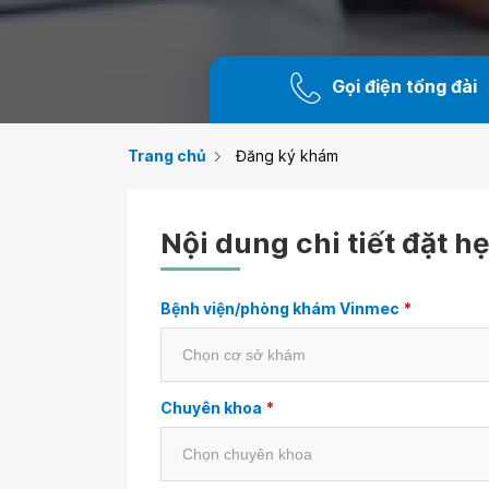
Gọi điện tổng đài
Trang chủ
Đăng ký khám
Nội dung chi tiết đặt h
Bệnh viện/phòng khám Vinmec
*
Chuyên khoa
*