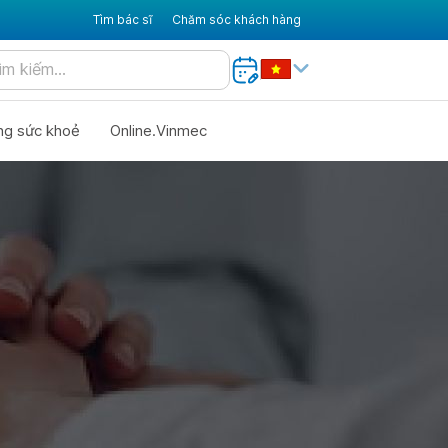
Tìm bác sĩ
Chăm sóc khách hàng
ng sức khoẻ
Online.Vinmec