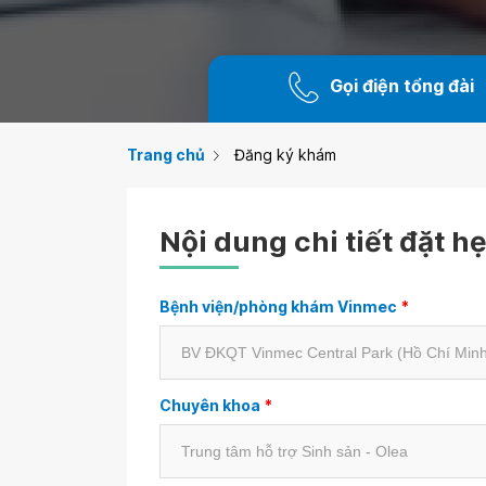
Gọi điện tổng đài
Trang chủ
Đăng ký khám
Nội dung chi tiết đặt h
Bệnh viện/phòng khám Vinmec
*
Chuyên khoa
*