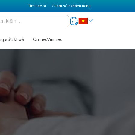
Tìm bác sĩ
Chăm sóc khách hàng
ng sức khoẻ
Online.Vinmec