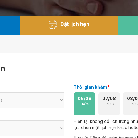
Đặt lịch hẹn
ẹn
Thời gian khám
*
06/08
07/08
08/0
Thứ 5
Thứ 6
Thứ 
Hiện tại không có lịch trống n
lựa chọn một lịch hẹn khác hoặc 
*Lưu ý: Tổng đài viên Vinmec sẽ