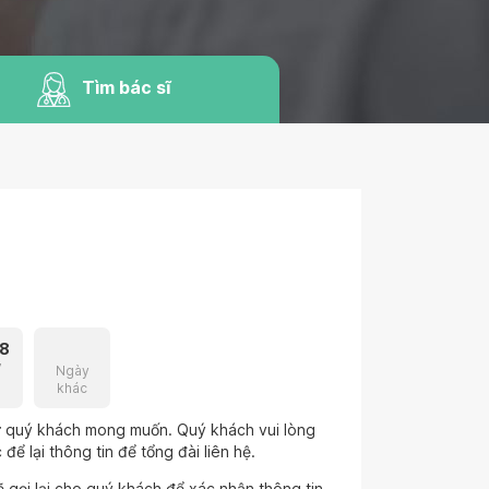
Tìm bác sĩ
8
7
Ngày
khác
hư quý khách mong muốn. Quý khách vui lòng
để lại thông tin để tổng đài liên hệ.
 gọi lại cho quý khách để xác nhận thông tin