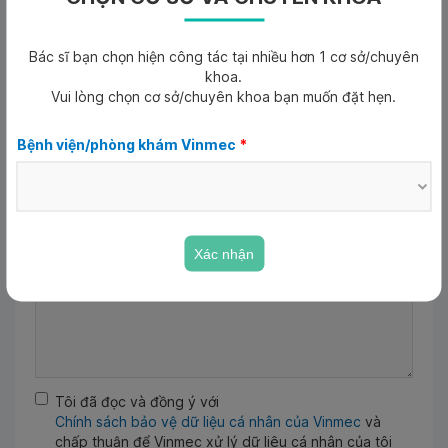
Ngày tháng năm sinh
*
Bác sĩ bạn chọn hiện công tác tại nhiều hơn 1 cơ sở/chuyên
Ngày tháng năm sinh
khoa.
Vui lòng chọn cơ sở/chuyên khoa bạn muốn đặt hẹn.
Email
Bệnh viện/phòng khám Vinmec
*
Lý do khám
*
Xác nhận
Tôi đã đọc và đồng ý với
Chính sách bảo vệ dữ liệu cá nhân của Vinmec
và
chấp thuận để Vinmec xử lý dữ liệu cá nhân của tôi