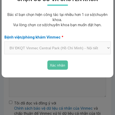
Ngày tháng năm sinh
*
Bác sĩ bạn chọn hiện công tác tại nhiều hơn 1 cơ sở/chuyên
Ngày tháng năm sinh
khoa.
Vui lòng chọn cơ sở/chuyên khoa bạn muốn đặt hẹn.
Email
Bệnh viện/phòng khám Vinmec
*
Lý do khám
*
Xác nhận
Tôi đã đọc và đồng ý với
Chính sách bảo vệ dữ liệu cá nhân của Vinmec
và
chấp thuận để Vinmec xử lý dữ liệu cá nhân của tôi