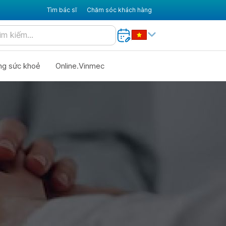
Tìm bác sĩ
Chăm sóc khách hàng
ng sức khoẻ
Online.Vinmec