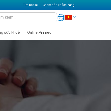
Tìm bác sĩ
Chăm sóc khách hàng
ng sức khoẻ
Online.Vinmec