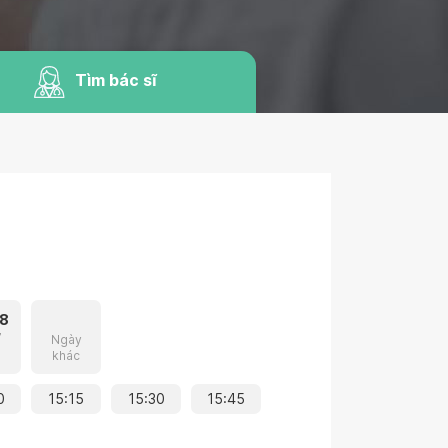
Tìm bác sĩ
8
7
Ngày
khác
0
15:15
15:30
15:45