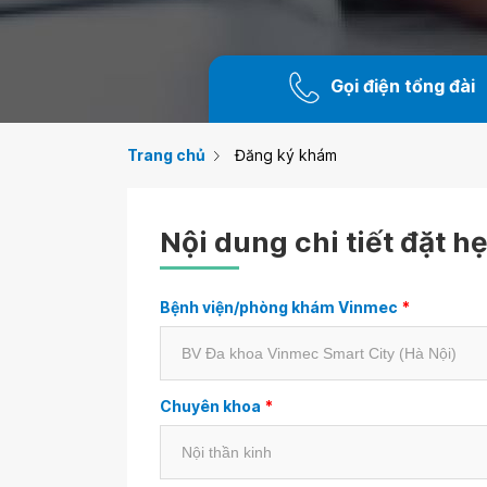
Gọi điện tổng đài
Trang chủ
Đăng ký khám
Nội dung chi tiết đặt h
Bệnh viện/phòng khám Vinmec
*
Chuyên khoa
*