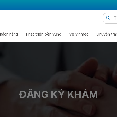
hách hàng
Phát triển bền vững
Về Vinmec
Chuyên tra
ĐĂNG KÝ KHÁM