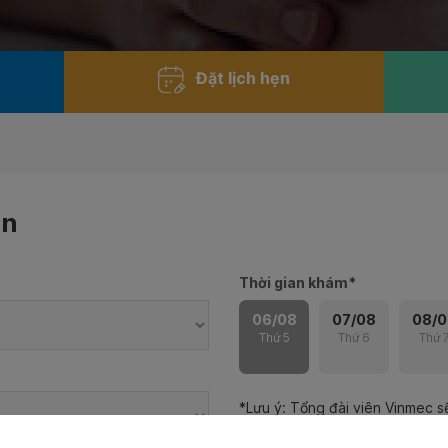
Đặt lịch hẹn
ẹn
Thời gian khám
*
06/08
07/08
08/0
Thứ 5
Thứ 6
Thứ 
*Lưu ý: Tổng đài viên Vinmec sẽ
thời gian dựa theo đăng ký và đ