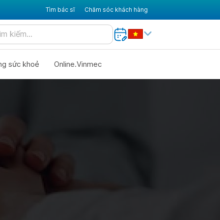
Tìm bác sĩ
Chăm sóc khách hàng
ng sức khoẻ
Online.Vinmec