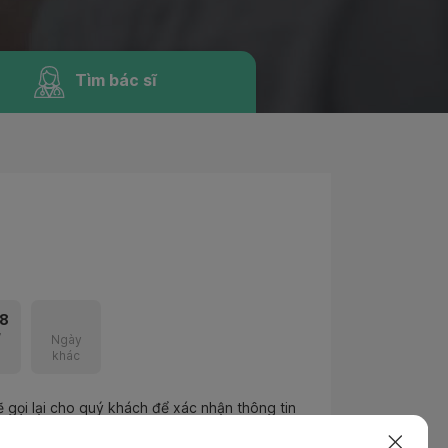
Tìm bác sĩ
8
7
Ngày
khác
 gọi lại cho quý khách để xác nhận thông tin
iều chỉnh nếu cần thiết.