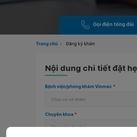
Gọi điện tổng đài
Trang chủ
Đăng ký khám
Nội dung chi tiết đặt h
Bệnh viện/phòng khám Vinmec
*
Chuyên khoa
*