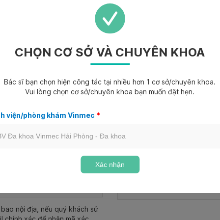
CHỌN CƠ SỞ VÀ CHUYÊN KHOA
Bác sĩ bạn chọn hiện công tác tại nhiều hơn 1 cơ sở/chuyên khoa.
Vui lòng chọn cơ sở/chuyên khoa bạn muốn đặt hẹn.
h viện/phòng khám Vinmec
*
Ngày tháng năm sinh
*
Nam
Nữ
Ngày tháng năm sinh
Xác nhận
Email
bao nội địa, nếu quý khách sử
il chính xác để nhận mã xác