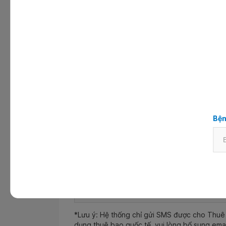
Bác sĩ
Đặt hẹn cho người nước ngoài
Thông tin khách hàng
Bện
Họ và tên
*
Số điện thoại
*
*Lưu ý: Hệ thống chỉ gửi SMS được cho Thuê 
dụng thuê bao quốc tế, vui lòng bổ sung ema